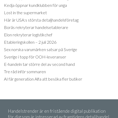
Kedja öppnar kundklubben för unga
Lost in the supermarket
Här är USA:s största detaljhandelsföretag
Borås rekryterar handelsetablerare
Elon rekryterar logistikchef
Etableringskollen – 2 juli 2026
Sex norska varumärken satsar på Sverige
Sverige i topp för OOH-leveranser
E-handeln tar större del av second hand
Tre råd inför sommaren
AI får generation Alfa att besöka fler butiker
Handelstrender är en fristående digital publikation
för dig som är intresserad av framtidens detaljhandel.