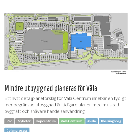
Mindre utbyggnad planeras för Väla
Ett nytt detaljplaneförslag för Väla Centrum innebär en tydligt
mer begränsad utbyggnad än tidigare planer, med minskad
byggrätt och snävare handelsanvändning.
Pro
Nyheter
Köpcentrum
Väla Centrum
#väla
#helsingborg
#planprocess