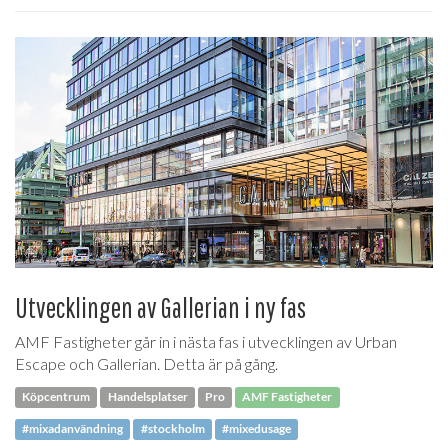
Utvecklingen av Gallerian i ny fas
AMF Fastigheter går in i nästa fas i utvecklingen av Urban
Escape och Gallerian. Detta är på gång.
Köpcentrum
Handelsplatser
Pro
AMF Fastigheter
#mixadanvändning
#stockholm
#mixedusage