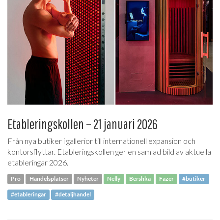
Etableringskollen – 21 januari 2026
Från nya butiker i gallerior till internationell expansion och
kontorsflyttar. Etableringskollen ger en samlad bild av aktuella
etableringar 2026.
Pro
Handelsplatser
Nyheter
Nelly
Bershka
Fazer
#butiker
#etableringar
#detaljhandel