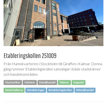
Etableringskollen 251009
Från Hamnkvarteren i Stockholm till Giraffen i Kalmar. Denna
gång rymmer Etableringskollen satsningar i både stadskärnor
och handelsområden.
Nya butiker
Nyheter
Detaljhandel
Telenor
Kappahl
Söderhallarna
#etableringar
#etableringskollen
#detaljhandel