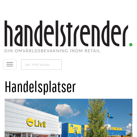
Sök
Öppna
efter:
menyn
Handelsplatser