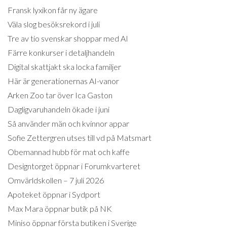
Fransk lyxikon får ny ägare
Väla slog besöksrekord i juli
Tre av tio svenskar shoppar med AI
Färre konkurser i detaljhandeln
Digital skattjakt ska locka familjer
Här är generationernas AI-vanor
Arken Zoo tar över Ica Gaston
Dagligvaruhandeln ökade i juni
Så använder män och kvinnor appar
Sofie Zettergren utses till vd på Matsmart
Obemannad hubb för mat och kaffe
Designtorget öppnar i Forumkvarteret
Omvärldskollen – 7 juli 2026
Apoteket öppnar i Sydport
Max Mara öppnar butik på NK
Miniso öppnar första butiken i Sverige