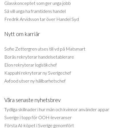
Glasskonceptet som ger unga jobb
Så vill unga ha framtidens handel
Fredrik Arvidsson tar över Handel Syd
Nytt om karriär
Sofie Zettergren utses till vd på Matsmart
Borås rekryterar handelsetablerare
Elon rekryterar logistikchef
Kappahl rekryterar ny Sverigechef
Axfood utser ny hållbarhetschef
Våra senaste nyhetsbrev
Tydliga skillnader i hur män och kvinnor använder appar
Sverige i topp för OOH-leveranser
Första AI-köpet i Sverige genomfört