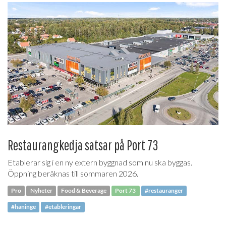
Restaurangkedja satsar på Port 73
Etablerar sig i en ny extern byggnad som nu ska byggas.
Öppning beräknas till sommaren 2026.
Pro
Nyheter
Food & Beverage
Port 73
#restauranger
#haninge
#etableringar