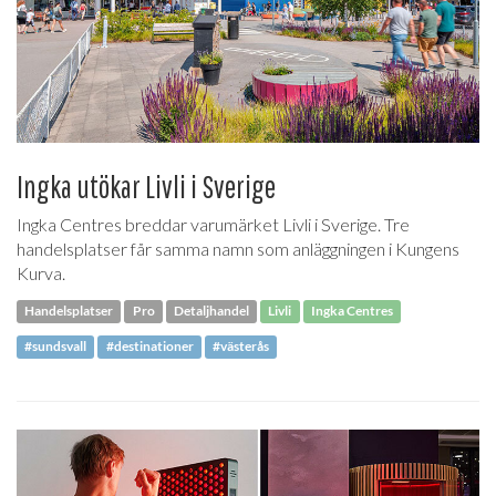
Ingka utökar Livli i Sverige
Ingka Centres breddar varumärket Livli i Sverige. Tre
handelsplatser får samma namn som anläggningen i Kungens
Kurva.
Handelsplatser
Pro
Detaljhandel
Livli
Ingka Centres
#sundsvall
#destinationer
#västerås