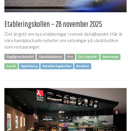
Etableringskollen – 28 november 2025
Det är gott om nya etableringar i svensk detaljhandel. Här är
våra handplockade nyheter om satsningar på såväl butiker
som restauranger.
Dagligvaruhandel
Handelsplatser
Pro
Doz Apotek
Smarteyes
Caroli
#göteborg
#etableringskollen
#malmö