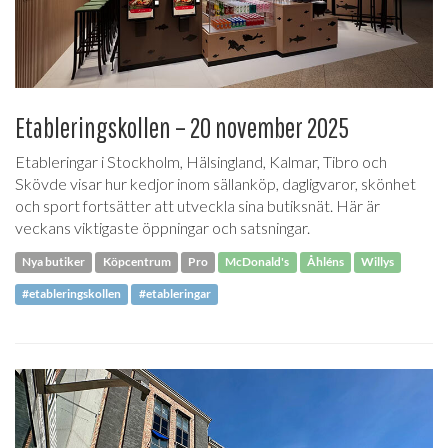
Etableringskollen – 20 november 2025
Etableringar i Stockholm, Hälsingland, Kalmar, Tibro och
Skövde visar hur kedjor inom sällanköp, dagligvaror, skönhet
och sport fortsätter att utveckla sina butiksnät. Här är
veckans viktigaste öppningar och satsningar.
Nya butiker
Köpcentrum
Pro
McDonald's
Åhléns
Willys
#etableringskollen
#etableringar