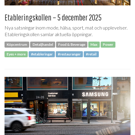
Etableringskollen – 5 december 2025
Nya satsningar inom mode, hälsa, sport, mat och upplevelser.
Etableringskollen samlar aktuella öppningar.
Köpcentrum
Detaljhandel
Food & Beverage
Max
Power
Eyes + more
#etableringar
#restauranger
#retail