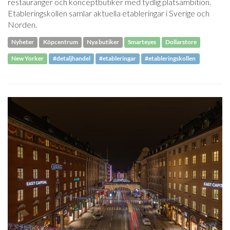
restauranger och konceptbutiker med tydlig platsambition.
Etableringskollen samlar aktuella etableringar i Sverige och
Norden.
Nyheter
Köpcentrum
Nya butiker
Smarteyes
Dollarstore
New Yorker
#detaljhandel
#etableringar
#etableringskollen