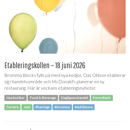
Etableringskollen – 18 juni 2026
Bromma Blocks fylls på med nya kedjor, Clas Ohlson etablerar
sig i handelsområde och McDonald's planerar en ny
restaurang. Här är veckans etableringsnyheter.
Nya butiker
Food & Beverage
Dagligvaruhandel
Forex Bank
Cervera
Jysk
#haninge
#bromma
#eskilstuna