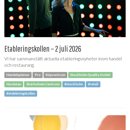
Etableringskollen – 2 juli 2026
VI har sammanställt aktuella etableringsnyheter inom handel
och restaurang.
Handelsplatser
Pro
Köpcentrum
Stockholm Quality Outlet
Nordstan
Skärholmen Centrum
#stockholm
#retail
#etableringskollen