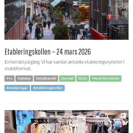
Etableringskollen – 24 mars 2026
En hel del på gång. Vi har samlat aktuella etableringsnyheter i
snabbformat.
Pro
Nyheter
Detaljhandel
Normal
Kicks
Mood Stockholm
#etableringar
#etableringskollen