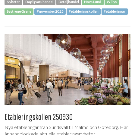
Nyheter
Dagligvaruhandel
Detaljhandel
Nova Lund
Willys
Søstrene Grene
#november2025
#etableringskollen
#etableringar
Etableringskollen 250930
Nya etableringar från Sundsvall till Malmö och Göteborg. Här
är handplockade aktuella etableringsnyheter.