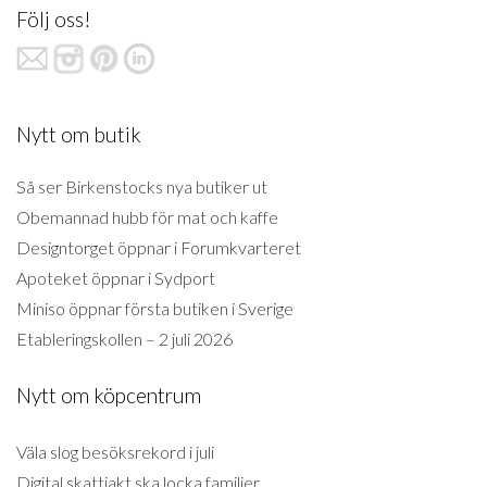
Följ oss!
Nytt om butik
Så ser Birkenstocks nya butiker ut
Obemannad hubb för mat och kaffe
Designtorget öppnar i Forumkvarteret
Apoteket öppnar i Sydport
Miniso öppnar första butiken i Sverige
Etableringskollen – 2 juli 2026
Nytt om köpcentrum
Väla slog besöksrekord i juli
Digital skattjakt ska locka familjer