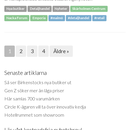
Nya butiker
Detaljhandel
Nyheter
Skärholmen Centrum
Nacka Forum
Emporia
#malmö
#detaljhandel
#retail
1
2
3
4
Äldre »
Senaste artiklarna
Så ser Birkenstocks nya butiker ut
Gen Z söker mer än låga priser
Här samlas 700 varumärken
Circle K-ägaren vill ta över innovativ kedja
Hotellrummet som showroom
Läs vårt kostnadsfria nyhetsbrev!