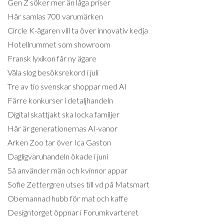
Gen Z söker mer än låga priser
Här samlas 700 varumärken
Circle K-ägaren vill ta över innovativ kedja
Hotellrummet som showroom
Fransk lyxikon får ny ägare
Väla slog besöksrekord i juli
Tre av tio svenskar shoppar med AI
Färre konkurser i detaljhandeln
Digital skattjakt ska locka familjer
Här är generationernas AI-vanor
Arken Zoo tar över Ica Gaston
Dagligvaruhandeln ökade i juni
Så använder män och kvinnor appar
Sofie Zettergren utses till vd på Matsmart
Obemannad hubb för mat och kaffe
Designtorget öppnar i Forumkvarteret