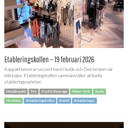
Etableringskollen – 19 februari 2026
Kappahl lanserar second hand i butik och Deichmann når
milstolpe. Etableringskollen sammanställer aktuella
etableringsnyheter.
Detaljhandel
Pro
Food & Beverage
Mister York
Rusta
Nordstan
#etableringskollen
#retail
#etableringar