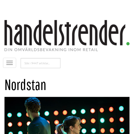
Sök
Öppna
efter:
menyn
Nordstan