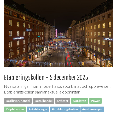
Etableringskollen – 5 december 2025
Nya satsningar inom mode, hälsa, sport, mat och upplevelser.
Etableringskollen samlar aktuella öppningar.
Dagligvaruhandel
Detaljhandel
Nyheter
Nordstan
Power
Ralph Lauren
#etableringar
#etableringskollen
#restauranger