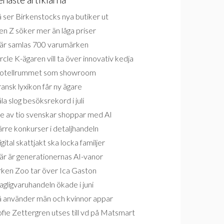
 ser Birkenstocks nya butiker ut
n Z söker mer än låga priser
är samlas 700 varumärken
rcle K-ägaren vill ta över innovativ kedja
otellrummet som showroom
ansk lyxikon får ny ägare
la slog besöksrekord i juli
e av tio svenskar shoppar med AI
rre konkurser i detaljhandeln
gital skattjakt ska locka familjer
är är generationernas AI-vanor
rken Zoo tar över Ica Gaston
gligvaruhandeln ökade i juni
å använder män och kvinnor appar
fie Zettergren utses till vd på Matsmart