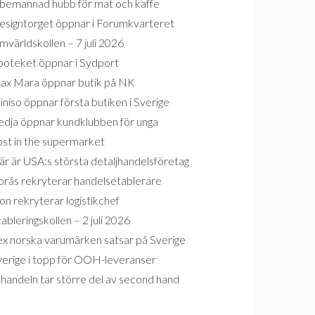
bemannad hubb för mat och kaffe
esigntorget öppnar i Forumkvarteret
världskollen – 7 juli 2026
poteket öppnar i Sydport
ax Mara öppnar butik på NK
niso öppnar första butiken i Sverige
edja öppnar kundklubben för unga
ost in the supermarket
r är USA:s största detaljhandelsföretag
orås rekryterar handelsetablerare
on rekryterar logistikchef
ableringskollen – 2 juli 2026
ex norska varumärken satsar på Sverige
verige i topp för OOH-leveranser
handeln tar större del av second hand