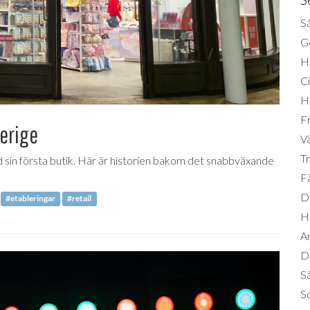
Så
Ge
H
Ci
H
Fr
verige
Vä
Tr
 sin första butik. Här är historien bakom det snabbväxande
Fä
Di
#etableringar
#retail
H
A
Da
S
So