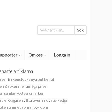
Sök
Sök
efter:
apporter
Om oss
Logga in
enaste artiklarna
 ser Birkenstocks nya butiker ut
n Z söker mer än låga priser
är samlas 700 varumärken
rcle K-ägaren vill ta över innovativ kedja
otellrummet som showroom