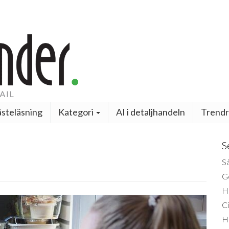
steläsning
Kategori
AI i detaljhandeln
Trendr
S
Så
Ge
H
Ci
H