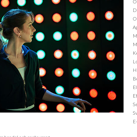
O
D
Om
A
M
Mi
K
L
Hä
B
El
Et
S
S
E-