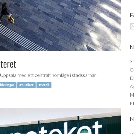
F
N
teret
Så
O
i Uppsala med ett centralt hörnläge i stadskärnan.
D
bleringar
#butiker
#retail
A
Mi
Et
N