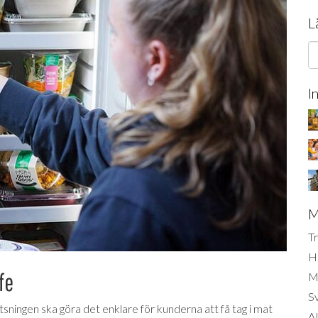
L
I
M
Tr
H
fe
Mi
S
ningen ska göra det enklare för kunderna att få tag i mat
AI