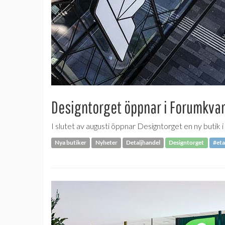
Designtorget öppnar i Forumkvar
I slutet av augusti öppnar Designtorget en ny butik 
Nya butiker
Nyheter
Detaljhandel
Designtorget
#eta