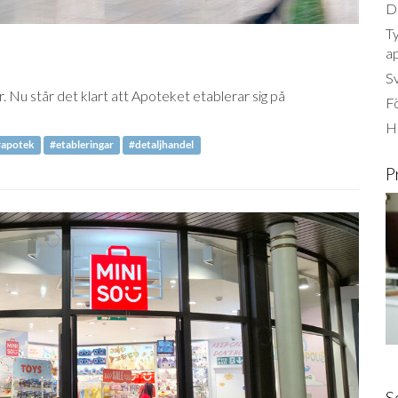
Dä
Ty
a
S
. Nu står det klart att Apoteket etablerar sig på
Fö
Ha
#apotek
#etableringar
#detaljhandel
P
S