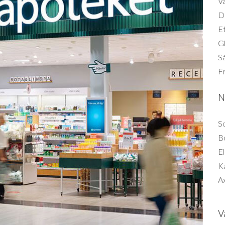
Vä
Di
Et
G
Så
F
N
So
B
El
K
Ax
V