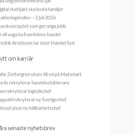
la slog besöksrekord i juli
gital skattjakt ska locka familjer
ableringskollen – 2 juli 2026
lasskonceptet som ger unga jobb
 vill unga ha framtidens handel
redrik Arvidsson tar över Handel Syd
ytt om karriär
fie Zettergren utses till vd på Matsmart
orås rekryterar handelsetablerare
on rekryterar logistikchef
appahl rekryterar ny Sverigechef
food utser ny hållbarhetschef
åra senaste nyhetsbrev