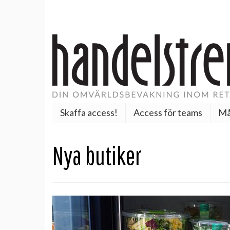
Skaffa access!
Access för teams
Må
Nya butiker