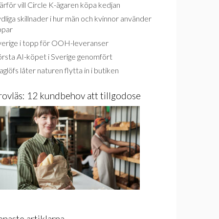
rför vill Circle K-ägaren köpa kedjan
dliga skillnader i hur män och kvinnor använder
ppar
verige i topp för OOH-leveranser
rsta AI-köpet i Sverige genomfört
glöfs låter naturen flytta in i butiken
rovläs: 12 kundbehov att tillgodose
enaste artiklarna