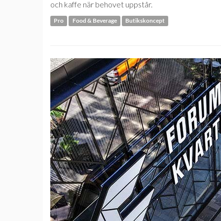
och kaffe när behovet uppstår.
Pro
Food & Beverage
Butikskoncept