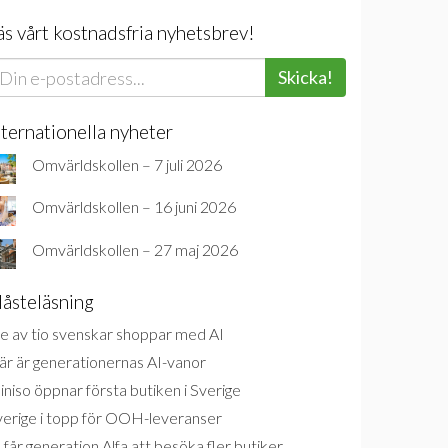
äs vårt kostnadsfria nyhetsbrev!
Skicka!
nternationella nyheter
Omvärldskollen – 7 juli 2026
Omvärldskollen – 16 juni 2026
Omvärldskollen – 27 maj 2026
åsteläsning
e av tio svenskar shoppar med AI
är är generationernas AI-vanor
niso öppnar första butiken i Sverige
verige i topp för OOH-leveranser
 får generation Alfa att besöka fler butiker