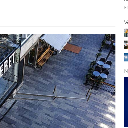
Fö
V
N