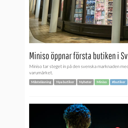
Miniso öppnar första butiken i S
Miniso tar steget in på den svenska marknaden med
varumärket.
Måsteläsning
Nya butiker
Nyheter
Miniso
#butiker