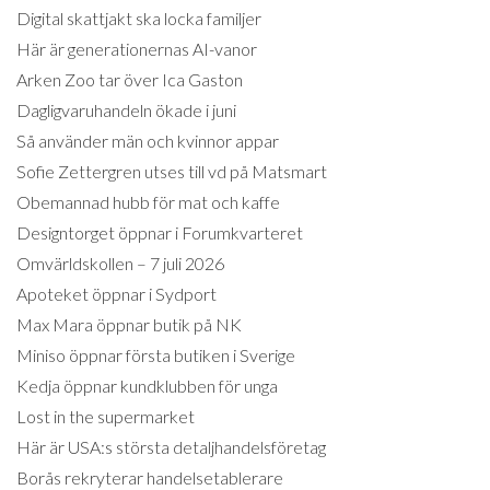
Digital skattjakt ska locka familjer
Här är generationernas AI-vanor
Arken Zoo tar över Ica Gaston
Dagligvaruhandeln ökade i juni
Så använder män och kvinnor appar
Sofie Zettergren utses till vd på Matsmart
Obemannad hubb för mat och kaffe
Designtorget öppnar i Forumkvarteret
Omvärldskollen – 7 juli 2026
Apoteket öppnar i Sydport
Max Mara öppnar butik på NK
Miniso öppnar första butiken i Sverige
Kedja öppnar kundklubben för unga
Lost in the supermarket
Här är USA:s största detaljhandelsföretag
Borås rekryterar handelsetablerare