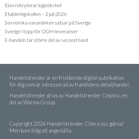
Elon rekryterar logistikchef
Etableringskollen – 2 juli 2026
Sex norska varumärken satsar på Sverige
Sverige i topp för OOH-leveranser
E-handeln tar större del av second hand
Handelstrender är en fristående digital publikation
för dig som är intresserad av framtidens detaljhandel.
Handelstrender drivs av Handelstrender Cmptnc, en
del av Warma Group.
Copyright 2026 Handelstrender. Citera oss gärna!
Men kom ihåg att ange källa.