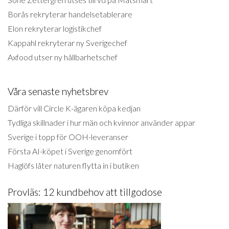
Borås rekryterar handelsetablerare
Elon rekryterar logistikchef
Kappahl rekryterar ny Sverigechef
Axfood utser ny hållbarhetschef
Våra senaste nyhetsbrev
Därför vill Circle K-ägaren köpa kedjan
Tydliga skillnader i hur män och kvinnor använder appar
Sverige i topp för OOH-leveranser
Första AI-köpet i Sverige genomfört
Haglöfs låter naturen flytta in i butiken
Provläs: 12 kundbehov att tillgodose