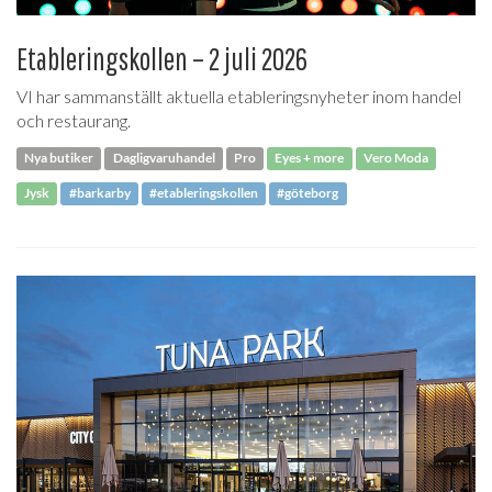
Etableringskollen – 2 juli 2026
VI har sammanställt aktuella etableringsnyheter inom handel
och restaurang.
Nya butiker
Dagligvaruhandel
Pro
Eyes + more
Vero Moda
Jysk
#barkarby
#etableringskollen
#göteborg