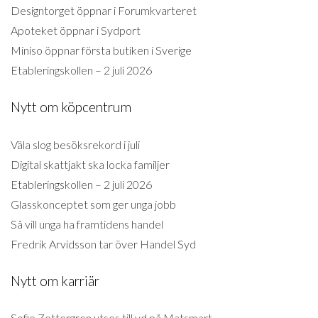
Designtorget öppnar i Forumkvarteret
Apoteket öppnar i Sydport
Miniso öppnar första butiken i Sverige
Etableringskollen – 2 juli 2026
Nytt om köpcentrum
Väla slog besöksrekord i juli
Digital skattjakt ska locka familjer
Etableringskollen – 2 juli 2026
Glasskonceptet som ger unga jobb
Så vill unga ha framtidens handel
Fredrik Arvidsson tar över Handel Syd
Nytt om karriär
Sofie Zettergren utses till vd på Matsmart