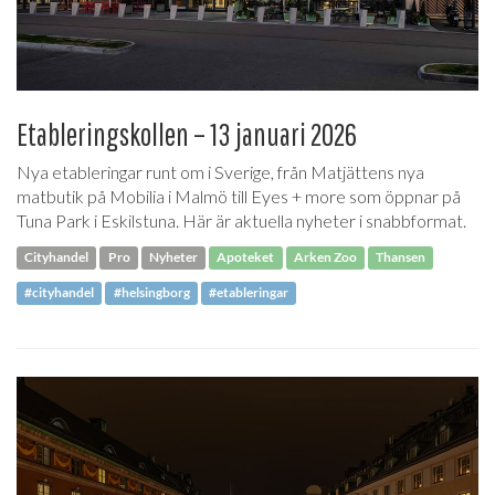
Etableringskollen – 13 januari 2026
Nya etableringar runt om i Sverige, från Matjättens nya
matbutik på Mobilia i Malmö till Eyes + more som öppnar på
Tuna Park i Eskilstuna. Här är aktuella nyheter i snabbformat.
Cityhandel
Pro
Nyheter
Apoteket
Arken Zoo
Thansen
#cityhandel
#helsingborg
#etableringar