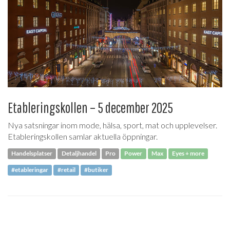
Etableringskollen – 5 december 2025
Nya satsningar inom mode, hälsa, sport, mat och upplevelser.
Etableringskollen samlar aktuella öppningar.
Handelsplatser
Detaljhandel
Pro
Power
Max
Eyes + more
#etableringar
#retail
#butiker