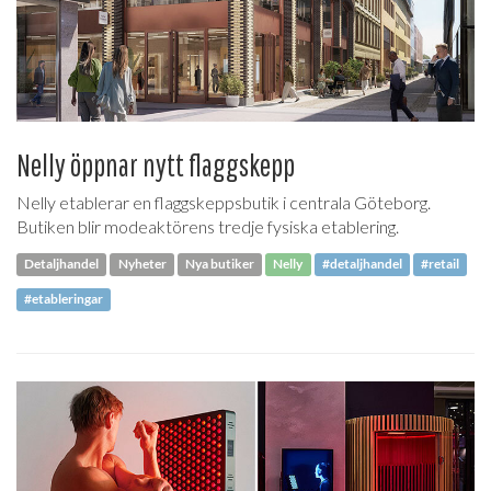
Nelly öppnar nytt flaggskepp
Nelly etablerar en flaggskeppsbutik i centrala Göteborg.
Butiken blir modeaktörens tredje fysiska etablering.
Detaljhandel
Nyheter
Nya butiker
Nelly
#detaljhandel
#retail
#etableringar