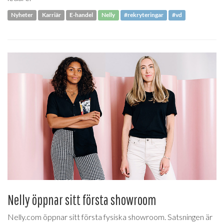
Nyheter
Karriär
E-handel
Nelly
#rekryteringar
#vd
Nelly öppnar sitt första showroom
Nelly.com öppnar sitt första fysiska showroom. Satsningen är