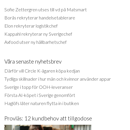
Sofie Zettergren utses till vd på Matsmart
Borås rekryterar handelsetablerare
Elon rekryterar logistikchef
Kappahl rekryterar ny Sverigechef
Axfood utser ny hållbarhetschef
Våra senaste nyhetsbrev
Därför vill Circle K-ägaren köpa kedjan
Tydliga skillnader i hur män och kvinnor använder appar
Sverige i topp för OOH-leveranser
Första AI-köpet i Sverige genomfört
Haglöfs låter naturen flytta in i butiken
Provläs: 12 kundbehov att tillgodose