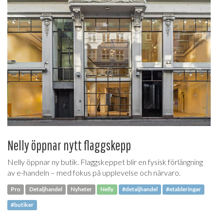
Nelly öppnar nytt flaggskepp
Nelly öppnar ny butik. Flaggskeppet blir en fysisk förlängning
av e-handeln – med fokus på upplevelse och närvaro.
Pro
Detaljhandel
Nyheter
Nelly
#detaljhandel
#etableringar
#butiker