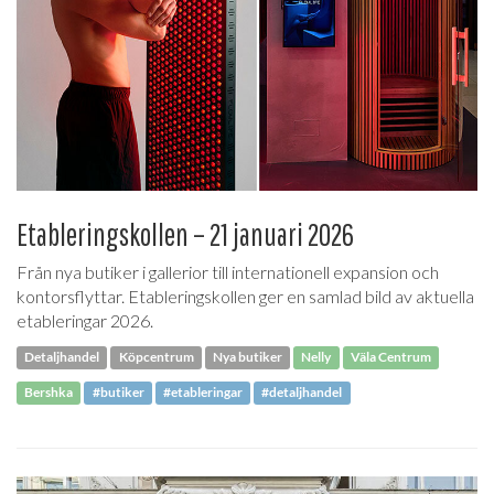
Etableringskollen – 21 januari 2026
Från nya butiker i gallerior till internationell expansion och
kontorsflyttar. Etableringskollen ger en samlad bild av aktuella
etableringar 2026.
Detaljhandel
Köpcentrum
Nya butiker
Nelly
Väla Centrum
Bershka
#butiker
#etableringar
#detaljhandel