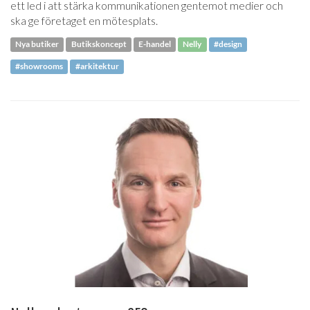
ett led i att stärka kommunikationen gentemot medier och
ska ge företaget en mötesplats.
Nya butiker
Butikskoncept
E-handel
Nelly
#design
#showrooms
#arkitektur