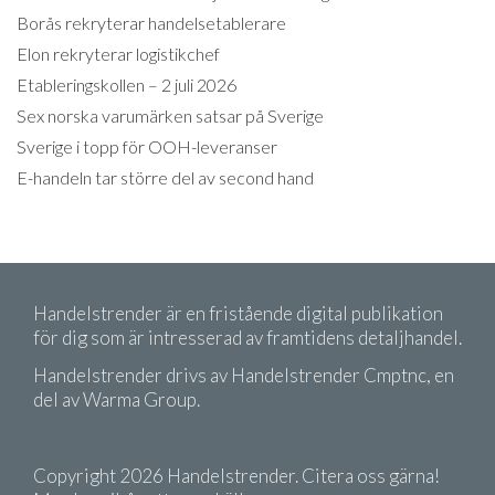
Borås rekryterar handelsetablerare
Elon rekryterar logistikchef
Etableringskollen – 2 juli 2026
Sex norska varumärken satsar på Sverige
Sverige i topp för OOH-leveranser
E-handeln tar större del av second hand
Handelstrender är en fristående digital publikation
för dig som är intresserad av framtidens detaljhandel.
Handelstrender drivs av Handelstrender Cmptnc, en
del av Warma Group.
Copyright 2026 Handelstrender. Citera oss gärna!