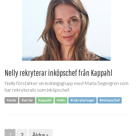
Nelly rekryterar inköpschef från Kappahl
Nelly förstärker sin ledningsgrupp med Maria Segergren som
har rekryterats som inköpschef.
Mode
Karriär
Kappahl
Nelly
#rekryteringar
#inköpschef
1
2
Äldre »