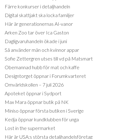
Färre konkurser i detaljhandeln
Digital skattjakt ska locka familjer
Här är generationernas AI-vanor
Arken Zoo tar över Ica Gaston
Dagligvaruhandeln ökade i juni
Så använder män och kvinnor appar
Sofie Zettergren utses till vd på Matsmart
Obemannad hubb för mat och kaffe
Designtorget öppnar i Forumkvarteret
Omvärldskollen – 7 juli 2026
Apoteket öppnar i Sydport
Max Mara öppnar butik på NK
Miniso öppnar första butiken i Sverige
Kedja öppnar kundklubben för unga
Lost in the supermarket
Här är USA:s största detaljhandelsföretag