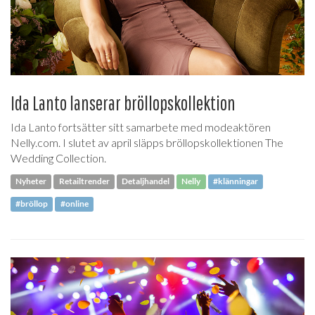
Ida Lanto lanserar bröllopskollektion
Ida Lanto fortsätter sitt samarbete med modeaktören
Nelly.com. I slutet av april släpps bröllopskollektionen The
Wedding Collection.
Nyheter
Retailtrender
Detaljhandel
Nelly
#klänningar
#bröllop
#online