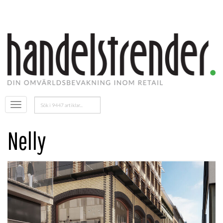
Sök
Öppna
efter:
menyn
Nelly