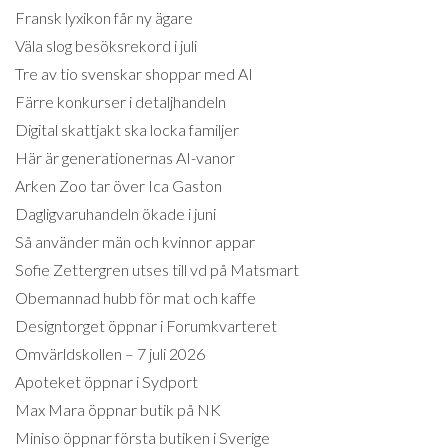
Fransk lyxikon får ny ägare
Väla slog besöksrekord i juli
Tre av tio svenskar shoppar med AI
Färre konkurser i detaljhandeln
Digital skattjakt ska locka familjer
Här är generationernas AI-vanor
Arken Zoo tar över Ica Gaston
Dagligvaruhandeln ökade i juni
Så använder män och kvinnor appar
Sofie Zettergren utses till vd på Matsmart
Obemannad hubb för mat och kaffe
Designtorget öppnar i Forumkvarteret
Omvärldskollen – 7 juli 2026
Apoteket öppnar i Sydport
Max Mara öppnar butik på NK
Miniso öppnar första butiken i Sverige