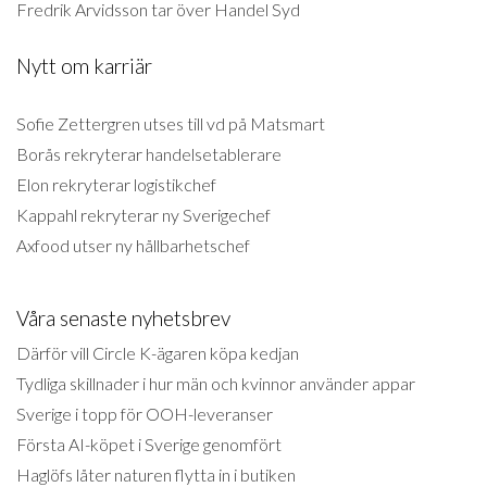
Fredrik Arvidsson tar över Handel Syd
Nytt om karriär
Sofie Zettergren utses till vd på Matsmart
Borås rekryterar handelsetablerare
Elon rekryterar logistikchef
Kappahl rekryterar ny Sverigechef
Axfood utser ny hållbarhetschef
Våra senaste nyhetsbrev
Därför vill Circle K-ägaren köpa kedjan
Tydliga skillnader i hur män och kvinnor använder appar
Sverige i topp för OOH-leveranser
Första AI-köpet i Sverige genomfört
Haglöfs låter naturen flytta in i butiken