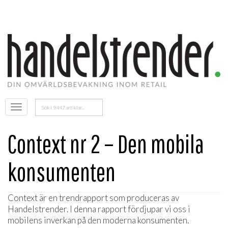
Sök
Öppna
efter:
menyn
Context nr 2 – Den mobila
konsumenten
Context är en trendrapport som produceras av
Handelstrender. I denna rapport fördjupar vi oss i
mobilens inverkan på den moderna konsumenten.