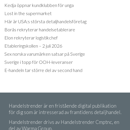
Kedja öppnar kundklubben för unga
Lost in the supermarket
Här är USA:s största detaljhandelsföretag
Borås rekryterar handelsetablerare
Elon rekryterar logistikchef
Etableringskollen – 2 juli 2026
Sex norska varumärken satsar på Sverige
Sverige i topp för OOH-leveranser
E-handeln tar större del av second hand
Handelstrender är en fristående digital publikation
för dig som är intresserad av framtidens detaljhandel.
Handelstrender drivs av Handelstrender Cmptnc, en
del av Warma Group.