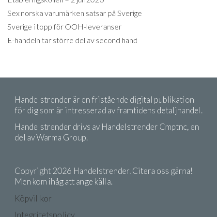
Sex norska varumärken satsar på Sverige
Sverige i topp för OOH-leveranser
E-handeln tar större del av second hand
Handelstrender är en fristående digital publikation
för dig som är intresserad av framtidens detaljhandel.
Handelstrender drivs av Handelstrender Cmptnc, en
del av Warma Group.
Copyright 2026 Handelstrender. Citera oss gärna!
Men kom ihåg att ange källa.
Köpvillkor
Integritetspolicy