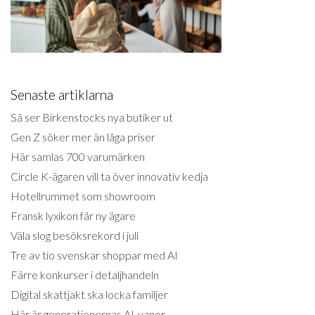
Senaste artiklarna
Så ser Birkenstocks nya butiker ut
Gen Z söker mer än låga priser
Här samlas 700 varumärken
Circle K-ägaren vill ta över innovativ kedja
Hotellrummet som showroom
Fransk lyxikon får ny ägare
Väla slog besöksrekord i juli
Tre av tio svenskar shoppar med AI
Färre konkurser i detaljhandeln
Digital skattjakt ska locka familjer
Här är generationernas AI-vanor