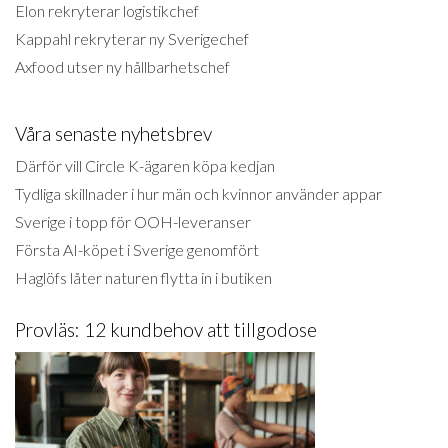
Elon rekryterar logistikchef
Kappahl rekryterar ny Sverigechef
Axfood utser ny hållbarhetschef
Våra senaste nyhetsbrev
Därför vill Circle K-ägaren köpa kedjan
Tydliga skillnader i hur män och kvinnor använder appar
Sverige i topp för OOH-leveranser
Första AI-köpet i Sverige genomfört
Haglöfs låter naturen flytta in i butiken
Provläs: 12 kundbehov att tillgodose