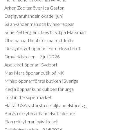
Arken Zoo tar över Ica Gaston
Dagligvaruhandeln ökade i juni
Så använder män och kvinnor appar
Sofie Zettergren utses till vd på Matsmart
Obemannad hubb för mat och kaffe
Designtorget öppnar i Forumkvarteret
Omvärldskollen – 7 juli 2026
Apoteket öppnar i Sydport
Max Mara öppnar butik på NK
Miniso öppnar första butiken i Sverige
Kedja öppnar kundklubben för unga
Lost in the supermarket
Här är USA:s största detaljhandelsföretag
Borås rekryterar handelsetablerare
Elon rekryterar logistikchef
Etableringskollen – 2 juli 2026