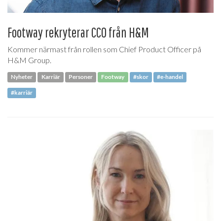
Footway rekryterar CCO från H&M
Kommer närmast från rollen som Chief Product Officer på
H&M Group.
Nyheter
Karriär
Personer
Footway
#skor
#e-handel
#karriär