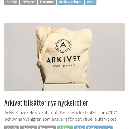
Karriär
Nyheter
Personer
#rekryteringar
#cco
Arkivet tillsätter nya nyckelroller
Arkivet har rekryterat Louis Bournobuke i rollen som CFO
och Anna Wahlgren som ansvarig för det visuella uttrycket.
Karriär
Nyheter
Personer
Arkivet
#cfo
#rekryteringar