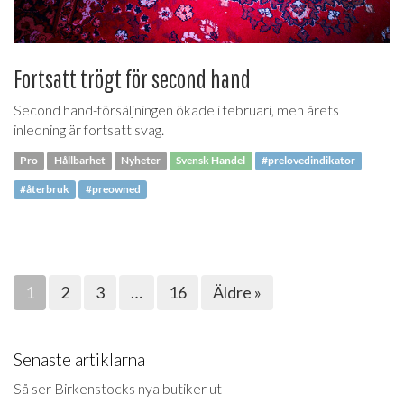
Fortsatt trögt för second hand
Second hand-försäljningen ökade i februari, men årets
inledning är fortsatt svag.
Pro
Hållbarhet
Nyheter
Svensk Handel
#prelovedindikator
#återbruk
#preowned
1
2
3
…
16
Äldre »
Senaste artiklarna
Så ser Birkenstocks nya butiker ut