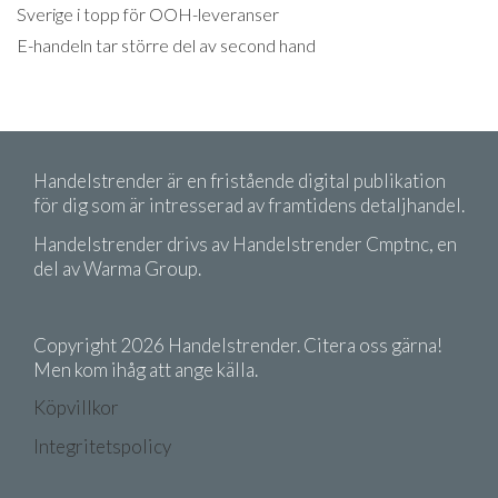
Sverige i topp för OOH-leveranser
E-handeln tar större del av second hand
Handelstrender är en fristående digital publikation
för dig som är intresserad av framtidens detaljhandel.
Handelstrender drivs av Handelstrender Cmptnc, en
del av Warma Group.
Copyright 2026 Handelstrender. Citera oss gärna!
Men kom ihåg att ange källa.
Köpvillkor
Integritetspolicy