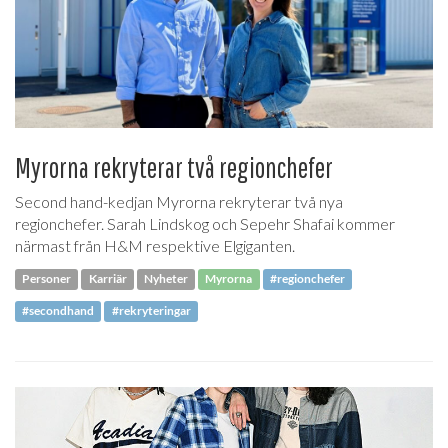
Myrorna rekryterar två regionchefer
Second hand-kedjan Myrorna rekryterar två nya
regionchefer. Sarah Lindskog och Sepehr Shafai kommer
närmast från H&M respektive Elgiganten.
Personer
Karriär
Nyheter
Myrorna
#regionchefer
#secondhand
#rekryteringar