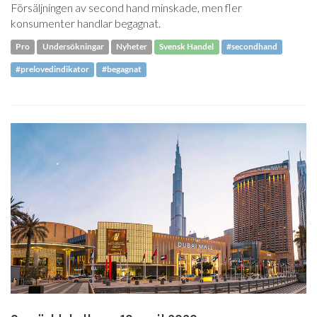
Försäljningen av second hand minskade, men fler
konsumenter handlar begagnat.
Pro
Undersökningar
Nyheter
Svensk Handel
#secondhand
#prelovedindikator
#begagnat