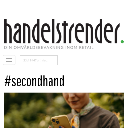
Sök
Öppna
efter:
menyn
#secondhand