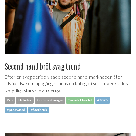
Second hand bröt svag trend
Efter en svag period visade second hand-marknaden åter
tillväxt. Bakom uppgången finns en kategori som utvecklades
betydligt starkare än övriga.
Pro
Nyheter
Undersökningar
Svensk Handel
#2026
#preowned
#återbruk