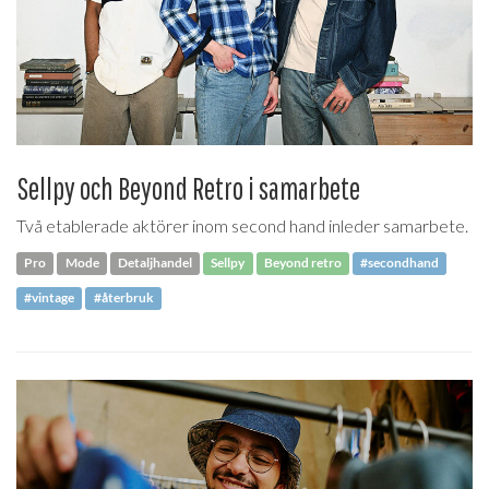
Sellpy och Beyond Retro i samarbete
Två etablerade aktörer inom second hand inleder samarbete.
Pro
Mode
Detaljhandel
Sellpy
Beyond retro
#secondhand
#vintage
#återbruk