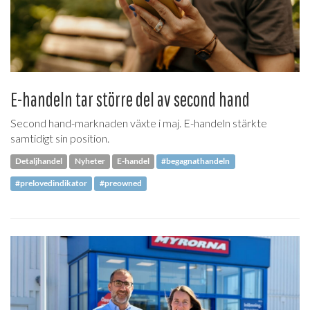
E-handeln tar större del av second hand
Second hand-marknaden växte i maj. E-handeln stärkte
samtidigt sin position.
Detaljhandel
Nyheter
E-handel
#begagnathandeln
#prelovedindikator
#preowned