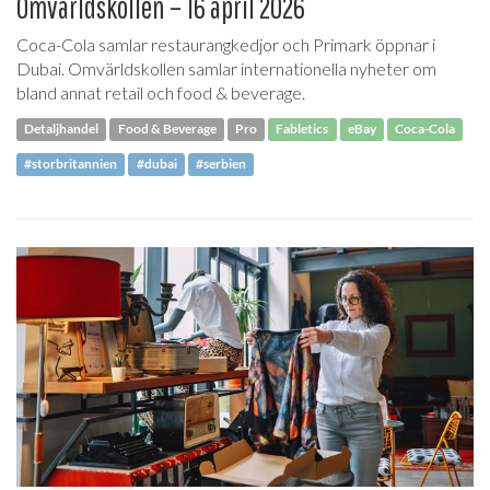
Omvärldskollen – 16 april 2026
Coca-Cola samlar restaurangkedjor och Primark öppnar i
Dubai. Omvärldskollen samlar internationella nyheter om
bland annat retail och food & beverage.
Detaljhandel
Food & Beverage
Pro
Fabletics
eBay
Coca-Cola
#storbritannien
#dubai
#serbien