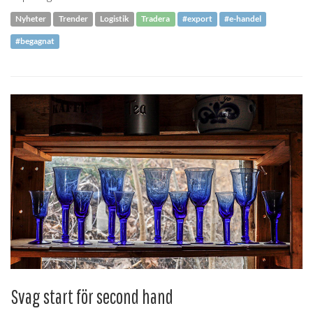
Nyheter
Trender
Logistik
Tradera
#export
#e-handel
#begagnat
Svag start för second hand