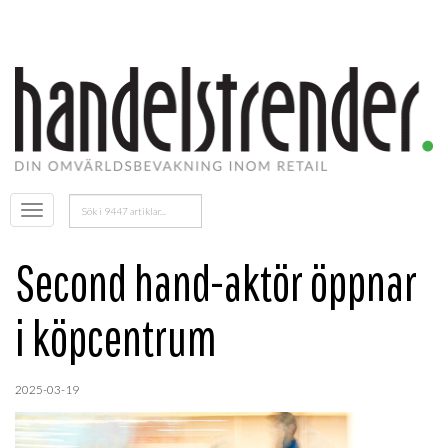
Sök
Öppna
efter:
menyn
Second hand-aktör öppnar
i köpcentrum
2025-03-19