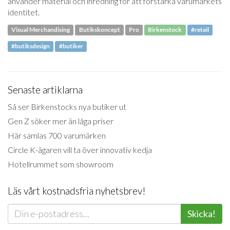
använder material och inredning för att förstärka varumärkets
identitet.
Visual Merchandising
Butikskoncept
Pro
Birkenstock
#retail
#butiksdesign
#butiker
Senaste artiklarna
Så ser Birkenstocks nya butiker ut
Gen Z söker mer än låga priser
Här samlas 700 varumärken
Circle K-ägaren vill ta över innovativ kedja
Hotellrummet som showroom
Läs vårt kostnadsfria nyhetsbrev!
Skicka!