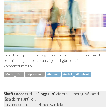
Inom kort öppnar företaget två pop ups med second hand i
premiumsegmentet. Man väljer att göra det i
köpcentrummiljö.
Mode
Pro
Köpcentrum
#butiker
#retail
#återbruk
Skaffa access
eller "
logga in
" via huvudmenyn så kan du
läsa denna artikel!
Lås upp denna artikel
med värdekod.