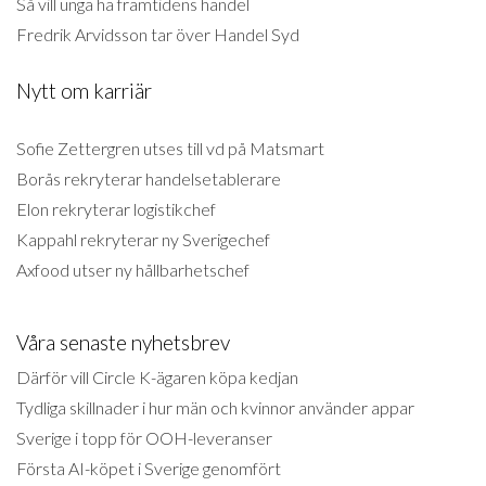
Så vill unga ha framtidens handel
Fredrik Arvidsson tar över Handel Syd
Nytt om karriär
Sofie Zettergren utses till vd på Matsmart
Borås rekryterar handelsetablerare
Elon rekryterar logistikchef
Kappahl rekryterar ny Sverigechef
Axfood utser ny hållbarhetschef
Våra senaste nyhetsbrev
Därför vill Circle K-ägaren köpa kedjan
Tydliga skillnader i hur män och kvinnor använder appar
Sverige i topp för OOH-leveranser
Första AI-köpet i Sverige genomfört