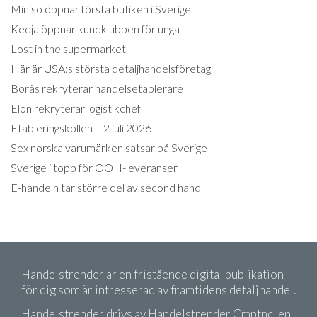
Miniso öppnar första butiken i Sverige
Kedja öppnar kundklubben för unga
Lost in the supermarket
Här är USA:s största detaljhandelsföretag
Borås rekryterar handelsetablerare
Elon rekryterar logistikchef
Etableringskollen – 2 juli 2026
Sex norska varumärken satsar på Sverige
Sverige i topp för OOH-leveranser
E-handeln tar större del av second hand
Handelstrender är en fristående digital publikation
för dig som är intresserad av framtidens detaljhandel.
Handelstrender drivs av Handelstrender Cmptnc, en