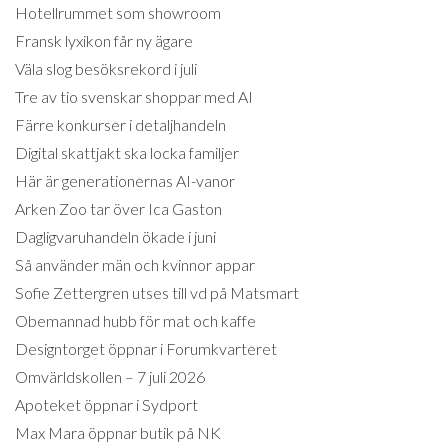
Hotellrummet som showroom
Fransk lyxikon får ny ägare
Väla slog besöksrekord i juli
Tre av tio svenskar shoppar med AI
Färre konkurser i detaljhandeln
Digital skattjakt ska locka familjer
Här är generationernas AI-vanor
Arken Zoo tar över Ica Gaston
Dagligvaruhandeln ökade i juni
Så använder män och kvinnor appar
Sofie Zettergren utses till vd på Matsmart
Obemannad hubb för mat och kaffe
Designtorget öppnar i Forumkvarteret
Omvärldskollen – 7 juli 2026
Apoteket öppnar i Sydport
Max Mara öppnar butik på NK