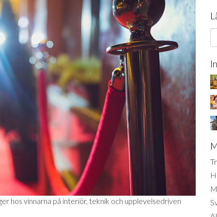
L
I
M
Tr
H
Mi
ger hos vinnarna på interiör, teknik och upplevelsedriven
S
AI