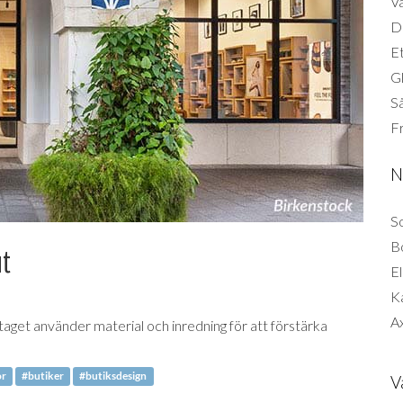
Vä
Di
Et
G
Så
F
N
So
B
ut
El
K
Ax
taget använder material och inredning för att förstärka
or
#butiker
#butiksdesign
V