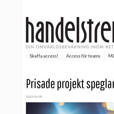
Skaffa access!
Access för teams
Må
Prisade projekt spegla
2025-06-30