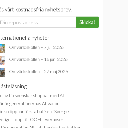
äs vårt kostnadsfria nyhetsbrev!
Skicka!
nternationella nyheter
Omvärldskollen – 7 juli 2026
Omvärldskollen – 16 juni 2026
Omvärldskollen – 27 maj 2026
åsteläsning
e av tio svenskar shoppar med AI
är är generationernas AI-vanor
niso öppnar första butiken i Sverige
verige i topp för OOH-leveranser
 får generation Alfa att besöka fler butiker