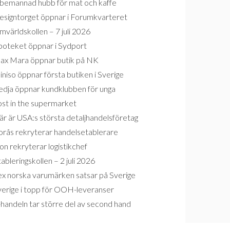
bemannad hubb för mat och kaffe
esigntorget öppnar i Forumkvarteret
världskollen – 7 juli 2026
poteket öppnar i Sydport
ax Mara öppnar butik på NK
niso öppnar första butiken i Sverige
edja öppnar kundklubben för unga
ost in the supermarket
r är USA:s största detaljhandelsföretag
orås rekryterar handelsetablerare
on rekryterar logistikchef
ableringskollen – 2 juli 2026
ex norska varumärken satsar på Sverige
verige i topp för OOH-leveranser
handeln tar större del av second hand