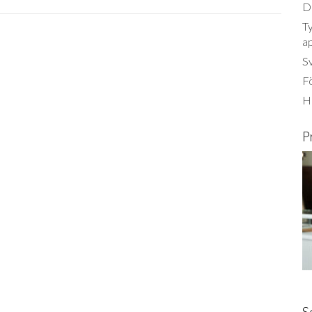
Dä
Ty
a
S
Fö
Ha
P
S