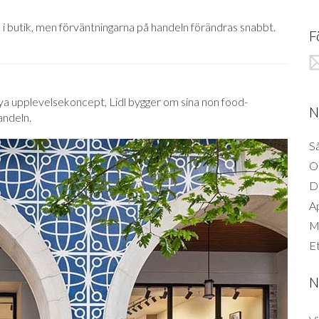
 i butik, men förväntningarna på handeln förändras snabbt.
F
ya upplevelsekoncept, Lidl bygger om sina non food-
N
andeln.
Så
O
D
A
Mi
Et
N