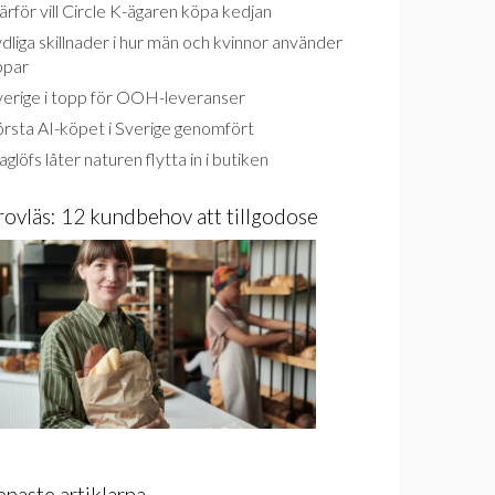
rför vill Circle K-ägaren köpa kedjan
dliga skillnader i hur män och kvinnor använder
ppar
verige i topp för OOH-leveranser
rsta AI-köpet i Sverige genomfört
glöfs låter naturen flytta in i butiken
rovläs: 12 kundbehov att tillgodose
enaste artiklarna