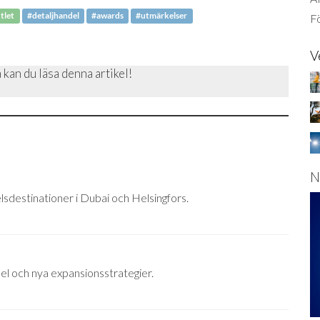
tlet
#detaljhandel
#awards
#utmärkelser
Fö
V
 kan du läsa denna artikel!
N
lsdestinationer i Dubai och Helsingfors.
el och nya expansionsstrategier.