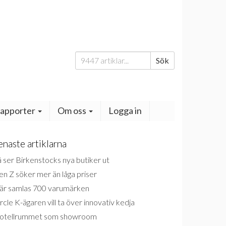
Sök
Sök
efter:
apporter
Om oss
Logga in
enaste artiklarna
 ser Birkenstocks nya butiker ut
n Z söker mer än låga priser
är samlas 700 varumärken
rcle K-ägaren vill ta över innovativ kedja
otellrummet som showroom