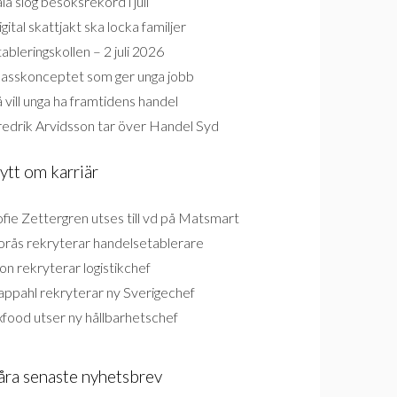
la slog besöksrekord i juli
gital skattjakt ska locka familjer
ableringskollen – 2 juli 2026
lasskonceptet som ger unga jobb
 vill unga ha framtidens handel
redrik Arvidsson tar över Handel Syd
ytt om karriär
fie Zettergren utses till vd på Matsmart
orås rekryterar handelsetablerare
on rekryterar logistikchef
appahl rekryterar ny Sverigechef
food utser ny hållbarhetschef
åra senaste nyhetsbrev