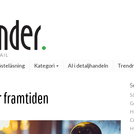
steläsning
Kategori
AI i detaljhandeln
Trendr
S
r framtiden
Så
Ge
H
Ci
H