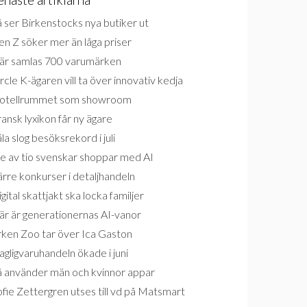
 ser Birkenstocks nya butiker ut
n Z söker mer än låga priser
är samlas 700 varumärken
rcle K-ägaren vill ta över innovativ kedja
otellrummet som showroom
ansk lyxikon får ny ägare
la slog besöksrekord i juli
e av tio svenskar shoppar med AI
rre konkurser i detaljhandeln
gital skattjakt ska locka familjer
är är generationernas AI-vanor
rken Zoo tar över Ica Gaston
gligvaruhandeln ökade i juni
å använder män och kvinnor appar
fie Zettergren utses till vd på Matsmart