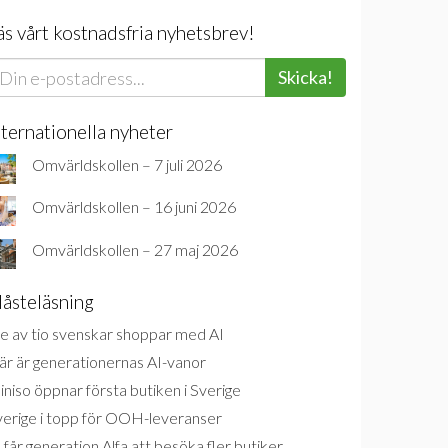
äs vårt kostnadsfria nyhetsbrev!
Skicka!
nternationella nyheter
Omvärldskollen – 7 juli 2026
Omvärldskollen – 16 juni 2026
Omvärldskollen – 27 maj 2026
åsteläsning
e av tio svenskar shoppar med AI
är är generationernas AI-vanor
niso öppnar första butiken i Sverige
verige i topp för OOH-leveranser
 får generation Alfa att besöka fler butiker