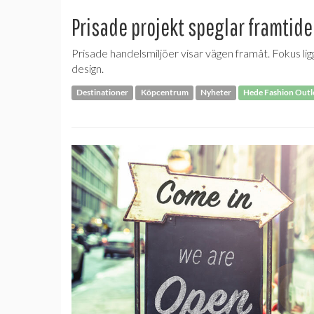
Prisade projekt speglar framtid
Prisade handelsmiljöer visar vägen framåt. Fokus lig
design.
Destinationer
Köpcentrum
Nyheter
Hede Fashion Outl