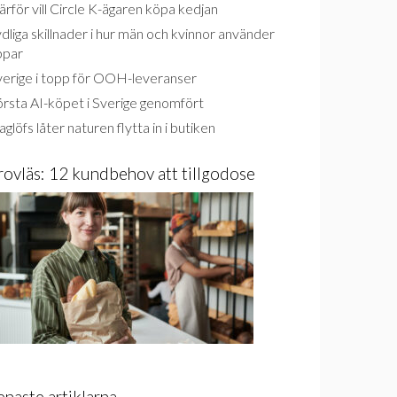
rför vill Circle K-ägaren köpa kedjan
dliga skillnader i hur män och kvinnor använder
ppar
verige i topp för OOH-leveranser
rsta AI-köpet i Sverige genomfört
glöfs låter naturen flytta in i butiken
rovläs: 12 kundbehov att tillgodose
enaste artiklarna