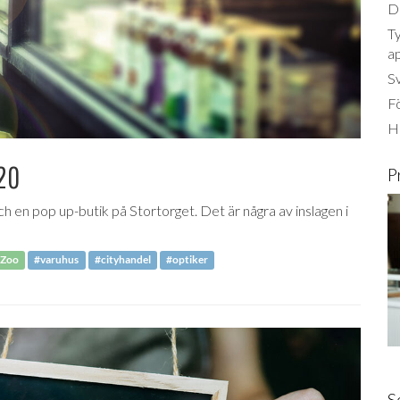
Dä
Ty
a
S
Fö
Ha
 20
P
h en pop up-butik på Stortorget. Det är några av inslagen i
 Zoo
#varuhus
#cityhandel
#optiker
S