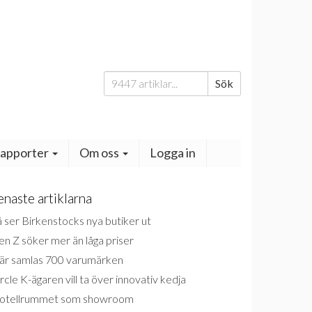
Sök
Sök
efter:
apporter
Om oss
Logga in
enaste artiklarna
 ser Birkenstocks nya butiker ut
n Z söker mer än låga priser
är samlas 700 varumärken
rcle K-ägaren vill ta över innovativ kedja
otellrummet som showroom