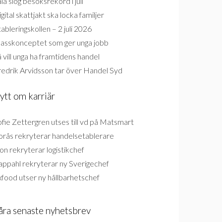
la slog besöksrekord i juli
gital skattjakt ska locka familjer
ableringskollen – 2 juli 2026
lasskonceptet som ger unga jobb
 vill unga ha framtidens handel
redrik Arvidsson tar över Handel Syd
ytt om karriär
fie Zettergren utses till vd på Matsmart
orås rekryterar handelsetablerare
on rekryterar logistikchef
appahl rekryterar ny Sverigechef
food utser ny hållbarhetschef
åra senaste nyhetsbrev