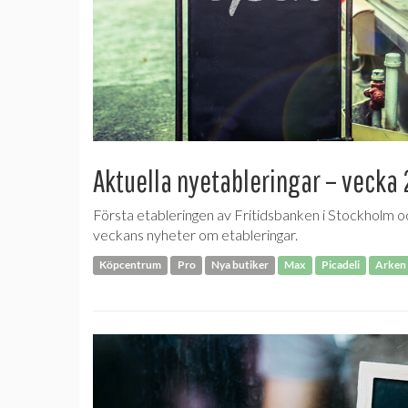
Aktuella nyetableringar – vecka
Första etableringen av Fritidsbanken i Stockholm oc
veckans nyheter om etableringar.
Köpcentrum
Pro
Nya butiker
Max
Picadeli
Arken