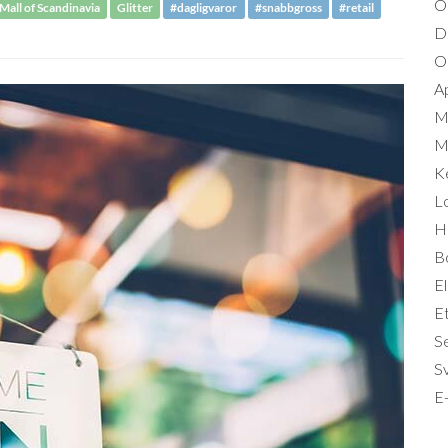
O
Mall of Scandinavia
Glitter
#dagligvaror
#snabbgross
#retail
D
Om
A
M
Mi
K
L
Hä
B
El
Et
S
S
E-