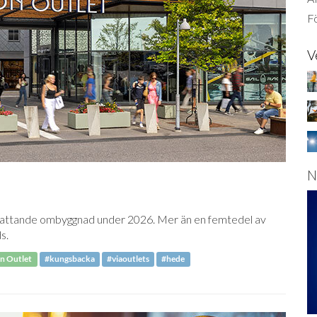
Fö
V
N
fattande ombyggnad under 2026. Mer än en femtedel av
s.
n Outlet
#kungsbacka
#viaoutlets
#hede