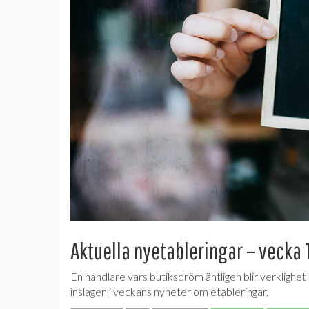
Aktuella nyetableringar – vecka 
En handlare vars butiksdröm äntligen blir verklighet
inslagen i veckans nyheter om etableringar.