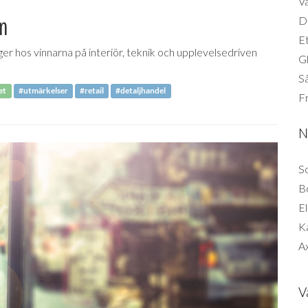
Vä
en
Di
Et
ger hos vinnarna på interiör, teknik och upplevelsedriven
G
Så
et
#utmärkelser
#retail
#detaljhandel
F
N
So
B
El
K
Ax
V