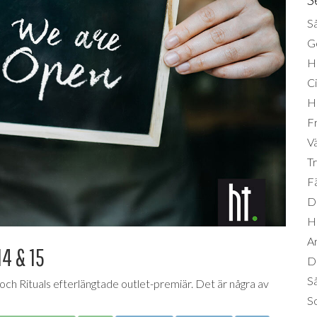
Så
Ge
H
Ci
H
Fr
Vä
Tr
Fä
Di
H
A
14 & 15
Da
S
 och Rituals efterlängtade outlet-premiär. Det är några av
So