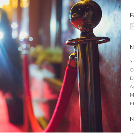
F
N
Så
O
D
A
Mi
Et
N