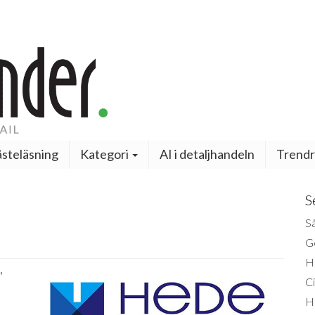
steläsning
Kategori
AI i detaljhandeln
Trendr
S
Så
Ge
H
,
Ci
H