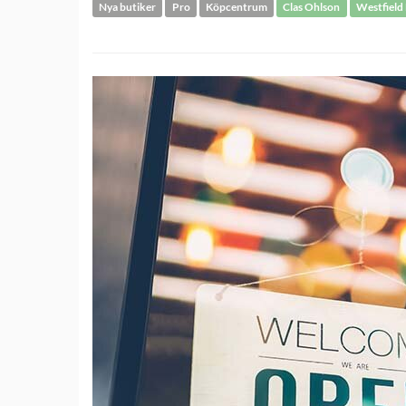
Nya butiker
Pro
Köpcentrum
Clas Ohlson
Westfield 