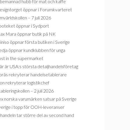
bemannad hubb för mat och kaffe
esigntorget öppnar i Forumkvarteret
världskollen – 7 juli 2026
poteket öppnar i Sydport
ax Mara öppnar butik på NK
niso öppnar första butiken i Sverige
edja öppnar kundklubben för unga
ost in the supermarket
r är USA:s största detaljhandelsföretag
orås rekryterar handelsetablerare
on rekryterar logistikchef
ableringskollen – 2 juli 2026
ex norska varumärken satsar på Sverige
verige i topp för OOH-leveranser
handeln tar större del av second hand