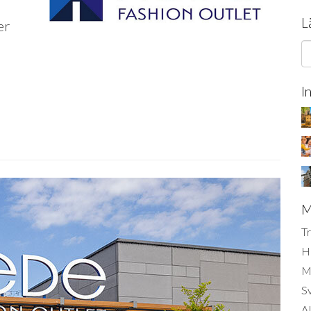
L
er
I
M
Tr
H
Mi
S
AI