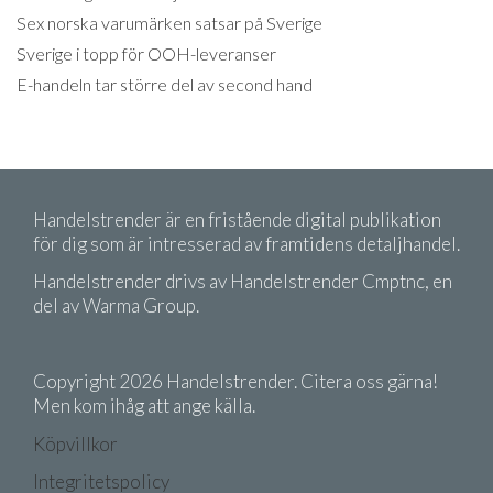
Sex norska varumärken satsar på Sverige
Sverige i topp för OOH-leveranser
E-handeln tar större del av second hand
Handelstrender är en fristående digital publikation
för dig som är intresserad av framtidens detaljhandel.
Handelstrender drivs av Handelstrender Cmptnc, en
del av Warma Group.
Copyright 2026 Handelstrender. Citera oss gärna!
Men kom ihåg att ange källa.
Köpvillkor
Integritetspolicy