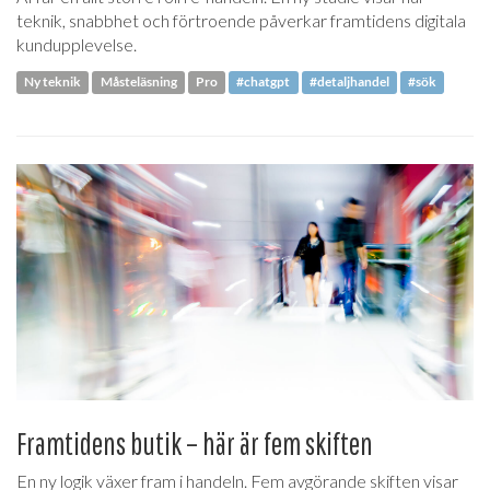
teknik, snabbhet och förtroende påverkar framtidens digitala
kundupplevelse.
Ny teknik
Måsteläsning
Pro
#chatgpt
#detaljhandel
#sök
Framtidens butik – här är fem skiften
En ny logik växer fram i handeln. Fem avgörande skiften visar