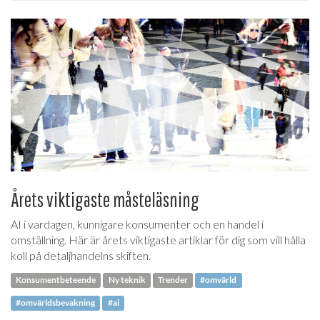
Årets viktigaste måsteläsning
AI i vardagen, kunnigare konsumenter och en handel i
omställning. Här är årets viktigaste artiklar för dig som vill hålla
koll på detaljhandelns skiften.
Konsumentbeteende
Ny teknik
Trender
#omvärld
#omvärldsbevakning
#ai