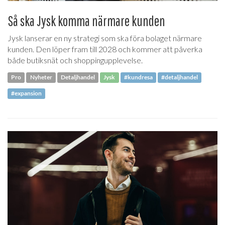
Så ska Jysk komma närmare kunden
Jysk lanserar en ny strategi som ska föra bolaget närmare
kunden. Den löper fram till 2028 och kommer att påverka
både butiksnät och shoppingupplevelse.
Pro
Nyheter
Detaljhandel
Jysk
#kundresa
#detaljhandel
#expansion