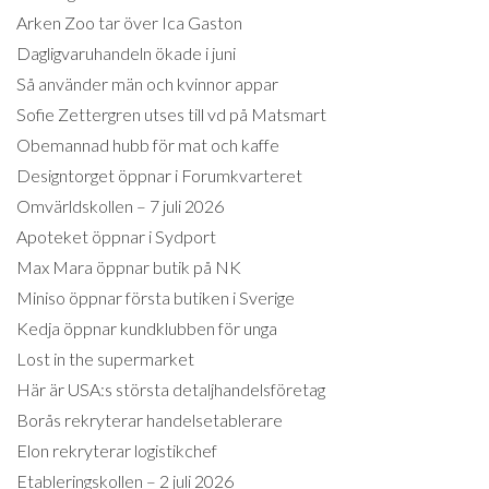
Arken Zoo tar över Ica Gaston
Dagligvaruhandeln ökade i juni
Så använder män och kvinnor appar
Sofie Zettergren utses till vd på Matsmart
Obemannad hubb för mat och kaffe
Designtorget öppnar i Forumkvarteret
Omvärldskollen – 7 juli 2026
Apoteket öppnar i Sydport
Max Mara öppnar butik på NK
Miniso öppnar första butiken i Sverige
Kedja öppnar kundklubben för unga
Lost in the supermarket
Här är USA:s största detaljhandelsföretag
Borås rekryterar handelsetablerare
Elon rekryterar logistikchef
Etableringskollen – 2 juli 2026