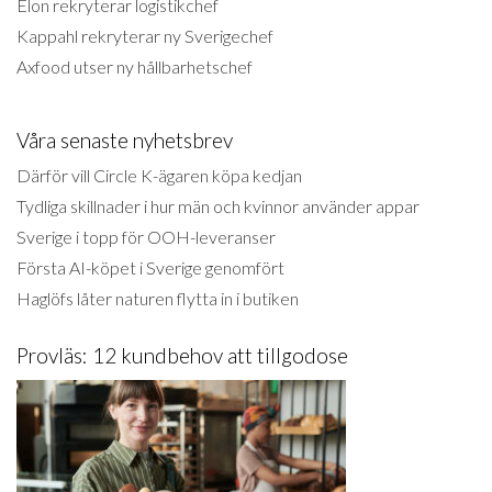
Elon rekryterar logistikchef
Kappahl rekryterar ny Sverigechef
Axfood utser ny hållbarhetschef
Våra senaste nyhetsbrev
Därför vill Circle K-ägaren köpa kedjan
Tydliga skillnader i hur män och kvinnor använder appar
Sverige i topp för OOH-leveranser
Första AI-köpet i Sverige genomfört
Haglöfs låter naturen flytta in i butiken
Provläs: 12 kundbehov att tillgodose