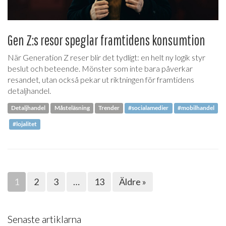
Gen Z:s resor speglar framtidens konsumtion
När Generation Z reser blir det tydligt: en helt ny logik styr
beslut och beteende. Mönster som inte bara påverkar
resandet, utan också pekar ut riktningen för framtidens
detaljhandel.
Detaljhandel
Måsteläsning
Trender
#socialamedier
#mobilhandel
#lojalitet
1
2
3
…
13
Äldre »
Senaste artiklarna