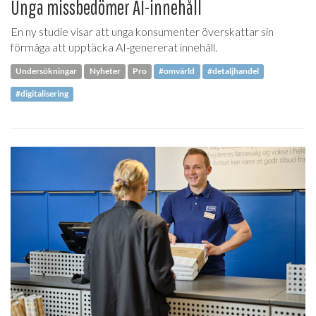
Unga missbedömer AI-innehåll
En ny studie visar att unga konsumenter överskattar sin
förmåga att upptäcka AI-genererat innehåll.
Undersökningar
Nyheter
Pro
#omvärld
#detaljhandel
#digitalisering