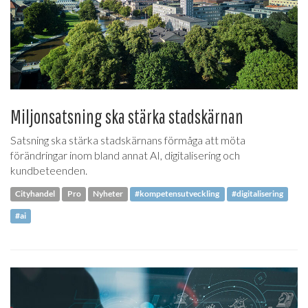
Miljonsatsning ska stärka stadskärnan
Satsning ska stärka stadskärnans förmåga att möta
förändringar inom bland annat AI, digitalisering och
kundbeteenden.
Cityhandel
Pro
Nyheter
#kompetensutveckling
#digitalisering
#ai