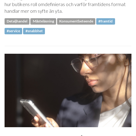
hur butikens roll omdefinieras och varför framtidens format
handlar mer om syfte än yta.
Detaljhandel
Måsteläsning
Konsumentbeteende
#framtid
#service
#snabbhet