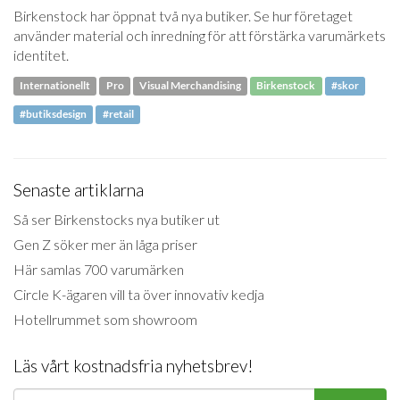
Birkenstock har öppnat två nya butiker. Se hur företaget
använder material och inredning för att förstärka varumärkets
identitet.
Internationellt
Pro
Visual Merchandising
Birkenstock
#skor
#butiksdesign
#retail
Senaste artiklarna
Så ser Birkenstocks nya butiker ut
Gen Z söker mer än låga priser
Här samlas 700 varumärken
Circle K-ägaren vill ta över innovativ kedja
Hotellrummet som showroom
Läs vårt kostnadsfria nyhetsbrev!