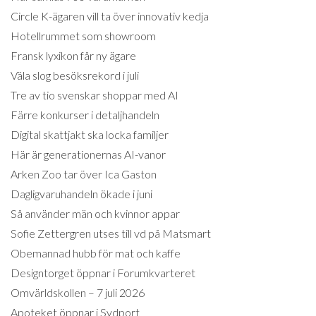
Circle K-ägaren vill ta över innovativ kedja
Hotellrummet som showroom
Fransk lyxikon får ny ägare
Väla slog besöksrekord i juli
Tre av tio svenskar shoppar med AI
Färre konkurser i detaljhandeln
Digital skattjakt ska locka familjer
Här är generationernas AI-vanor
Arken Zoo tar över Ica Gaston
Dagligvaruhandeln ökade i juni
Så använder män och kvinnor appar
Sofie Zettergren utses till vd på Matsmart
Obemannad hubb för mat och kaffe
Designtorget öppnar i Forumkvarteret
Omvärldskollen – 7 juli 2026
Apoteket öppnar i Sydport