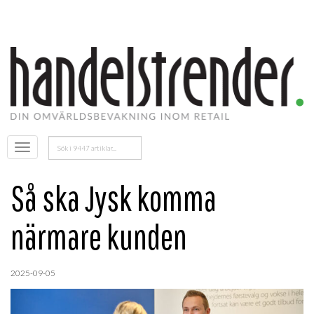
Sök
Öppna
efter:
menyn
Så ska Jysk komma
närmare kunden
2025-09-05