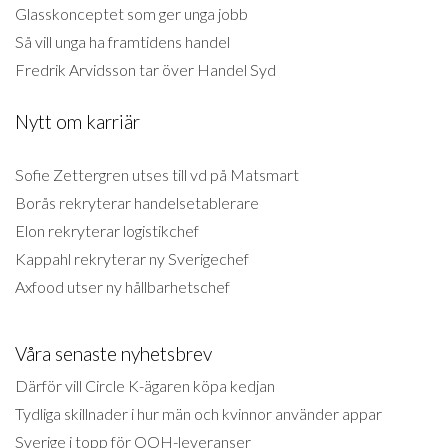
Glasskonceptet som ger unga jobb
Så vill unga ha framtidens handel
Fredrik Arvidsson tar över Handel Syd
Nytt om karriär
Sofie Zettergren utses till vd på Matsmart
Borås rekryterar handelsetablerare
Elon rekryterar logistikchef
Kappahl rekryterar ny Sverigechef
Axfood utser ny hållbarhetschef
Våra senaste nyhetsbrev
Därför vill Circle K-ägaren köpa kedjan
Tydliga skillnader i hur män och kvinnor använder appar
Sverige i topp för OOH-leveranser