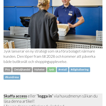
Jysk lanserar en ny strategi som ska föra bolaget närmare
kunden. Den löper fram till 2028 och kommer att påverka
både butiksnät och shoppingupplevelse.
Pro
Detaljhandel
Nyheter
Jysk
#retail
#digitalisering
#kundresa
Skaffa access
eller "
logga in
" via huvudmenyn så kan du
läsa denna artikel!