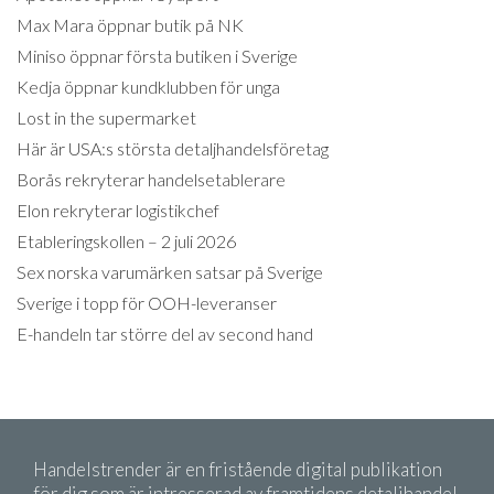
Max Mara öppnar butik på NK
Miniso öppnar första butiken i Sverige
Kedja öppnar kundklubben för unga
Lost in the supermarket
Här är USA:s största detaljhandelsföretag
Borås rekryterar handelsetablerare
Elon rekryterar logistikchef
Etableringskollen – 2 juli 2026
Sex norska varumärken satsar på Sverige
Sverige i topp för OOH-leveranser
E-handeln tar större del av second hand
Handelstrender är en fristående digital publikation
för dig som är intresserad av framtidens detaljhandel.