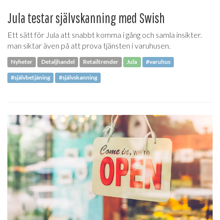
Jula testar självskanning med Swish
Ett sätt för Jula att snabbt komma i gång och samla insikter.
man siktar även på att prova tjänsten i varuhusen.
Nyheter
Detaljhandel
Retailtrender
Jula
#varuhus
#självbetjäning
#självskanning