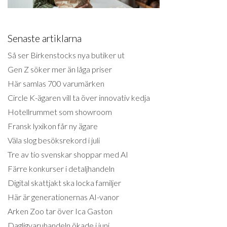
Senaste artiklarna
Så ser Birkenstocks nya butiker ut
Gen Z söker mer än låga priser
Här samlas 700 varumärken
Circle K-ägaren vill ta över innovativ kedja
Hotellrummet som showroom
Fransk lyxikon får ny ägare
Väla slog besöksrekord i juli
Tre av tio svenskar shoppar med AI
Färre konkurser i detaljhandeln
Digital skattjakt ska locka familjer
Här är generationernas AI-vanor
Arken Zoo tar över Ica Gaston
Dagligvaruhandeln ökade i juni