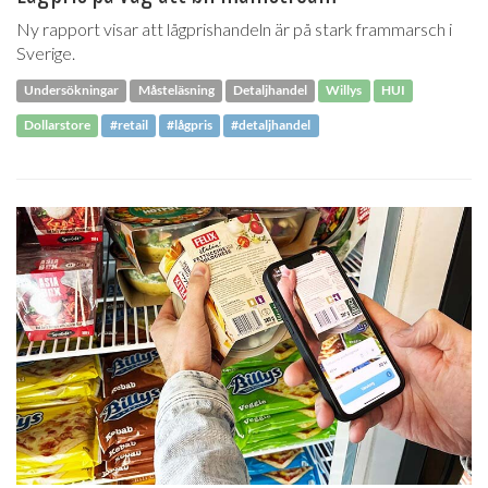
Ny rapport visar att lågprishandeln är på stark frammarsch i
Sverige.
Undersökningar
Måsteläsning
Detaljhandel
Willys
HUI
Dollarstore
#retail
#lågpris
#detaljhandel