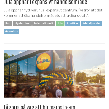
Jula öppnar i expansivt handelsområde
Jula öppnar nytt varuhus i expansivt centrum. ”Vi tror att det
kommer att öka handelsområdets attraktionskraft”.
Pro
Nya butiker
Internationellt
Jula
#butiker
#detaljhandel
#varuhus
Lågpris på väg att bli mainstream