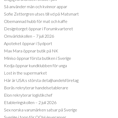
Så använder män och kvinnor appar
Sofie Zettergren utses till vd på Matsmart
Obemannad hubb för mat och kaffe
Designtorget öppnar i Forumkvarteret
Omvärldskollen – 7 juli 2026
Apoteket öppnar i Sydport
Max Mara öppnar butik på NK
Miniso öppnar första butiken i Sverige
Kedja öppnar kundklubben för unga
Lost in the supermarket
Här är USA:s största detaljhandelsföretag
Borås rekryterar handelsetablerare
Elon rekryterar logistikchef
Etableringskollen – 2 juli 2026
Sex norska varumärken satsar på Sverige
Sverige i topp för OOH-leveranser