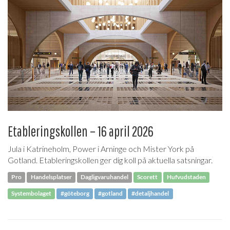
Etableringskollen – 16 april 2026
Jula i Katrineholm, Power i Arninge och Mister York på
Gotland. Etableringskollen ger dig koll på aktuella satsningar.
Pro
Handelsplatser
Dagligvaruhandel
Scorett
Hufvudstaden
Systembolaget
#göteborg
#gotland
#detaljhandel