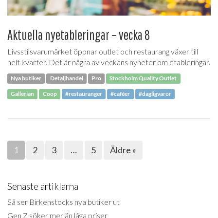
Aktuella nyetableringar – vecka 8
Livsstilsvarumärket öppnar outlet och restaurang växer till
helt kvarter. Det är några av veckans nyheter om etableringar.
Nya butiker
Detaljhandel
Pro
Stockholm Quality Outlet
Gallerian
Coop
#restauranger
#caféer
#dagligvaror
1
2
3
…
5
Äldre »
Senaste artiklarna
Så ser Birkenstocks nya butiker ut
Gen Z söker mer än låga priser