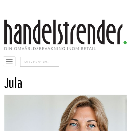
Sök
Öppna
efter:
menyn
Jula