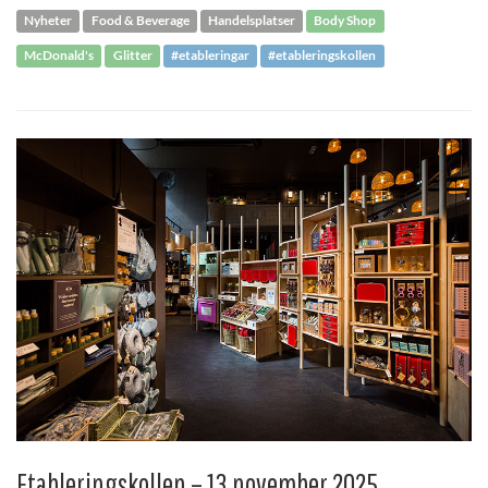
Nyheter
Food & Beverage
Handelsplatser
Body Shop
McDonald's
Glitter
#etableringar
#etableringskollen
Etableringskollen – 13 november 2025