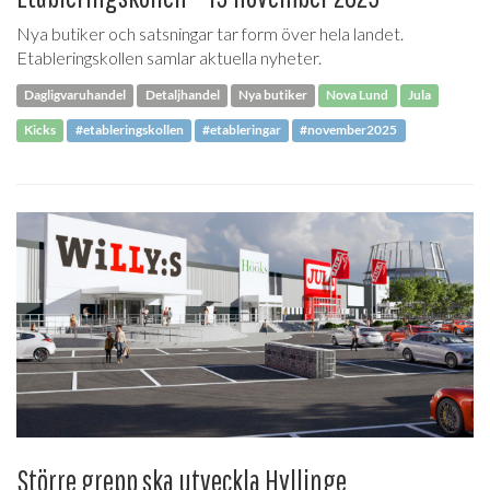
Nya butiker och satsningar tar form över hela landet.
Etableringskollen samlar aktuella nyheter.
Dagligvaruhandel
Detaljhandel
Nya butiker
Nova Lund
Jula
Kicks
#etableringskollen
#etableringar
#november2025
Större grepp ska utveckla Hyllinge