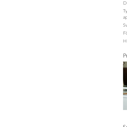
Dä
Ty
a
S
Fö
Ha
P
S