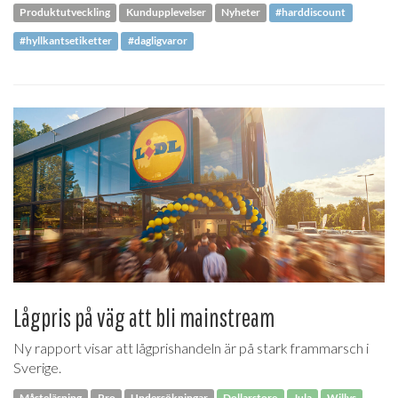
Produktutveckling
Kundupplevelser
Nyheter
#harddiscount
#hyllkantsetiketter
#dagligvaror
Lågpris på väg att bli mainstream
Ny rapport visar att lågprishandeln är på stark frammarsch i
Sverige.
Måsteläsning
Pro
Undersökningar
Dollarstore
Jula
Willys