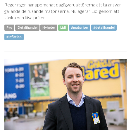
Regeringen har uppmanat dagligvaruaktörerna att ta ansvar
gällande de rusande matpriserna. Nu agerar Lidl genom att
sänka och låsa priser.
Pro
Detaljhandel
Nyheter
Lidl
#matpriser
#detaljhandel
#inflation