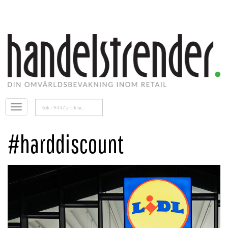
Sök
Öppna
efter:
menyn
#harddiscount