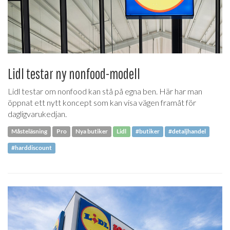
Lidl testar ny nonfood-modell
Lidl testar om nonfood kan stå på egna ben. Här har man
öppnat ett nytt koncept som kan visa vägen framåt för
dagligvarukedjan.
Måsteläsning
Pro
Nya butiker
Lidl
#butiker
#detaljhandel
#harddiscount