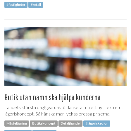
#fastigheter
#retail
Butik utan namn ska hjälpa kunderna
Landets största dagligvaruaktör lanserar nu ett nytt extremt
lågpriskoncept. Så här ska man lyckas pressa priserna.
Måsteläsning
Butikskoncept
Detaljhandel
#lågpriskedjor