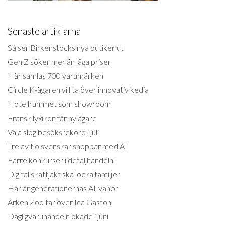
Senaste artiklarna
Så ser Birkenstocks nya butiker ut
Gen Z söker mer än låga priser
Här samlas 700 varumärken
Circle K-ägaren vill ta över innovativ kedja
Hotellrummet som showroom
Fransk lyxikon får ny ägare
Väla slog besöksrekord i juli
Tre av tio svenskar shoppar med AI
Färre konkurser i detaljhandeln
Digital skattjakt ska locka familjer
Här är generationernas AI-vanor
Arken Zoo tar över Ica Gaston
Dagligvaruhandeln ökade i juni