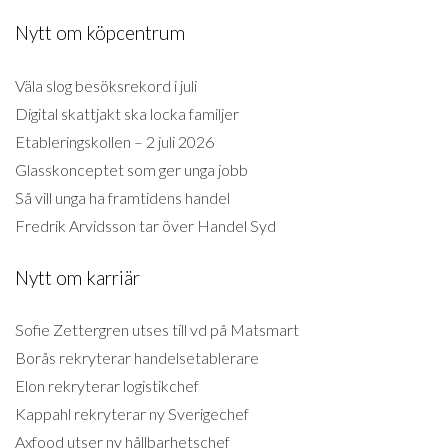
Nytt om köpcentrum
Väla slog besöksrekord i juli
Digital skattjakt ska locka familjer
Etableringskollen – 2 juli 2026
Glasskonceptet som ger unga jobb
Så vill unga ha framtidens handel
Fredrik Arvidsson tar över Handel Syd
Nytt om karriär
Sofie Zettergren utses till vd på Matsmart
Borås rekryterar handelsetablerare
Elon rekryterar logistikchef
Kappahl rekryterar ny Sverigechef
Axfood utser ny hållbarhetschef