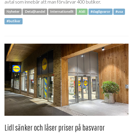
avtal som innebär att man förvärvar 400 butiker.
Nyheter
Detaljhandel
Internationellt
Aldi
#dagligvaror
#usa
#butiker
Lidl sänker och låser priser på basvaror