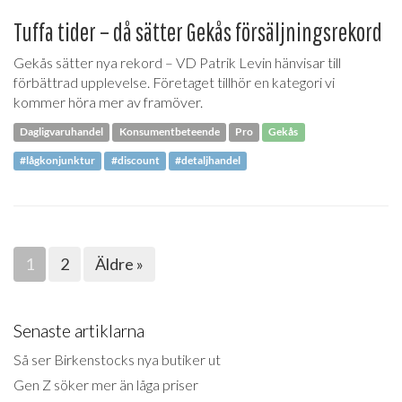
Tuffa tider – då sätter Gekås försäljningsrekord
Gekås sätter nya rekord – VD Patrik Levin hänvisar till
förbättrad upplevelse. Företaget tillhör en kategori vi
kommer höra mer av framöver.
Dagligvaruhandel
Konsumentbeteende
Pro
Gekås
#lågkonjunktur
#discount
#detaljhandel
1
2
Äldre »
Senaste artiklarna
Så ser Birkenstocks nya butiker ut
Gen Z söker mer än låga priser