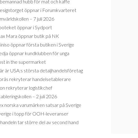
bemannad hubb för mat och kaffe
esigntorget öppnar i Forumkvarteret
världskollen – 7 juli 2026
poteket öppnar i Sydport
ax Mara öppnar butik på NK
niso öppnar första butiken i Sverige
edja öppnar kundklubben för unga
ost in the supermarket
r är USA:s största detaljhandelsföretag
orås rekryterar handelsetablerare
on rekryterar logistikchef
ableringskollen – 2 juli 2026
ex norska varumärken satsar på Sverige
verige i topp för OOH-leveranser
handeln tar större del av second hand