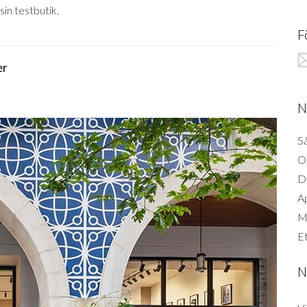
sin testbutik.
F
er
N
Så
O
D
A
Mi
Et
N