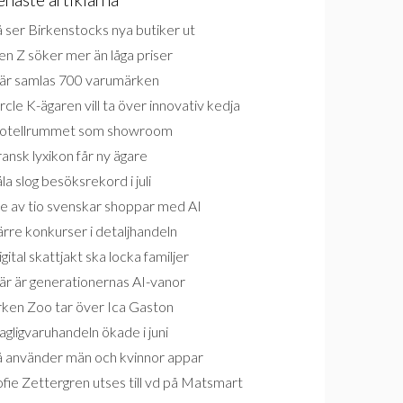
 ser Birkenstocks nya butiker ut
n Z söker mer än låga priser
är samlas 700 varumärken
rcle K-ägaren vill ta över innovativ kedja
otellrummet som showroom
ansk lyxikon får ny ägare
la slog besöksrekord i juli
e av tio svenskar shoppar med AI
rre konkurser i detaljhandeln
gital skattjakt ska locka familjer
är är generationernas AI-vanor
rken Zoo tar över Ica Gaston
gligvaruhandeln ökade i juni
å använder män och kvinnor appar
fie Zettergren utses till vd på Matsmart