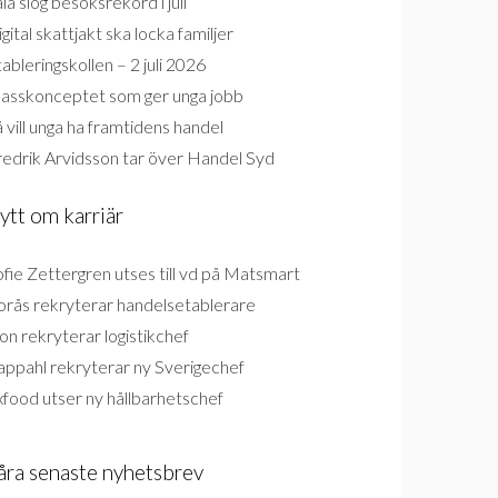
la slog besöksrekord i juli
gital skattjakt ska locka familjer
ableringskollen – 2 juli 2026
lasskonceptet som ger unga jobb
 vill unga ha framtidens handel
redrik Arvidsson tar över Handel Syd
ytt om karriär
fie Zettergren utses till vd på Matsmart
orås rekryterar handelsetablerare
on rekryterar logistikchef
appahl rekryterar ny Sverigechef
food utser ny hållbarhetschef
åra senaste nyhetsbrev