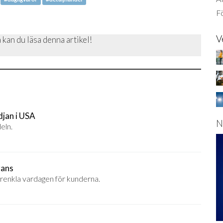
Fö
V
 kan du läsa denna artikel!
edjan i USA
N
eln.
rans
örenkla vardagen för kunderna.