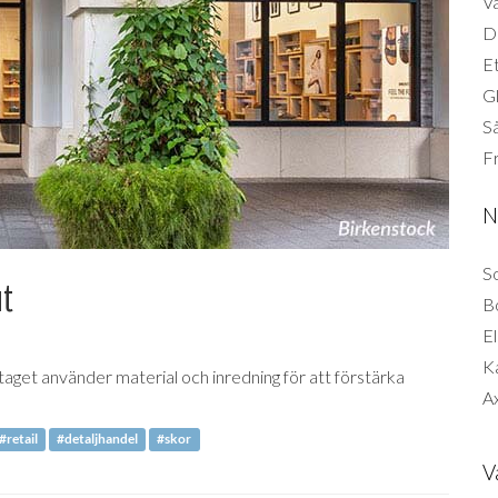
Vä
Di
Et
G
Så
F
N
So
ut
B
El
K
taget använder material och inredning för att förstärka
Ax
#retail
#detaljhandel
#skor
V