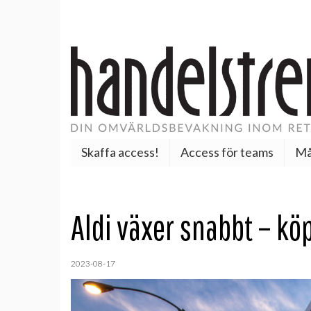
Skaffa access!
Access för teams
Må
Aldi växer snabbt – kö
2023-08-17