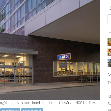
L
I
M
Tr
H
Mi
ingått ett avtal som innebär att man förvärvar 400 butiker.
S
AI
#dagligvaror
#detaljhandel