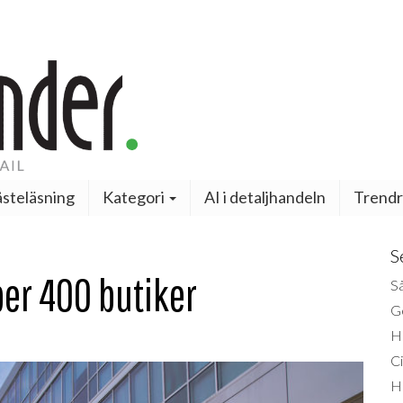
steläsning
Kategori
AI i detaljhandeln
Trendr
S
per 400 butiker
Så
Ge
H
Ci
H