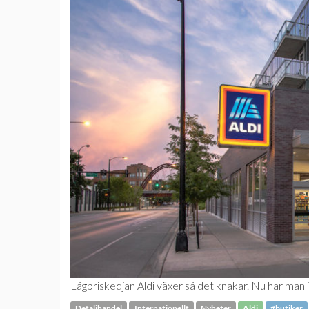
Lågpriskedjan Aldi växer så det knakar. Nu har man 
Detaljhandel
Internationellt
Nyheter
Aldi
#butiker