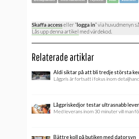
Skaffa access
eller "
logga in
" via huvudmenyn så
Lås upp denna artikel
med värdekod.
Relaterade artiklar
Aldi siktar på att bli tredje största k
Lågpris är fortsatt i fokus inom detaljhand
Lågpriskedjor testar ultrasnabb leve
Med leverans inom 30 minuter vill man f
Bättre koll på butiken med datorsyn