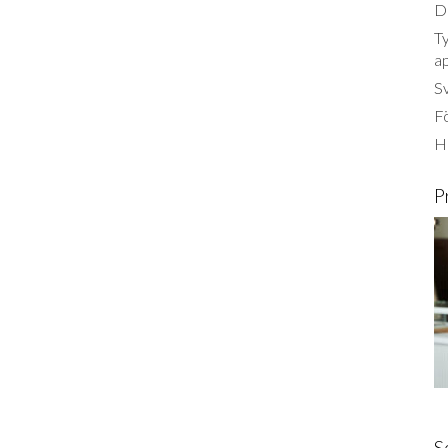
Dä
Ty
a
S
Fö
Ha
P
S