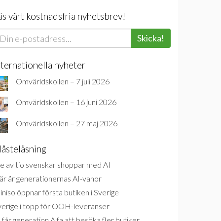
äs vårt kostnadsfria nyhetsbrev!
Skicka!
nternationella nyheter
Omvärldskollen – 7 juli 2026
Omvärldskollen – 16 juni 2026
Omvärldskollen – 27 maj 2026
åsteläsning
e av tio svenskar shoppar med AI
är är generationernas AI-vanor
niso öppnar första butiken i Sverige
verige i topp för OOH-leveranser
 får generation Alfa att besöka fler butiker