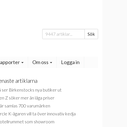
Sök
Sök
efter:
apporter
Om oss
Logga in
enaste artiklarna
 ser Birkenstocks nya butiker ut
n Z söker mer än låga priser
är samlas 700 varumärken
rcle K-ägaren vill ta över innovativ kedja
otellrummet som showroom