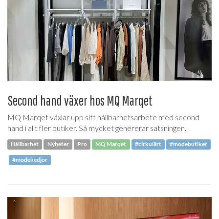
Second hand växer hos MQ Marqet
MQ Marqet växlar upp sitt hållbarhetsarbete med second
hand i allt fler butiker. Så mycket genererar satsningen.
Hållbarhet
Nyheter
Pro
MQ Marqet
#cirkulärt
#modebutiker
#modekedjor