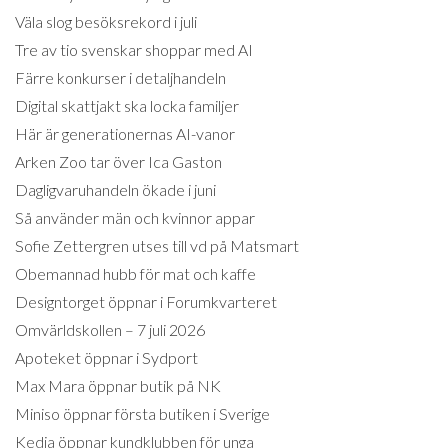
Väla slog besöksrekord i juli
Tre av tio svenskar shoppar med AI
Färre konkurser i detaljhandeln
Digital skattjakt ska locka familjer
Här är generationernas AI-vanor
Arken Zoo tar över Ica Gaston
Dagligvaruhandeln ökade i juni
Så använder män och kvinnor appar
Sofie Zettergren utses till vd på Matsmart
Obemannad hubb för mat och kaffe
Designtorget öppnar i Forumkvarteret
Omvärldskollen – 7 juli 2026
Apoteket öppnar i Sydport
Max Mara öppnar butik på NK
Miniso öppnar första butiken i Sverige
Kedja öppnar kundklubben för unga