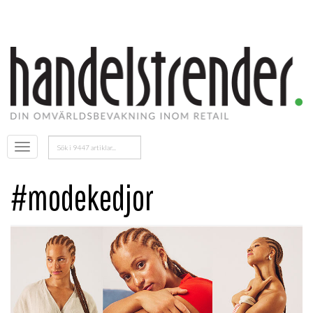
Sök
Öppna
efter:
menyn
#modekedjor