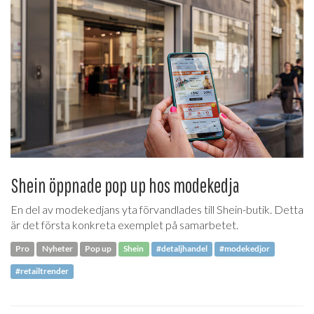
Shein öppnade pop up hos modekedja
En del av modekedjans yta förvandlades till Shein-butik. Detta
är det första konkreta exemplet på samarbetet.
Pro
Nyheter
Pop up
Shein
#detaljhandel
#modekedjor
#retailtrender