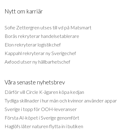
Nytt om karriär
Sofie Zettergren utses till vd på Matsmart
Borås rekryterar handelsetablerare
Elon rekryterar logistikchef
Kappahl rekryterar ny Sverigechef
Axfood utser ny hållbarhetschef
Våra senaste nyhetsbrev
Därför vill Circle K-ägaren köpa kedjan
Tydliga skillnader i hur män och kvinnor använder appar
Sverige i topp för OOH-leveranser
Första AI-köpet i Sverige genomfört
Haglöfs låter naturen flytta in i butiken