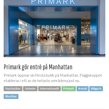
Primark gör entré på Manhattan
Primark öppnar sin första butik på Manhattan. Flaggskeppet
etableras i ett av de hetaste områdena just nu.
Nya butiker
Nyheter
Internationellt
Primark
#retail
#lågpris
#butiker