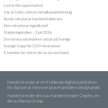
Lost in the supermarket
Här är USA:s största detaljhandelsföretag
Borås rekryterar handelsetablerare
Elon rekryterar logistikchef
Etableringskollen – 2 juli 2026
Sex norska varumärken satsar på Sverige
Sverige i topp för OOH-leveranser
E-handeln tar större del av second hand
Handelstrender är en fristående digital publikation
för dig som är intresserad av framtidens detaljhandel.
Handelstrender drivs av Handelstrender Cmptnc, en
del av Warma Group.