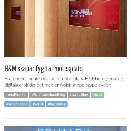
H&M skapar fygital mötesplats
Framtidens butik som social mötesplats. H&M integrerar det
digitala erbjudandet med en fysisk shoppingupplevelse.
Detaljhandel
Visual Merchandising
Nya butiker
H&M
#secondhand
#retail
#hårstyling