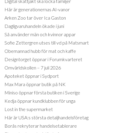
Digital skattjakt ska locka familjer
Här är generationernas AI-vanor
Arken Zoo tar över Ica Gaston
Dagligvaruhandeln ökade i juni
Så använder män och kvinnor appar
Sofie Zettergren utses till vd på Matsmart
Obemannad hubb för mat och kaffe
Designtorget öppnar i Forumkvarteret
Omvärldskollen – 7 juli 2026
Apoteket öppnar i Sydport
Max Mara öppnar butik på NK
Miniso öppnar första butiken i Sverige
Kedja öppnar kundklubben för unga
Lost in the supermarket
Här är USA:s största detaljhandelsföretag
Borås rekryterar handelsetablerare