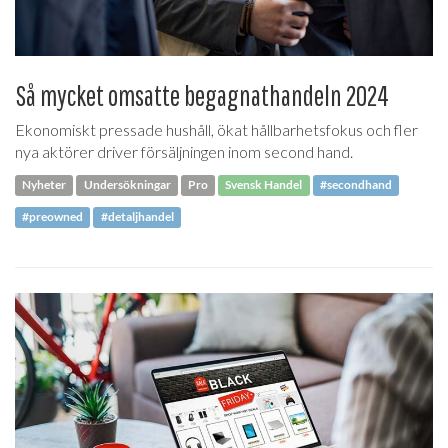
Så mycket omsatte begagnathandeln 2024
Ekonomiskt pressade hushåll, ökat hållbarhetsfokus och fler
nya aktörer driver försäljningen inom second hand.
Nyheter
Undersökningar
Pro
Svensk Handel
#secondhand
#preowned
#detaljhandel