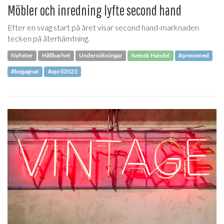
Möbler och inredning lyfte second hand
Efter en svag start på året visar second hand-marknaden
tecken på återhämtning.
Nyheter
Hållbarhet
Undersökningar
Svensk Handel
#preowned
#begagnat
#april2025