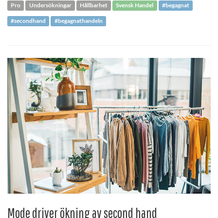
Pro
Undersökningar
Hållbarhet
Svensk Handel
#begagnat
#secondhand
#begagnathandeln
Mode driver ökning av second hand