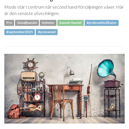
Mode står i centrum när second hand-försäljningen växer. Här
är den senaste utvecklingen.
Pro
Detaljhandel
Nyheter
Svensk Handel
#prelovedindikator
#september2025
#preowned