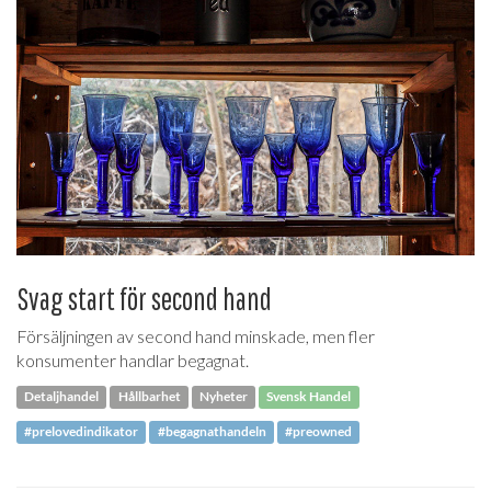
Svag start för second hand
Försäljningen av second hand minskade, men fler
konsumenter handlar begagnat.
Detaljhandel
Hållbarhet
Nyheter
Svensk Handel
#prelovedindikator
#begagnathandeln
#preowned