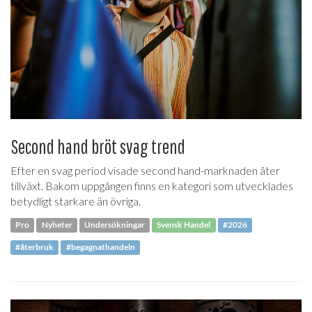
Second hand bröt svag trend
Efter en svag period visade second hand-marknaden åter
tillväxt. Bakom uppgången finns en kategori som utvecklades
betydligt starkare än övriga.
Pro
Nyheter
Undersökningar
Svensk Handel
#2026
#återbruk
#begagnathandeln