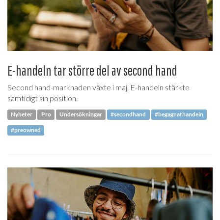
E-handeln tar större del av second hand
Second hand-marknaden växte i maj. E-handeln stärkte
samtidigt sin position.
Nyheter
Pro
Undersökningar
#secondhand
#begagnathandeln
#preowned