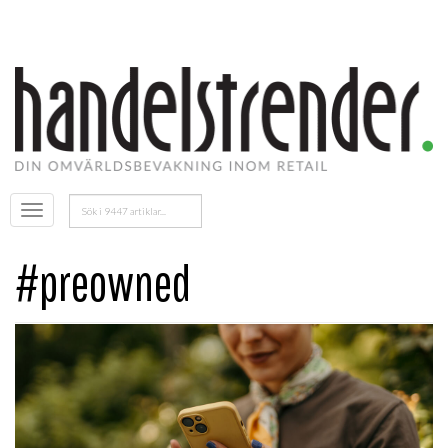
Sök
Öppna
efter:
menyn
#preowned