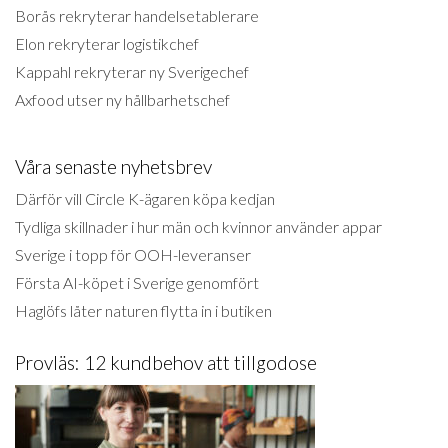
Borås rekryterar handelsetablerare
Elon rekryterar logistikchef
Kappahl rekryterar ny Sverigechef
Axfood utser ny hållbarhetschef
Våra senaste nyhetsbrev
Därför vill Circle K-ägaren köpa kedjan
Tydliga skillnader i hur män och kvinnor använder appar
Sverige i topp för OOH-leveranser
Första AI-köpet i Sverige genomfört
Haglöfs låter naturen flytta in i butiken
Provläs: 12 kundbehov att tillgodose