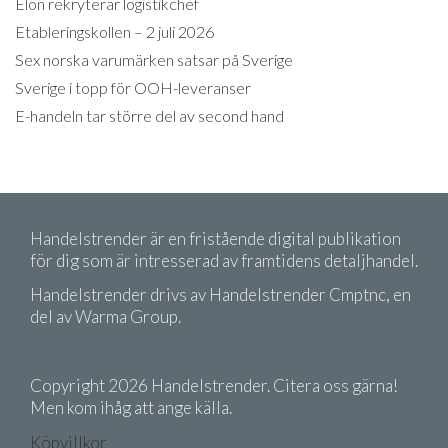
Elon rekryterar logistikchef
Etableringskollen – 2 juli 2026
Sex norska varumärken satsar på Sverige
Sverige i topp för OOH-leveranser
E-handeln tar större del av second hand
Handelstrender är en fristående digital publikation
för dig som är intresserad av framtidens detaljhandel.
Handelstrender drivs av Handelstrender Cmptnc, en
del av Warma Group.
Copyright 2026 Handelstrender. Citera oss gärna!
Men kom ihåg att ange källa.
Köpvillkor