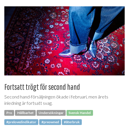
Fortsatt trögt för second hand
Second hand-försäljningen ökade i februari, men årets
inledning är fortsatt svag.
Pro
Hållbarhet
Undersökningar
Svensk Handel
#prelovedindikator
#preowned
#återbruk