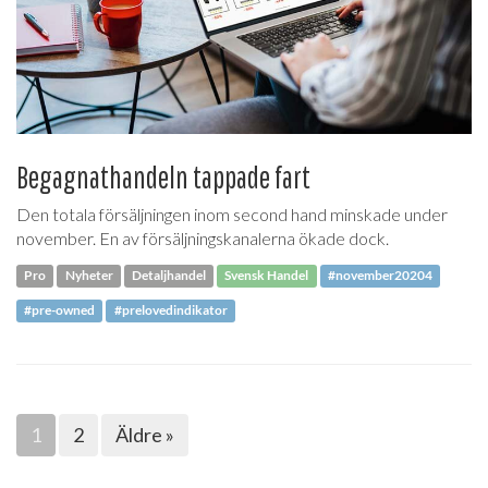
Begagnathandeln tappade fart
Den totala försäljningen inom second hand minskade under
november. En av försäljningskanalerna ökade dock.
Pro
Nyheter
Detaljhandel
Svensk Handel
#november20204
#pre-owned
#prelovedindikator
1
2
Äldre »