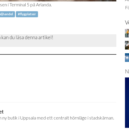
sen i Terminal 5 på Arlanda.
Fö
ljhandel
#flygplatser
V
 kan du läsa denna artikel!
N
et
n ny butik i Uppsala med ett centralt hörnläge i stadskärnan.