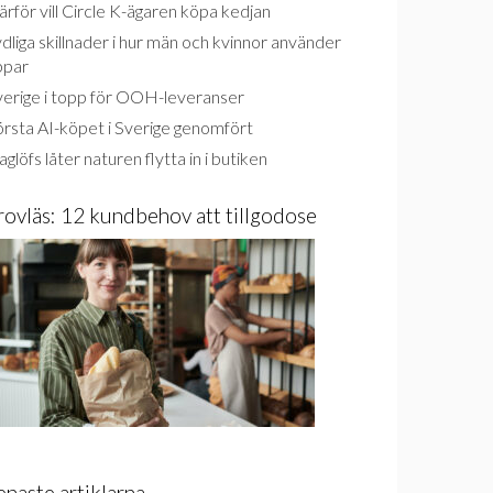
rför vill Circle K-ägaren köpa kedjan
dliga skillnader i hur män och kvinnor använder
ppar
verige i topp för OOH-leveranser
rsta AI-köpet i Sverige genomfört
glöfs låter naturen flytta in i butiken
rovläs: 12 kundbehov att tillgodose
enaste artiklarna