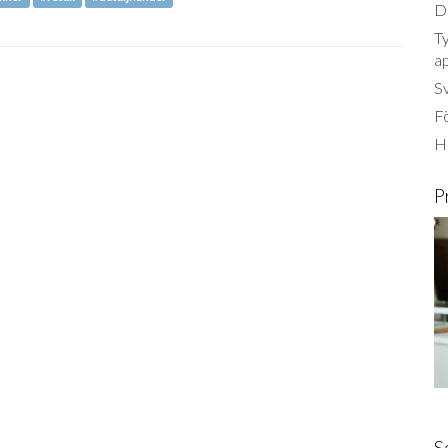
Dä
Ty
a
S
Fö
Ha
P
S