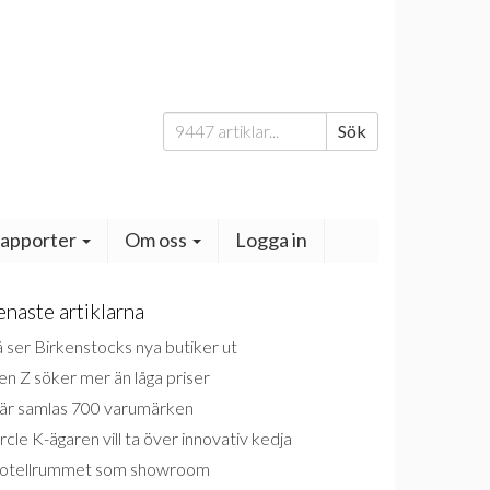
Sök
Sök
efter:
apporter
Om oss
Logga in
enaste artiklarna
 ser Birkenstocks nya butiker ut
n Z söker mer än låga priser
är samlas 700 varumärken
rcle K-ägaren vill ta över innovativ kedja
otellrummet som showroom