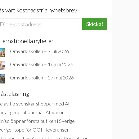
äs vårt kostnadsfria nyhetsbrev!
Skicka!
nternationella nyheter
Omvärldskollen – 7 juli 2026
Omvärldskollen – 16 juni 2026
Omvärldskollen – 27 maj 2026
åsteläsning
e av tio svenskar shoppar med AI
är är generationernas AI-vanor
niso öppnar första butiken i Sverige
verige i topp för OOH-leveranser
 får generation Alfa att besöka fler butiker