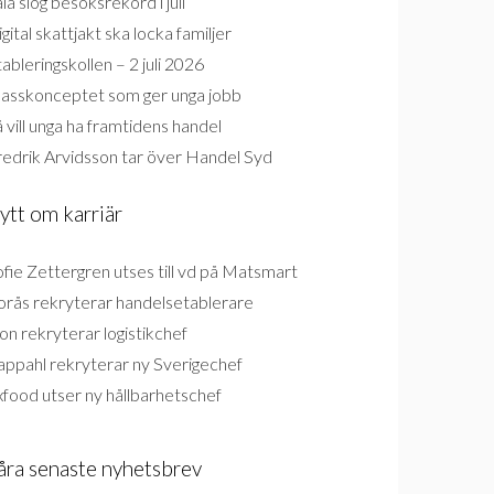
la slog besöksrekord i juli
gital skattjakt ska locka familjer
ableringskollen – 2 juli 2026
lasskonceptet som ger unga jobb
 vill unga ha framtidens handel
redrik Arvidsson tar över Handel Syd
ytt om karriär
fie Zettergren utses till vd på Matsmart
orås rekryterar handelsetablerare
on rekryterar logistikchef
appahl rekryterar ny Sverigechef
food utser ny hållbarhetschef
åra senaste nyhetsbrev