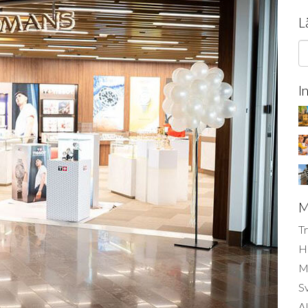
L
I
M
Tr
H
Mi
S
AI