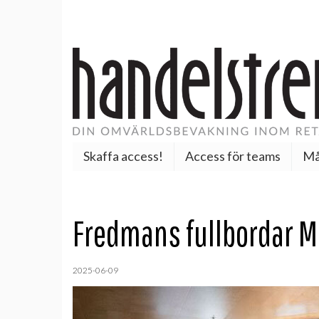
Skaffa access!
Access för teams
Må
Fredmans fullbordar 
2025-06-09