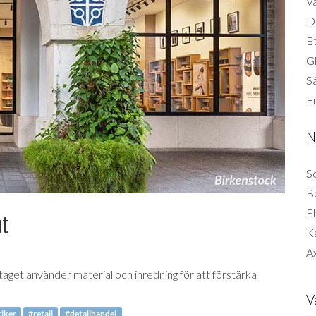
Vä
Di
Et
G
Så
F
N
So
B
El
ut
K
Ax
taget använder material och inredning för att förstärka
V
iker
#retail
#detaljhandel