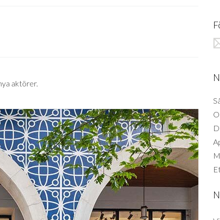
F
N
nya aktörer.
Så
O
D
A
Mi
Et
N