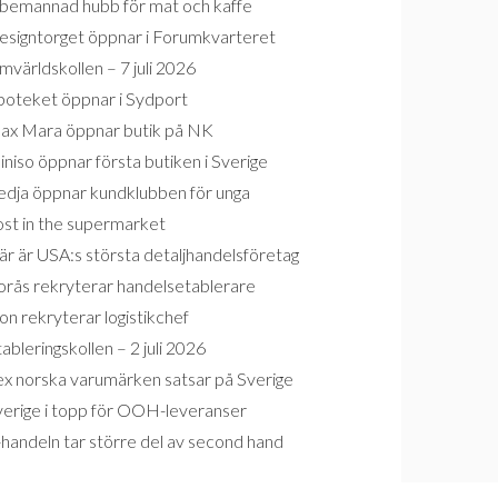
bemannad hubb för mat och kaffe
esigntorget öppnar i Forumkvarteret
världskollen – 7 juli 2026
poteket öppnar i Sydport
ax Mara öppnar butik på NK
niso öppnar första butiken i Sverige
edja öppnar kundklubben för unga
ost in the supermarket
r är USA:s största detaljhandelsföretag
orås rekryterar handelsetablerare
on rekryterar logistikchef
ableringskollen – 2 juli 2026
ex norska varumärken satsar på Sverige
verige i topp för OOH-leveranser
handeln tar större del av second hand