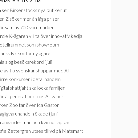
 ser Birkenstocks nya butiker ut
n Z söker mer än låga priser
är samlas 700 varumärken
rcle K-ägaren vill ta över innovativ kedja
otellrummet som showroom
ansk lyxikon får ny ägare
la slog besöksrekord i juli
e av tio svenskar shoppar med AI
rre konkurser i detaljhandeln
gital skattjakt ska locka familjer
är är generationernas AI-vanor
rken Zoo tar över Ica Gaston
gligvaruhandeln ökade i juni
å använder män och kvinnor appar
fie Zettergren utses till vd på Matsmart