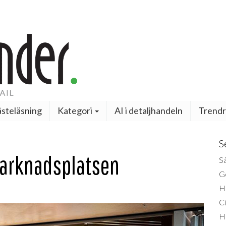
steläsning
Kategori
AI i detaljhandeln
Trendr
S
Marknadsplatsen
Så
Ge
H
Ci
H