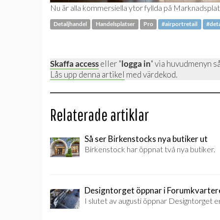
Nu är alla kommersiella ytor fyllda på Marknadsplat
Detaljhandel
Handelsplatser
Pro
#airportretail
#deta
Skaffa access
eller "
logga in
" via huvudmenyn så
Lås upp denna artikel
med värdekod.
Relaterade artiklar
Så ser Birkenstocks nya butiker ut
Birkenstock har öppnat två nya butiker.
Designtorget öppnar i Forumkvarter
I slutet av augusti öppnar Designtorget e