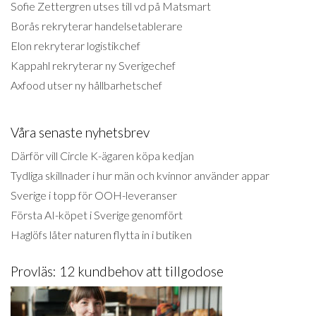
Sofie Zettergren utses till vd på Matsmart
Borås rekryterar handelsetablerare
Elon rekryterar logistikchef
Kappahl rekryterar ny Sverigechef
Axfood utser ny hållbarhetschef
Våra senaste nyhetsbrev
Därför vill Circle K-ägaren köpa kedjan
Tydliga skillnader i hur män och kvinnor använder appar
Sverige i topp för OOH-leveranser
Första AI-köpet i Sverige genomfört
Haglöfs låter naturen flytta in i butiken
Provläs: 12 kundbehov att tillgodose