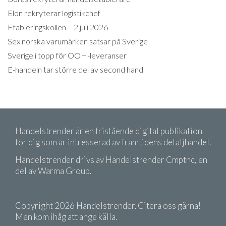
Elon rekryterar logistikchef
Etableringskollen – 2 juli 2026
Sex norska varumärken satsar på Sverige
Sverige i topp för OOH-leveranser
E-handeln tar större del av second hand
Handelstrender är en fristående digital publikation
för dig som är intresserad av framtidens detaljhandel.
Handelstrender drivs av Handelstrender Cmptnc, en
del av Warma Group.
Copyright 2026 Handelstrender. Citera oss gärna!
Men kom ihåg att ange källa.