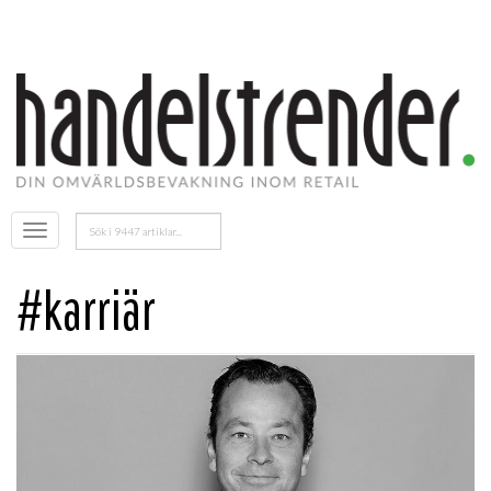
Sök
Öppna
efter:
menyn
#karriär