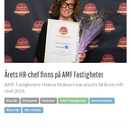
Årets HR-chef finns på AMF Fastigheter
AMF Fastigheters Helena Molinero har utsetts till Årets HR-
chef 2024.
Karriär
Personer
Nyheter
AMF Fastigheter
#utmärkelser
#karriär
#hr-chefer