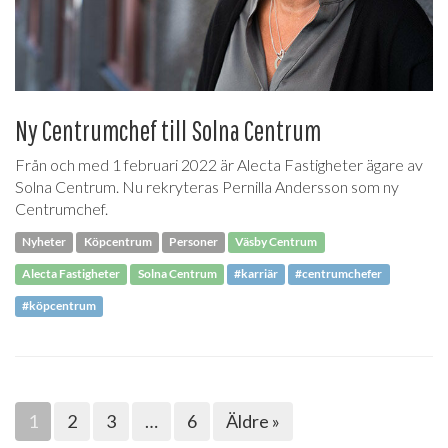
Ny Centrumchef till Solna Centrum
Från och med 1 februari 2022 är Alecta Fastigheter ägare av
Solna Centrum. Nu rekryteras Pernilla Andersson som ny
Centrumchef.
Nyheter
Köpcentrum
Personer
Väsby Centrum
Alecta Fastigheter
Solna Centrum
#karriär
#centrumchefer
#köpcentrum
1
2
3
…
6
Äldre »