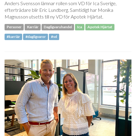
Anders Svensson lämnar rollen som VD för Ica Sverige,
efterträdare blir Eric Lundberg. Samtidigt har Monika
Magnusson utsetts till ny VD för Apotek Hjärtat.
Personer
Karriär
Dagligvaruhandel
Ica
Apotek Hjärtat
#karriär
#dagligvaror
#vd