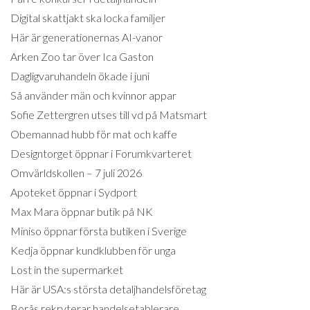
Digital skattjakt ska locka familjer
Här är generationernas AI-vanor
Arken Zoo tar över Ica Gaston
Dagligvaruhandeln ökade i juni
Så använder män och kvinnor appar
Sofie Zettergren utses till vd på Matsmart
Obemannad hubb för mat och kaffe
Designtorget öppnar i Forumkvarteret
Omvärldskollen – 7 juli 2026
Apoteket öppnar i Sydport
Max Mara öppnar butik på NK
Miniso öppnar första butiken i Sverige
Kedja öppnar kundklubben för unga
Lost in the supermarket
Här är USA:s största detaljhandelsföretag
Borås rekryterar handelsetablerare