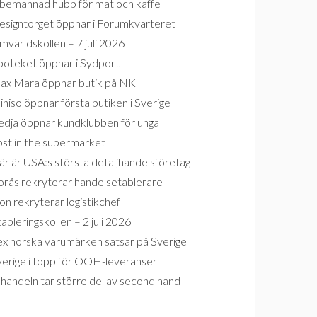
bemannad hubb för mat och kaffe
esigntorget öppnar i Forumkvarteret
världskollen – 7 juli 2026
poteket öppnar i Sydport
ax Mara öppnar butik på NK
niso öppnar första butiken i Sverige
edja öppnar kundklubben för unga
ost in the supermarket
r är USA:s största detaljhandelsföretag
orås rekryterar handelsetablerare
on rekryterar logistikchef
ableringskollen – 2 juli 2026
ex norska varumärken satsar på Sverige
verige i topp för OOH-leveranser
handeln tar större del av second hand