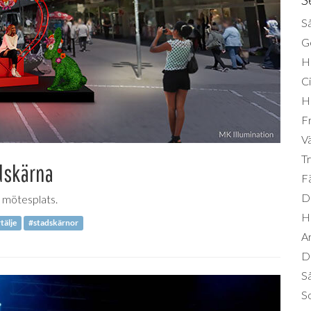
Så
Ge
H
Ci
H
Fr
Vä
Tr
adskärna
Fä
Di
e mötesplats.
H
tälje
#stadskärnor
A
Da
S
So