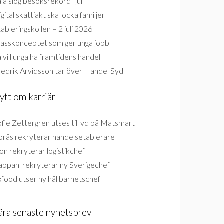
la slog besöksrekord i juli
gital skattjakt ska locka familjer
ableringskollen – 2 juli 2026
lasskonceptet som ger unga jobb
 vill unga ha framtidens handel
redrik Arvidsson tar över Handel Syd
ytt om karriär
fie Zettergren utses till vd på Matsmart
orås rekryterar handelsetablerare
on rekryterar logistikchef
appahl rekryterar ny Sverigechef
food utser ny hållbarhetschef
åra senaste nyhetsbrev