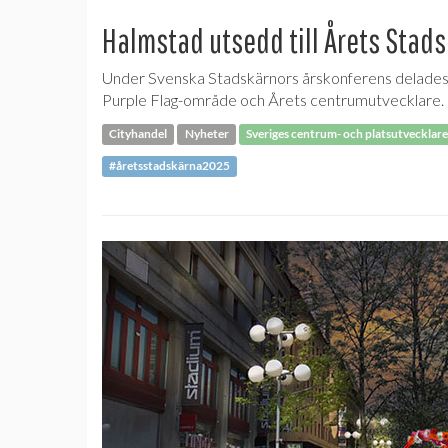
Halmstad utsedd till Årets Stad
Under Svenska Stadskärnors årskonferens delades p
Purple Flag-område och Årets centrumutvecklare.
Cityhandel
Nyheter
Sveriges centrum- och platsutvecklare
#åretsstadskärna2025