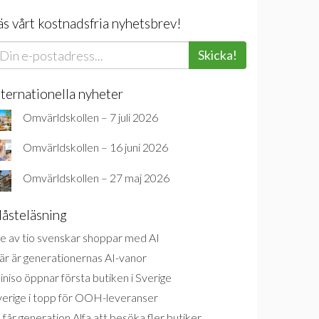
äs vårt kostnadsfria nyhetsbrev!
Skicka!
nternationella nyheter
Omvärldskollen – 7 juli 2026
Omvärldskollen – 16 juni 2026
Omvärldskollen – 27 maj 2026
åsteläsning
e av tio svenskar shoppar med AI
är är generationernas AI-vanor
niso öppnar första butiken i Sverige
verige i topp för OOH-leveranser
 får generation Alfa att besöka fler butiker