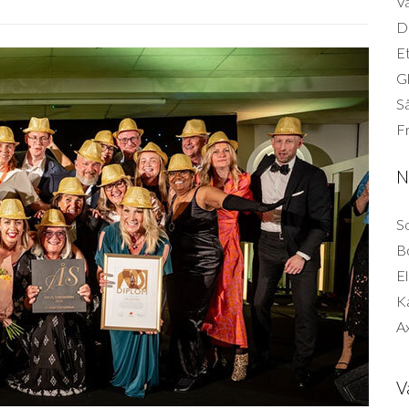
Vä
Di
Et
G
Så
F
N
So
B
El
K
Ax
V