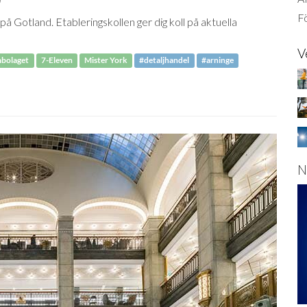
Fö
å Gotland. Etableringskollen ger dig koll på aktuella
V
mbolaget
7-Eleven
Mister York
#detaljhandel
#arninge
N