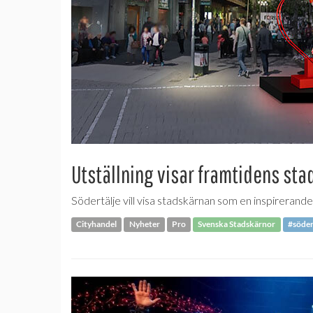
Utställning visar framtidens st
Södertälje vill visa stadskärnan som en inspirerand
Cityhandel
Nyheter
Pro
Svenska Stadskärnor
#söder