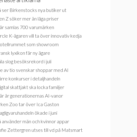
 ser Birkenstocks nya butiker ut
n Z söker mer än låga priser
är samlas 700 varumärken
rcle K-ägaren vill ta över innovativ kedja
otellrummet som showroom
ansk lyxikon får ny ägare
la slog besöksrekord i juli
e av tio svenskar shoppar med AI
rre konkurser i detaljhandeln
gital skattjakt ska locka familjer
är är generationernas AI-vanor
rken Zoo tar över Ica Gaston
gligvaruhandeln ökade i juni
å använder män och kvinnor appar
fie Zettergren utses till vd på Matsmart