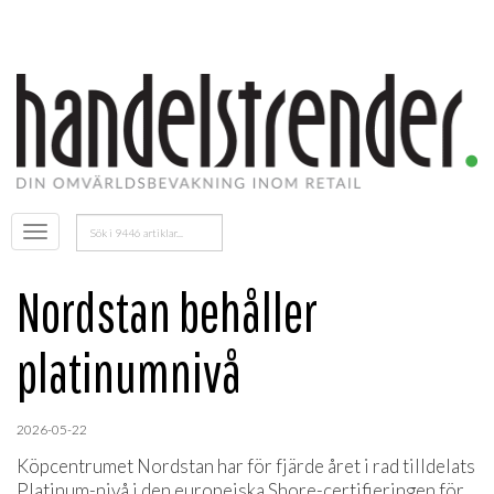
Sök
Öppna
efter:
menyn
Nordstan behåller
platinumnivå
2026-05-22
Köpcentrumet Nordstan har för fjärde året i rad tilldelats
Platinum-nivå i den europeiska Shore-certifieringen för