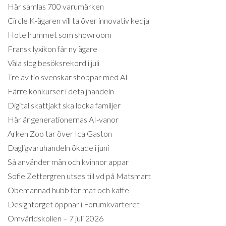
Här samlas 700 varumärken
Circle K-ägaren vill ta över innovativ kedja
Hotellrummet som showroom
Fransk lyxikon får ny ägare
Väla slog besöksrekord i juli
Tre av tio svenskar shoppar med AI
Färre konkurser i detaljhandeln
Digital skattjakt ska locka familjer
Här är generationernas AI-vanor
Arken Zoo tar över Ica Gaston
Dagligvaruhandeln ökade i juni
Så använder män och kvinnor appar
Sofie Zettergren utses till vd på Matsmart
Obemannad hubb för mat och kaffe
Designtorget öppnar i Forumkvarteret
Omvärldskollen – 7 juli 2026