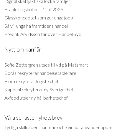
Digital skattjakt ska locka familjer
Etableringskollen – 2 juli 2026
Glasskonceptet som ger unga jobb
Så vill unga ha framtidens handel
Fredrik Arvidsson tar över Handel Syd
Nytt om karriär
Sofie Zettergren utses till vd på Matsmart
Borås rekryterar handelsetablerare
Elon rekryterar logistikchef
Kappahl rekryterar ny Sverigechef
Axfood utser ny hållbarhetschef
Våra senaste nyhetsbrev
Tydliga skillnader i hur män och kvinnor använder appar