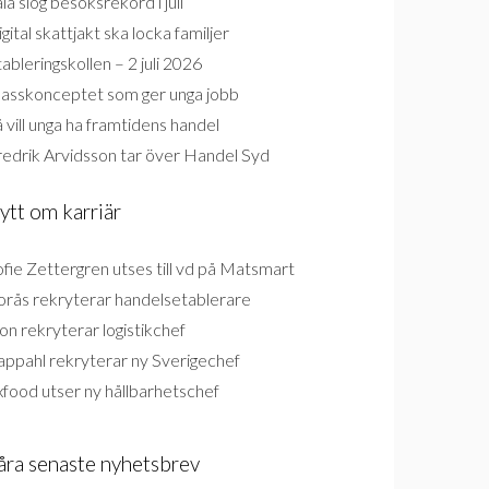
la slog besöksrekord i juli
gital skattjakt ska locka familjer
ableringskollen – 2 juli 2026
lasskonceptet som ger unga jobb
 vill unga ha framtidens handel
redrik Arvidsson tar över Handel Syd
ytt om karriär
fie Zettergren utses till vd på Matsmart
orås rekryterar handelsetablerare
on rekryterar logistikchef
appahl rekryterar ny Sverigechef
food utser ny hållbarhetschef
åra senaste nyhetsbrev