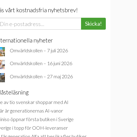
äs vårt kostnadsfria nyhetsbrev!
Skicka!
nternationella nyheter
Omvärldskollen – 7 juli 2026
Omvärldskollen – 16 juni 2026
Omvärldskollen – 27 maj 2026
åsteläsning
e av tio svenskar shoppar med AI
är är generationernas AI-vanor
niso öppnar första butiken i Sverige
verige i topp för OOH-leveranser
 får generation Alfa att besöka fler butiker