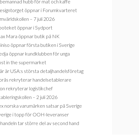
bemannad hubb för mat och kaffe
esigntorget öppnar i Forumkvarteret
världskollen – 7 juli 2026
poteket öppnar i Sydport
ax Mara öppnar butik på NK
niso öppnar första butiken i Sverige
edja öppnar kundklubben för unga
ost in the supermarket
r är USA:s största detaljhandelsföretag
orås rekryterar handelsetablerare
on rekryterar logistikchef
ableringskollen – 2 juli 2026
ex norska varumärken satsar på Sverige
verige i topp för OOH-leveranser
handeln tar större del av second hand