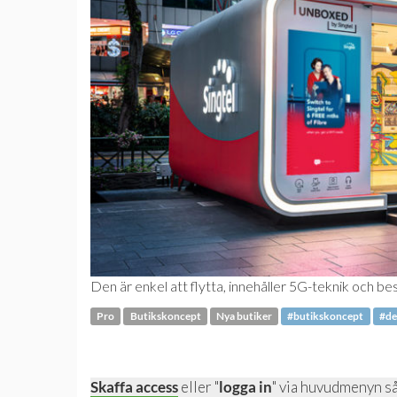
Den är enkel att flytta, innehåller 5G-teknik och b
Pro
Butikskoncept
Nya butiker
#butikskoncept
#de
Skaffa access
eller "
logga in
" via huvudmenyn så