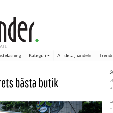
steläsning
Kategori
AI i detaljhandeln
Trendr
S
rets bästa butik
Så
Ge
H
Ci
H