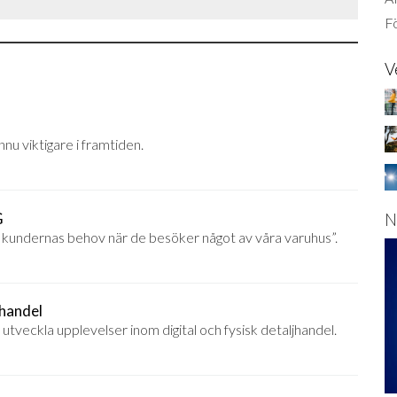
Fö
V
nu viktigare i framtiden.
N
G
ta kundernas behov när de besöker något av våra varuhus”.
jhandel
utveckla upplevelser inom digital och fysisk detaljhandel.