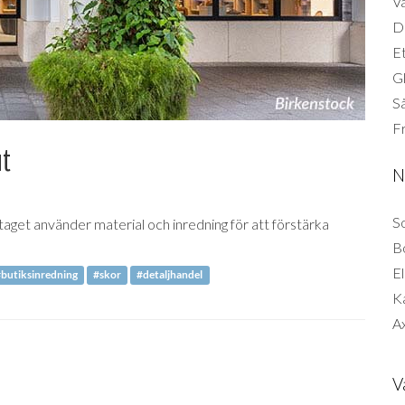
Vä
Di
Et
G
Så
F
ut
N
So
taget använder material och inredning för att förstärka
B
El
butiksinredning
#skor
#detaljhandel
K
Ax
V