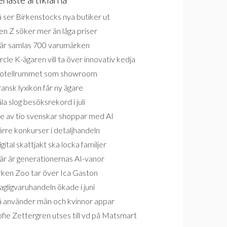
 ser Birkenstocks nya butiker ut
n Z söker mer än låga priser
är samlas 700 varumärken
rcle K-ägaren vill ta över innovativ kedja
otellrummet som showroom
ansk lyxikon får ny ägare
la slog besöksrekord i juli
e av tio svenskar shoppar med AI
rre konkurser i detaljhandeln
gital skattjakt ska locka familjer
är är generationernas AI-vanor
rken Zoo tar över Ica Gaston
gligvaruhandeln ökade i juni
å använder män och kvinnor appar
fie Zettergren utses till vd på Matsmart