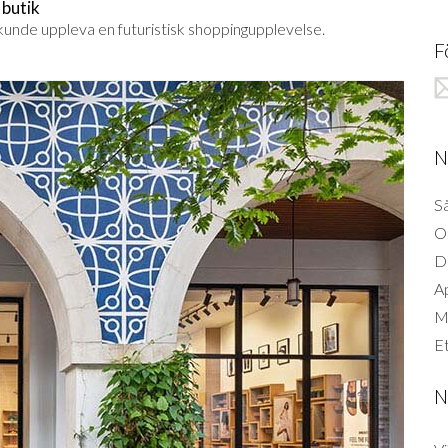
 butik
kunde uppleva en futuristisk shoppingupplevelse.
F
N
Så
O
D
A
Mi
Et
N