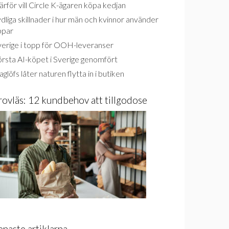
rför vill Circle K-ägaren köpa kedjan
dliga skillnader i hur män och kvinnor använder
ppar
verige i topp för OOH-leveranser
rsta AI-köpet i Sverige genomfört
glöfs låter naturen flytta in i butiken
rovläs: 12 kundbehov att tillgodose
enaste artiklarna