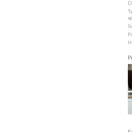
Dä
Ty
a
S
Fö
Ha
P
S