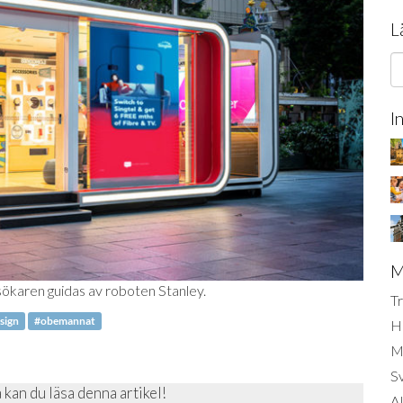
L
I
M
esökaren guidas av roboten Stanley.
Tr
sign
#obemannat
H
Mi
S
 kan du läsa denna artikel!
AI