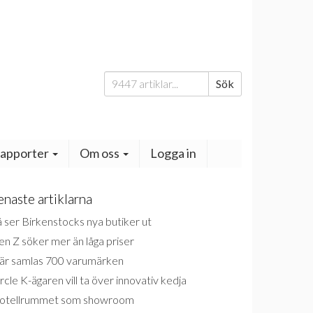
Sök
Sök
efter:
apporter
Om oss
Logga in
enaste artiklarna
 ser Birkenstocks nya butiker ut
n Z söker mer än låga priser
är samlas 700 varumärken
rcle K-ägaren vill ta över innovativ kedja
otellrummet som showroom