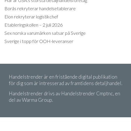
Här är USA:s största detaljhandelsföretag
Borås rekryterar handelsetablerare
Elon rekryterar logistikchef
Etableringskollen – 2 juli 2026
Sex norska varumärken satsar på Sverige
Sverige i topp för OOH-leveranser
Handelstrender är en fristående digital publikation
för dig som är intresserad av framtidens detaljhandel.
Handelstrender drivs av Handelstrender Cmptnc, en
del av Warma Group.
Copyright 2026 Handelstrender. Citera oss gärna!
Men kom ihåg att ange källa.