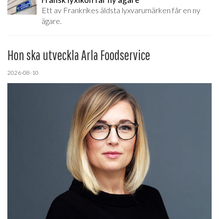
Ett av Frankrikes äldsta lyxvarumärken får en ny
ägare.
Hon ska utveckla Arla Foodservice
2026-08-10