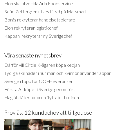
Hon ska utveckla Arla Foodservice
Sofie Zettergren utses till vd på Matsmart
Borås rekryterar handelsetablerare
Elon rekryterar logistikchef
Kappahl rekryterar ny Sverigechef
Våra senaste nyhetsbrev
Därför vill Circle K-ägaren köpa kedjan
Tydliga skillnader i hur män och kvinnor använder appar
Sverige i topp för OOH-leveranser
Första AI-köpet i Sverige genomfört
Haglöfs låter naturen flytta in i butiken
Provläs: 12 kundbehov att tillgodose