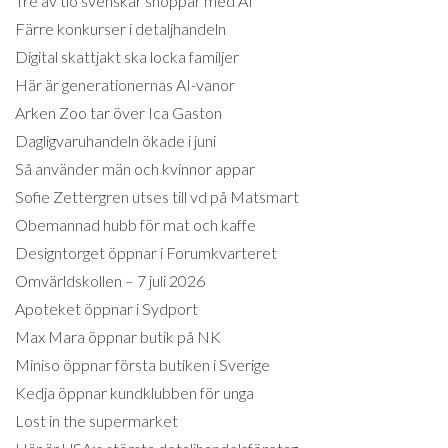
Tre av tio svenskar shoppar med AI
Färre konkurser i detaljhandeln
Digital skattjakt ska locka familjer
Här är generationernas AI-vanor
Arken Zoo tar över Ica Gaston
Dagligvaruhandeln ökade i juni
Så använder män och kvinnor appar
Sofie Zettergren utses till vd på Matsmart
Obemannad hubb för mat och kaffe
Designtorget öppnar i Forumkvarteret
Omvärldskollen – 7 juli 2026
Apoteket öppnar i Sydport
Max Mara öppnar butik på NK
Miniso öppnar första butiken i Sverige
Kedja öppnar kundklubben för unga
Lost in the supermarket