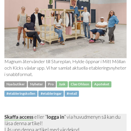
Magnum återvänder till Stureplan, Hylde öppnar i Mitt Möllan
och Kicks växlar upp. Vi har samlat aktuella etableringsnyheter
i snabbformat.
Nya butiker
Nyheter
Pro
Jysk
Clas Ohlson
Apoteket
#etableringskollen
#etableringar
#retail
Skaffa access
eller "
logga in
" via huvudmenyn så kan du
läsa denna artikel!
Lås upp denna artikel
med värdekod.