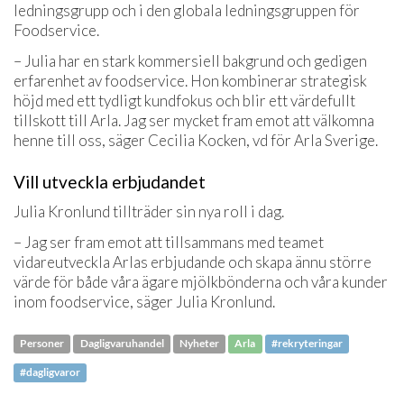
ledningsgrupp och i den globala ledningsgruppen för
Foodservice.
– Julia har en stark kommersiell bakgrund och gedigen
erfarenhet av foodservice. Hon kombinerar strategisk
höjd med ett tydligt kundfokus och blir ett värdefullt
tillskott till Arla. Jag ser mycket fram emot att välkomna
henne till oss, säger Cecilia Kocken, vd för Arla Sverige.
Vill utveckla erbjudandet
Julia Kronlund tillträder sin nya roll i dag.
– Jag ser fram emot att tillsammans med teamet
vidareutveckla Arlas erbjudande och skapa ännu större
värde för både våra ägare mjölkbönderna och våra kunder
inom foodservice, säger Julia Kronlund.
Personer
Dagligvaruhandel
Nyheter
Arla
#rekryteringar
#dagligvaror