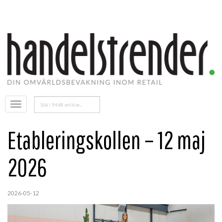
Sök
Öppna
efter:
menyn
Etableringskollen – 12 maj
2026
2026-05-12