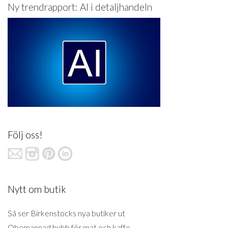
Ny trendrapport: AI i detaljhandeln
Följ oss!
Nytt om butik
Så ser Birkenstocks nya butiker ut
Obemannad hubb för mat och kaffe