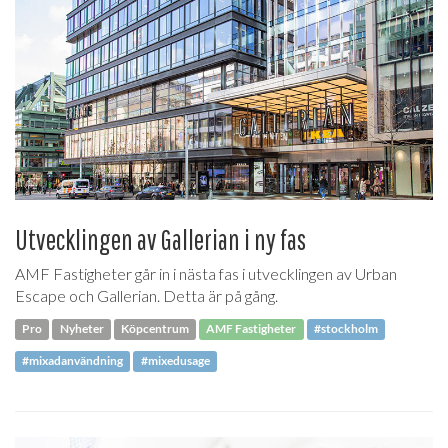
Utvecklingen av Gallerian i ny fas
AMF Fastigheter går in i nästa fas i utvecklingen av Urban
Escape och Gallerian. Detta är på gång.
Pro
Nyheter
Köpcentrum
AMF Fastigheter
#stockholm
#mixadanvändning
#mixedusage