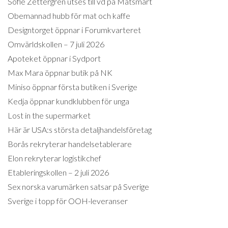
Sofie Zettergren utses till vd på Matsmart
Obemannad hubb för mat och kaffe
Designtorget öppnar i Forumkvarteret
Omvärldskollen – 7 juli 2026
Apoteket öppnar i Sydport
Max Mara öppnar butik på NK
Miniso öppnar första butiken i Sverige
Kedja öppnar kundklubben för unga
Lost in the supermarket
Här är USA:s största detaljhandelsföretag
Borås rekryterar handelsetablerare
Elon rekryterar logistikchef
Etableringskollen – 2 juli 2026
Sex norska varumärken satsar på Sverige
Sverige i topp för OOH-leveranser