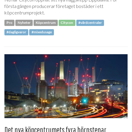
första gången producerar företaget bostäder i ett
köpcentrumprojekt.
Pro
Nyheter
Köpcentrum
Citycon
#vårdcentraler
#dagligvaror
#mixedusage
Det nya köpcentrumets fyra hörnstenar