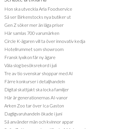
Hon ska utveckla Arla Foodservice
Så ser Birkenstocks nya butiker ut
Gen Z söker mer än låga priser
Här samlas 700 varumärken
Circle K-ägaren vill ta över innovativ kedja
Hotellrummet som showroom
Fransk lyxikon får ny ägare
Väla slog besöksrekord i juli
Tre av tio svenskar shoppar med AI
Färre konkurser i detaljhandeln
Digital skattjakt ska locka familjer
Här är generationernas AI-vanor
Arken Zoo tar över Ica Gaston
Dagligvaruhandeln ökade i juni
Så använder män och kvinnor appar