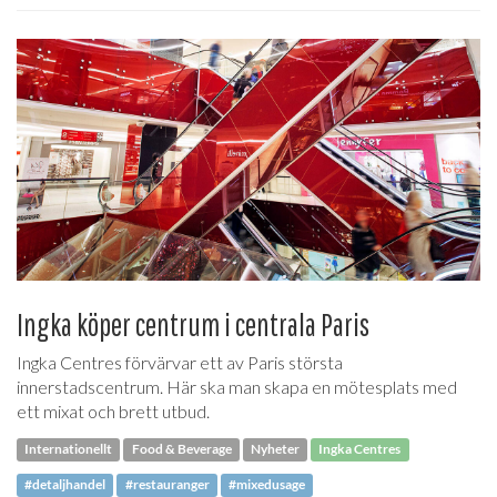
Ingka köper centrum i centrala Paris
Ingka Centres förvärvar ett av Paris största
innerstadscentrum. Här ska man skapa en mötesplats med
ett mixat och brett utbud.
Internationellt
Food & Beverage
Nyheter
Ingka Centres
#detaljhandel
#restauranger
#mixedusage