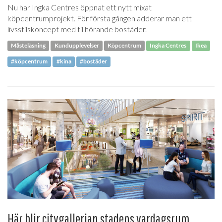
Nu har Ingka Centres öppnat ett nytt mixat
köpcentrumprojekt. För första gången adderar man ett
livsstilskoncept med tillhörande bostäder.
Måsteläsning
Kundupplevelser
Köpcentrum
Ingka Centres
Ikea
#köpcentrum
#kina
#bostäder
Här blir citygallerian stadens vardagsrum