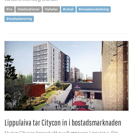
Pro
Destinationer
Nyheter
#retail
#mixadanvändning
#stadsplanering
Lippulaiva tar Citycon in i bostadsmarknaden
Nu har Citycon öppnat sitt nya flaggskepp Lippulaiva. För