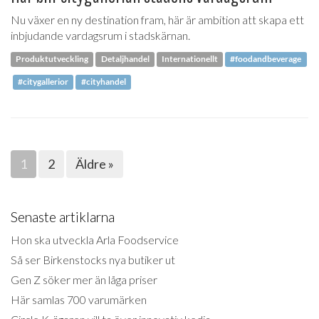
Nu växer en ny destination fram, här är ambition att skapa ett
inbjudande vardagsrum i stadskärnan.
Produktutveckling
Detaljhandel
Internationellt
#foodandbeverage
#citygallerior
#cityhandel
1
2
Äldre »
Senaste artiklarna
Hon ska utveckla Arla Foodservice
Så ser Birkenstocks nya butiker ut
Gen Z söker mer än låga priser
Här samlas 700 varumärken