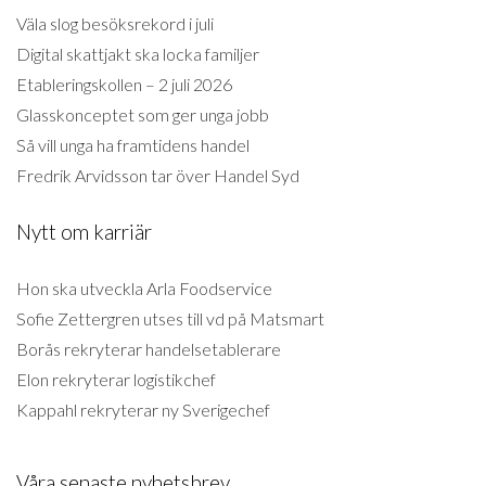
Väla slog besöksrekord i juli
Digital skattjakt ska locka familjer
Etableringskollen – 2 juli 2026
Glasskonceptet som ger unga jobb
Så vill unga ha framtidens handel
Fredrik Arvidsson tar över Handel Syd
Nytt om karriär
Hon ska utveckla Arla Foodservice
Sofie Zettergren utses till vd på Matsmart
Borås rekryterar handelsetablerare
Elon rekryterar logistikchef
Kappahl rekryterar ny Sverigechef
Våra senaste nyhetsbrev