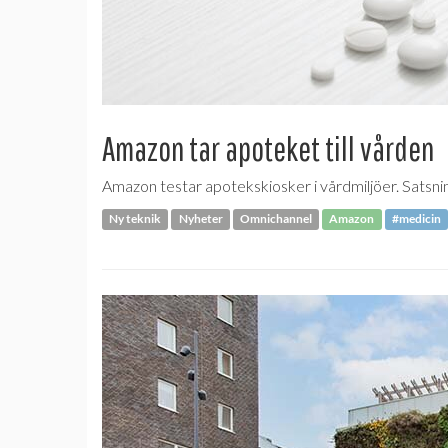
Amazon tar apoteket till vården
Amazon testar apotekskiosker i vårdmiljöer. Satsninge
Ny teknik
Nyheter
Omnichannel
Amazon
#medicin