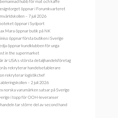
bemannad hubb för mat och kaffe
esigntorget öppnar i Forumkvarteret
världskollen – 7 juli 2026
poteket öppnar i Sydport
ax Mara öppnar butik på NK
niso öppnar första butiken i Sverige
edja öppnar kundklubben för unga
ost in the supermarket
r är USA:s största detaljhandelsföretag
orås rekryterar handelsetablerare
on rekryterar logistikchef
ableringskollen – 2 juli 2026
ex norska varumärken satsar på Sverige
verige i topp för OOH-leveranser
handeln tar större del av second hand