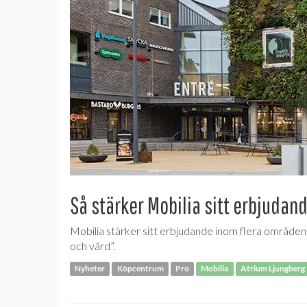
Så stärker Mobilia sitt erbjudan
Mobilia stärker sitt erbjudande inom flera områden.
och vård”.
Nyheter
Köpcentrum
Pro
Mobilia
Atrium Ljungberg