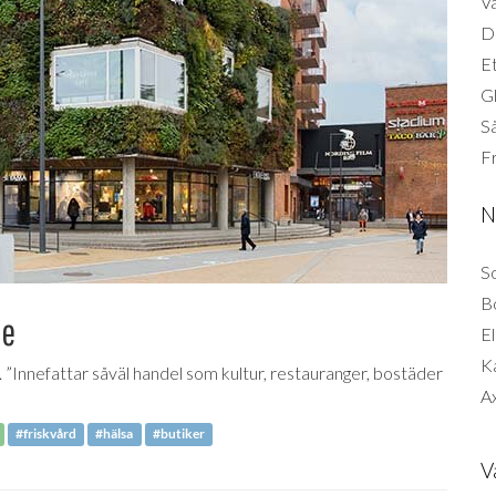
Vä
Di
Et
G
Så
F
N
So
B
de
El
K
 ”Innefattar såväl handel som kultur, restauranger, bostäder
Ax
#friskvård
#hälsa
#butiker
V