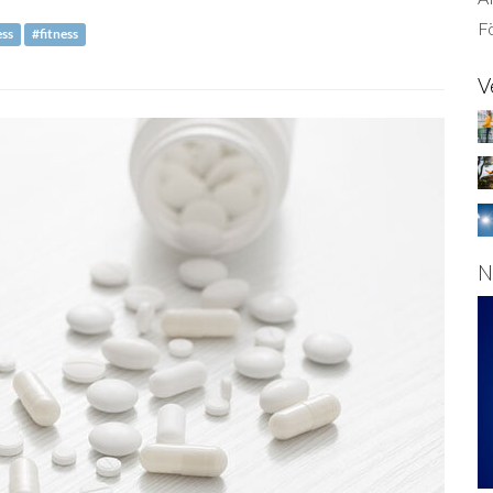
Fö
ess
#fitness
V
N