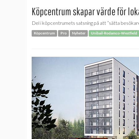
Köpcentrum skapar värde för lok
Del i köpcentrumets satsning på att ”sätta besökaren 
Köpcentrum
Pro
Nyheter
Unibail-Rodamco-Westfield