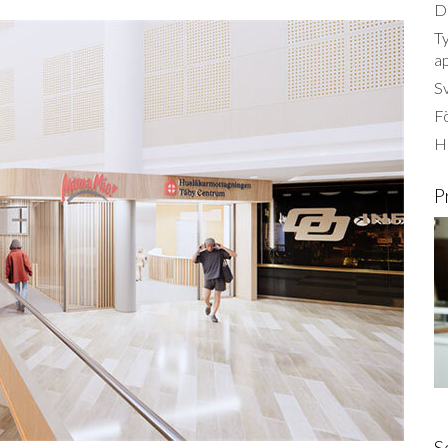
Dä
Ty
a
S
Fö
Ha
P
S