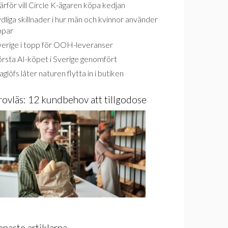
rför vill Circle K-ägaren köpa kedjan
dliga skillnader i hur män och kvinnor använder
ppar
verige i topp för OOH-leveranser
rsta AI-köpet i Sverige genomfört
glöfs låter naturen flytta in i butiken
rovläs: 12 kundbehov att tillgodose
enaste artiklarna