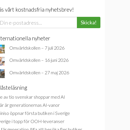
äs vårt kostnadsfria nyhetsbrev!
Skicka!
nternationella nyheter
Omvärldskollen – 7 juli 2026
Omvärldskollen – 16 juni 2026
Omvärldskollen – 27 maj 2026
åsteläsning
e av tio svenskar shoppar med AI
är är generationernas AI-vanor
niso öppnar första butiken i Sverige
verige i topp för OOH-leveranser
 får generation Alfa att besöka fler butiker