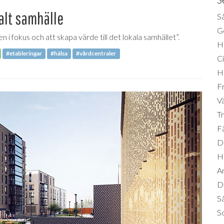
alt samhälle
Så
Ge
i fokus och att skapa värde till det lokala samhället”.
H
#etableringar
#hälsa
#vårdcentraler
Ci
H
Fr
Vä
Tr
Fä
Di
H
A
Da
S
So