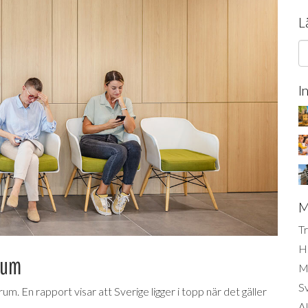
L
I
M
Tr
H
rum
Mi
S
m. En rapport visar att Sverige ligger i topp när det gäller
AI