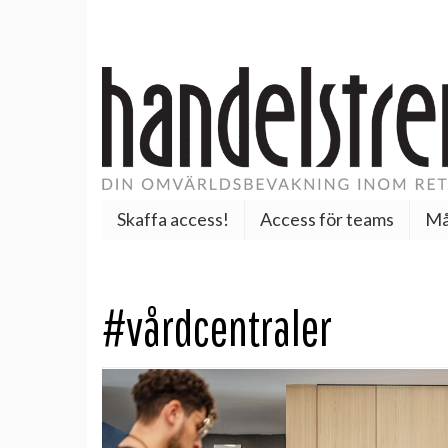
Skaffa access!
Access för teams
Må
#vårdcentraler