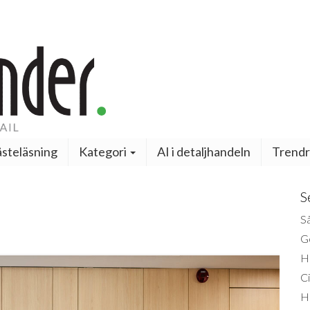
steläsning
Kategori
AI i detaljhandeln
Trendr
S
Så
Ge
H
Ci
H