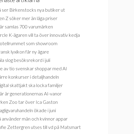
 ser Birkenstocks nya butiker ut
n Z söker mer än låga priser
är samlas 700 varumärken
rcle K-ägaren vill ta över innovativ kedja
otellrummet som showroom
ansk lyxikon får ny ägare
la slog besöksrekord i juli
e av tio svenskar shoppar med AI
rre konkurser i detaljhandeln
gital skattjakt ska locka familjer
är är generationernas AI-vanor
rken Zoo tar över Ica Gaston
gligvaruhandeln ökade i juni
å använder män och kvinnor appar
fie Zettergren utses till vd på Matsmart