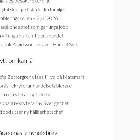
la slog besöksrekord i juli
gital skattjakt ska locka familjer
ableringskollen – 2 juli 2026
lasskonceptet som ger unga jobb
 vill unga ha framtidens handel
redrik Arvidsson tar över Handel Syd
ytt om karriär
fie Zettergren utses till vd på Matsmart
orås rekryterar handelsetablerare
on rekryterar logistikchef
appahl rekryterar ny Sverigechef
food utser ny hållbarhetschef
åra senaste nyhetsbrev