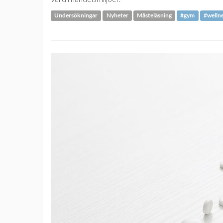
Undersökningar
Nyheter
Måsteläsning
#gym
#welln