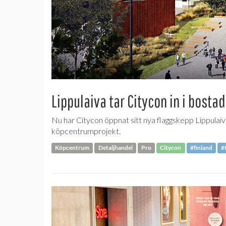
Lippulaiva tar Citycon in i bos
Nu har Citycon öppnat sitt nya flaggskepp Lippulaiv
köpcentrumprojekt.
Köpcentrum
Detaljhandel
Pro
Citycon
#finland
#