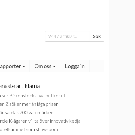
Sök
Sök
efter:
apporter
Om oss
Logga in
enaste artiklarna
 ser Birkenstocks nya butiker ut
n Z söker mer än låga priser
är samlas 700 varumärken
rcle K-ägaren vill ta över innovativ kedja
otellrummet som showroom