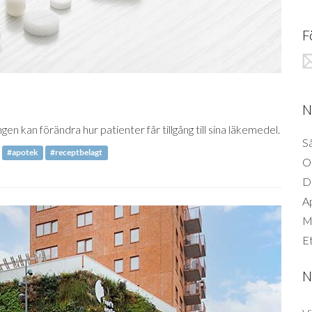
F
N
n kan förändra hur patienter får tillgång till sina läkemedel.
Så
#apotek
#receptbelagt
O
D
A
Mi
Et
N