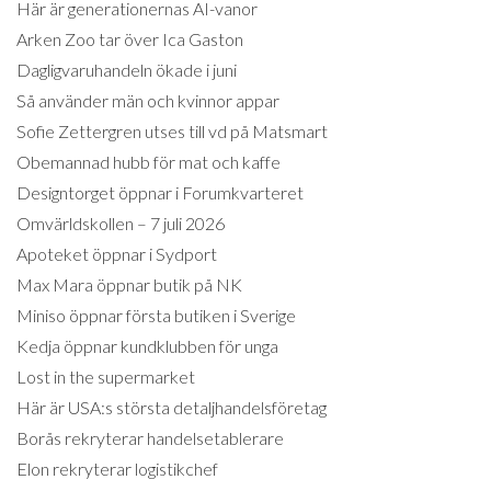
Här är generationernas AI-vanor
Arken Zoo tar över Ica Gaston
Dagligvaruhandeln ökade i juni
Så använder män och kvinnor appar
Sofie Zettergren utses till vd på Matsmart
Obemannad hubb för mat och kaffe
Designtorget öppnar i Forumkvarteret
Omvärldskollen – 7 juli 2026
Apoteket öppnar i Sydport
Max Mara öppnar butik på NK
Miniso öppnar första butiken i Sverige
Kedja öppnar kundklubben för unga
Lost in the supermarket
Här är USA:s största detaljhandelsföretag
Borås rekryterar handelsetablerare
Elon rekryterar logistikchef