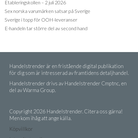
Etableringskollen – 2 juli 2026
Sex norska varumärken satsar på Sverige
Sverige i topp för OOH-leveranser
E-handeln tar större del av second hand
Handelstrender är en fristående digital publikation
för dig som är intresserad av framtidens detaljhandel.
Handelstrender drivs av Handelstrender Cmptnc, en
del av Warma Group.
Copyright 2026 Handelstrender. Citera oss gärna!
Men kom ihåg att ange källa.
Köpvillkor