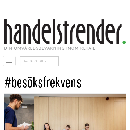
Sök
Öppna
efter:
menyn
#besöksfrekvens