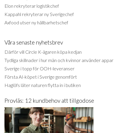
Elon rekryterar logistikchef
Kappahl rekryterar ny Sverigechef
Axfood utser ny hållbarhetschef
Våra senaste nyhetsbrev
Därför vill Circle K-ägaren köpa kedjan
Tydliga skillnader i hur män och kvinnor använder appar
Sverige i topp för OOH-leveranser
Första AI-köpet i Sverige genomfört
Haglöfs låter naturen flytta in i butiken
Provläs: 12 kundbehov att tillgodose