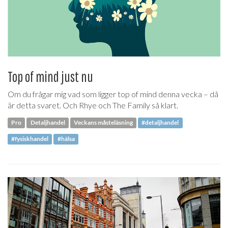
Top of mind just nu
Om du frågar mig vad som ligger top of mind denna vecka – då
är detta svaret. Och Rhye och The Family så klart.
Pro
Detaljhandel
Veckans måsteläsning
#detaljhandel
#fysiskhandel
#hälsa