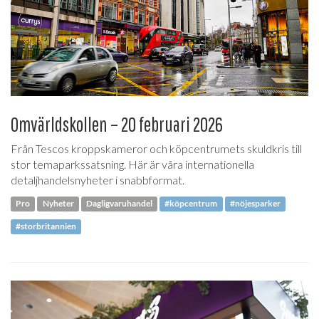
Omvärldskollen – 20 februari 2026
Från Tescos kroppskameror och köpcentrumets skuldkris till
stor temaparkssatsning. Här är våra internationella
detaljhandelsnyheter i snabbformat.
Pro
Nyheter
Dagligvaruhandel
#köpcentrum
#nöjesparker
#storbritannien