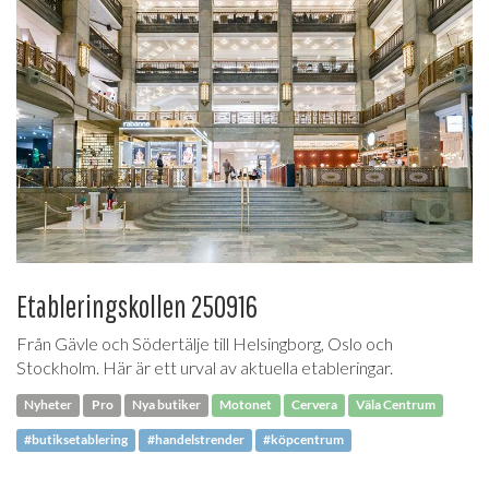
Etableringskollen 250916
Från Gävle och Södertälje till Helsingborg, Oslo och
Stockholm. Här är ett urval av aktuella etableringar.
Nyheter
Pro
Nya butiker
Motonet
Cervera
Väla Centrum
#butiksetablering
#handelstrender
#köpcentrum