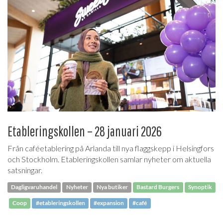
Etableringskollen – 28 januari 2026
Från caféetablering på Arlanda till nya flaggskepp i Helsingfors
och Stockholm. Etableringskollen samlar nyheter om aktuella
satsningar.
Dagligvaruhandel
Nyheter
Nya butiker
Bastard Burgers
Synoptik
Coop
#etableringskollen
#expansion
#café