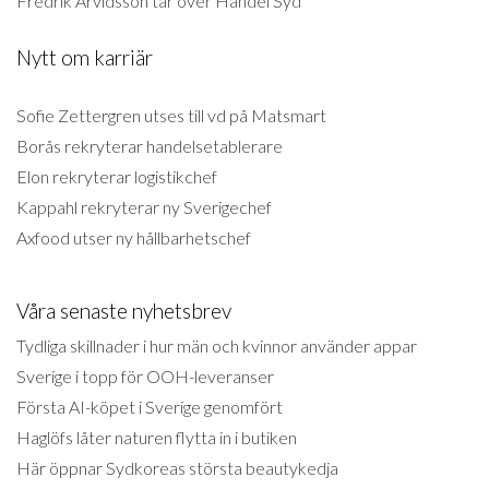
Fredrik Arvidsson tar över Handel Syd
Nytt om karriär
Sofie Zettergren utses till vd på Matsmart
Borås rekryterar handelsetablerare
Elon rekryterar logistikchef
Kappahl rekryterar ny Sverigechef
Axfood utser ny hållbarhetschef
Våra senaste nyhetsbrev
Tydliga skillnader i hur män och kvinnor använder appar
Sverige i topp för OOH-leveranser
Första AI-köpet i Sverige genomfört
Haglöfs låter naturen flytta in i butiken
Här öppnar Sydkoreas största beautykedja