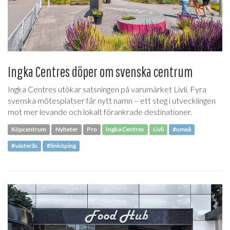
Ingka Centres döper om svenska centrum
Ingka Centres utökar satsningen på varumärket Livli. Fyra
svenska mötesplatser får nytt namn – ett steg i utvecklingen
mot mer levande och lokalt förankrade destinationer.
Köpcentrum
Nyheter
Pro
Ingka Centres
Livli
#umeå
#västerås
#linköping