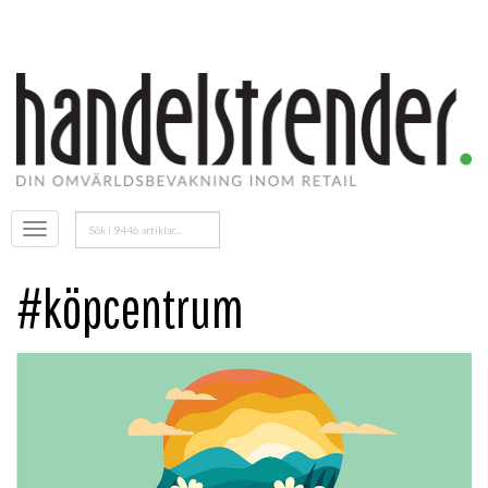
Sök
Öppna
efter:
menyn
#köpcentrum