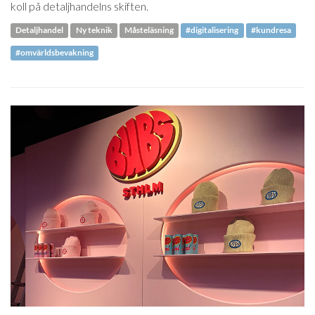
koll på detaljhandelns skiften.
Detaljhandel
Ny teknik
Måsteläsning
#digitalisering
#kundresa
#omvärldsbevakning