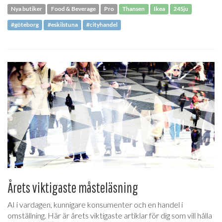
Nya butiker
Food & Beverage
Pro
Thansen
Ikea
24Sju
#göteborg
#eskilstuna
#cityhandel
Årets viktigaste måsteläsning
AI i vardagen, kunnigare konsumenter och en handel i
omställning. Här är årets viktigaste artiklar för dig som vill hålla