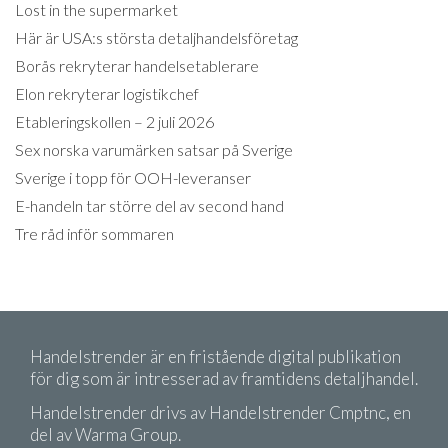
Lost in the supermarket
Här är USA:s största detaljhandelsföretag
Borås rekryterar handelsetablerare
Elon rekryterar logistikchef
Etableringskollen – 2 juli 2026
Sex norska varumärken satsar på Sverige
Sverige i topp för OOH-leveranser
E-handeln tar större del av second hand
Tre råd inför sommaren
Handelstrender är en fristående digital publikation
för dig som är intresserad av framtidens detaljhandel.
Handelstrender drivs av Handelstrender Cmptnc, en
del av Warma Group.