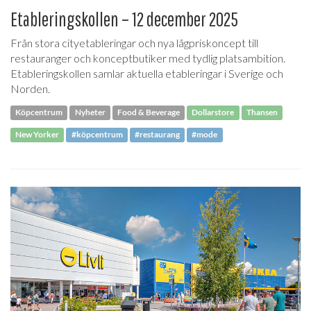
Etableringskollen – 12 december 2025
Från stora cityetableringar och nya lågpriskoncept till
restauranger och konceptbutiker med tydlig platsambition.
Etableringskollen samlar aktuella etableringar i Sverige och
Norden.
Köpcentrum
Nyheter
Food & Beverage
Dollarstore
Thansen
New Yorker
#köpcentrum
#restaurang
#mode