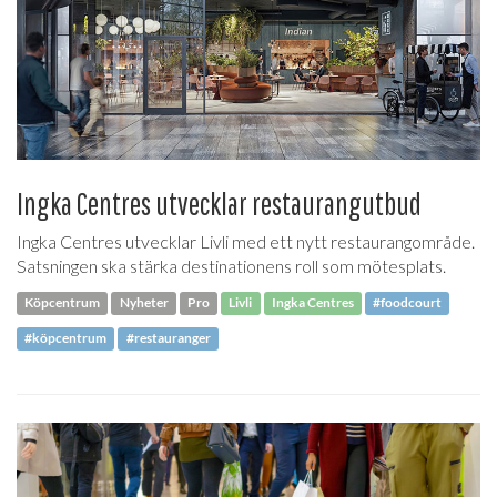
Ingka Centres utvecklar restaurangutbud
Ingka Centres utvecklar Livli med ett nytt restaurangområde.
Satsningen ska stärka destinationens roll som mötesplats.
Köpcentrum
Nyheter
Pro
Livli
Ingka Centres
#foodcourt
#köpcentrum
#restauranger