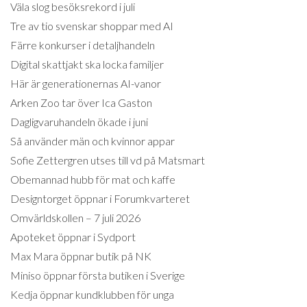
Väla slog besöksrekord i juli
Tre av tio svenskar shoppar med AI
Färre konkurser i detaljhandeln
Digital skattjakt ska locka familjer
Här är generationernas AI-vanor
Arken Zoo tar över Ica Gaston
Dagligvaruhandeln ökade i juni
Så använder män och kvinnor appar
Sofie Zettergren utses till vd på Matsmart
Obemannad hubb för mat och kaffe
Designtorget öppnar i Forumkvarteret
Omvärldskollen – 7 juli 2026
Apoteket öppnar i Sydport
Max Mara öppnar butik på NK
Miniso öppnar första butiken i Sverige
Kedja öppnar kundklubben för unga