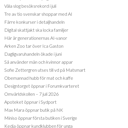
Väla slog besöksrekord i juli
Tre av tio svenskar shoppar med AI
Färre konkurser i detaljhandeln
Digital skattjakt ska locka familjer
Här är generationernas AI-vanor
Arken Zoo tar över Ica Gaston
Dagligvaruhandeln ökade i juni
Så använder män och kvinnor appar
Sofie Zettergren utses till vd på Matsmart
Obemannad hubb för mat och kaffe
Designtorget öppnar i Forumkvarteret
Omvärldskollen – 7 juli 2026
Apoteket öppnar i Sydport
Max Mara öppnar butik på NK
Miniso öppnar första butiken i Sverige
Kedja öppnar kundklubben för unga