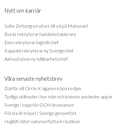
Nytt om karriär
Sofie Zettergren utses till vd på Matsmart
Borås rekryterar handelsetablerare
Elon rekryterar logistikchef
Kappahl rekryterar ny Sverigechef
Axfood utser ny hållbarhetschef
Våra senaste nyhetsbrev
Därför vill Circle K-ägaren köpa kedjan
Tydliga skillnader i hur män och kvinnor använder appar
Sverige i topp för OOH-leveranser
Första AI-köpet i Sverige genomfört
Haglöfs låter naturen flytta in i butiken