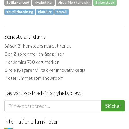
Butikskoncept
Nya butiker
Visual Merchandising
Birkenstock
#butiksinredning
#butiker
#retail
Senaste artiklarna
Så ser Birkenstocks nya butiker ut
Gen Z söker mer än låga priser
Här samlas 700 varumärken
Circle K-ägaren vill ta över innovativ kedja
Hotellrummet som showroom
Läs vårt kostnadsfria nyhetsbrev!
Skicka!
Internationella nyheter