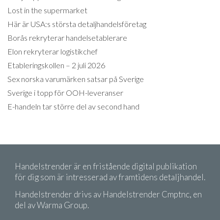
Lost in the supermarket
Här är USA:s största detaljhandelsföretag
Borås rekryterar handelsetablerare
Elon rekryterar logistikchef
Etableringskollen – 2 juli 2026
Sex norska varumärken satsar på Sverige
Sverige i topp för OOH-leveranser
E-handeln tar större del av second hand
Handelstrender är en fristående digital publikation
för dig som är intresserad av framtidens detaljhandel.
Handelstrender drivs av Handelstrender Cmptnc, en
del av Warma Group.