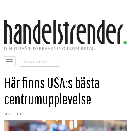
Sök
Öppna
efter:
menyn
Här finns USA:s bästa
centrumupplevelse
2023-08-03