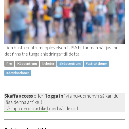
Den bästa centrumupplevelsen i USA hittar man här just nu –
det finns tre tunga anledningar till detta.
Pro
Köpcentrum
Nyheter
#köpcentrum
#attraktioner
#destinationer
Skaffa access
eller "
logga in
" via huvudmenyn så kan du
läsa denna artikel!
Lås upp denna artikel
med värdekod.