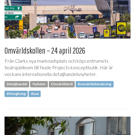
Omvärldskollen – 24 april 2026
Från Clarks nya marknadsplats och köpcentrumets
tioårsjubileum till Nude Projects konceptbutik. Här är
veckans internationella detaljhandelsnyheter.
Detaljhandel
Nyheter
Omvärldskoll
#omvärldsbevakning
#Hongkong
#usa