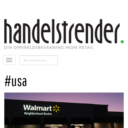
Sök
Öppna
efter:
menyn
#usa