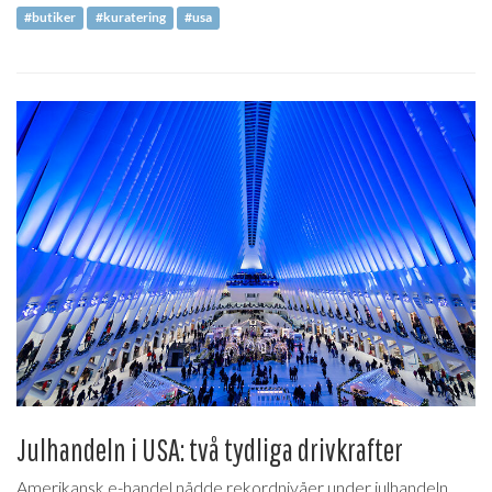
#butiker
#kuratering
#usa
Julhandeln i USA: två tydliga drivkrafter
Amerikansk e-handel nådde rekordnivåer under julhandeln.