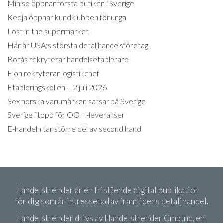
Miniso öppnar första butiken i Sverige
Kedja öppnar kundklubben för unga
Lost in the supermarket
Här är USA:s största detaljhandelsföretag
Borås rekryterar handelsetablerare
Elon rekryterar logistikchef
Etableringskollen – 2 juli 2026
Sex norska varumärken satsar på Sverige
Sverige i topp för OOH-leveranser
E-handeln tar större del av second hand
Handelstrender är en fristående digital publikation
för dig som är intresserad av framtidens detaljhandel.
Handelstrender drivs av Handelstrender Cmptnc, en