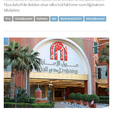
Nya data från Adobe visar vilka två faktorer som låg bakom
tillväxten.
Pro
Detaljhandel
Nyheter
#ai
#julhandel2025
#detaljhandel