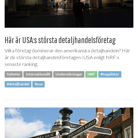
Här är USA:s största detaljhandelsföretag
Vilka företag dominerar den amerikanska detaljhandeln? Här
är de största detaljhandelsföretagen i USA enligt NRF:s
senaste ranking.
Nyheter
Internationellt
Undersökningar
NRF
#topplistor
#detaljhandel
#usa