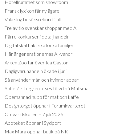
Hotellrummet som showroom
Fransk lyxikon får ny ägare
Väla slog besöksrekord i juli
Tre av tio svenskar shoppar med AI
Färre konkurser i detaljhandeln
Digital skattjakt ska locka familjer
Här är generationernas AI-vanor
Arken Zoo tar över Ica Gaston
Dagligvaruhandeln ökade i juni
Så använder män och kvinnor appar
Sofie Zettergren utses till vd på Matsmart
Obemannad hubb för mat och kaffe
Designtorget öppnar i Forumkvarteret
Omvärldskollen – 7 juli 2026
Apoteket öppnar i Sydport
Max Mara öppnar butik på NK