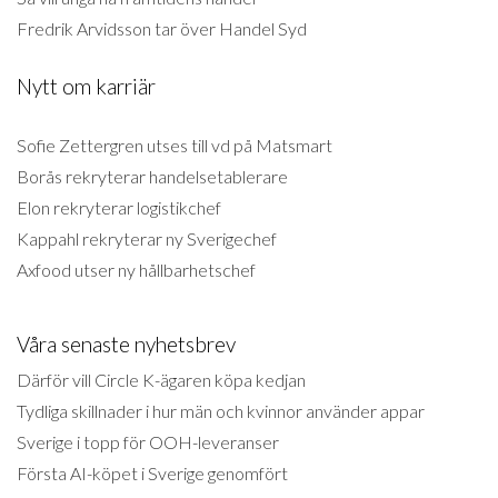
Fredrik Arvidsson tar över Handel Syd
Nytt om karriär
Sofie Zettergren utses till vd på Matsmart
Borås rekryterar handelsetablerare
Elon rekryterar logistikchef
Kappahl rekryterar ny Sverigechef
Axfood utser ny hållbarhetschef
Våra senaste nyhetsbrev
Därför vill Circle K-ägaren köpa kedjan
Tydliga skillnader i hur män och kvinnor använder appar
Sverige i topp för OOH-leveranser
Första AI-köpet i Sverige genomfört