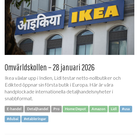
Omvärldskollen – 28 januari 2026
Ikea växlar upp i Indien, Lidl testar netto-nollbutiker och
Edikted öppnar sin första butik i Europa. Här är våra
handplockade internationella detaljhandelsnyheter i
snabbformat.
E-handel
Detaljhandel
Pro
Home Depot
Amazon
Lidl
#usa
#dubai
#etableringar