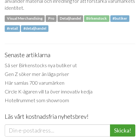
använder material och inredning för att förstärka varumärkets
identitet.
Visual Merchandising
Pro
Detaljhandel
Birkenstock
#butiker
#retail
#detaljhandel
Senaste artiklarna
Så ser Birkenstocks nya butiker ut
Gen Z söker mer än låga priser
Här samlas 700 varumärken
Circle K-ägaren vill ta över innovativ kedja
Hotellrummet som showroom
Läs vårt kostnadsfria nyhetsbrev!
Skicka!