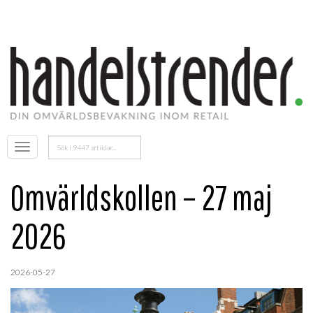
Sök
Öppna
efter:
menyn
Omvärldskollen – 27 maj
2026
2026-05-27