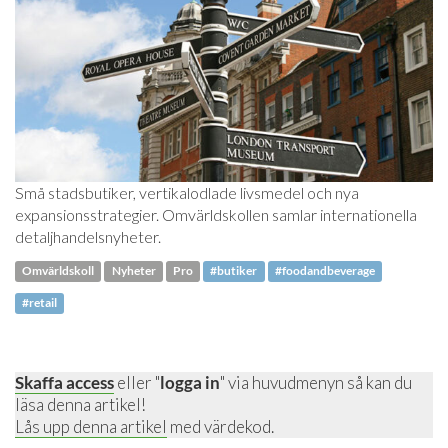
Små stadsbutiker, vertikalodlade livsmedel och nya
expansionsstrategier. Omvärldskollen samlar internationella
detaljhandelsnyheter.
Omvärldskoll
Nyheter
Pro
#butiker
#foodandbeverage
#retail
Skaffa access
eller "
logga in
" via huvudmenyn så kan du
läsa denna artikel!
Lås upp denna artikel
med värdekod.