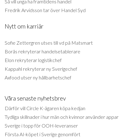
Så vill unga ha framtidens handel
Fredrik Arvidsson tar över Handel Syd
Nytt om karriär
Sofie Zettergren utses till vd på Matsmart
Borås rekryterar handelsetablerare
Elon rekryterar logistikchef
Kappahl rekryterar ny Sverigechef
Axfood utser ny hållbarhetschef
Våra senaste nyhetsbrev
Därför vill Circle K-ägaren köpa kedjan
Tydliga skillnader i hur män och kvinnor använder appar
Sverige i topp för OOH-leveranser
Första AI-köpet i Sverige genomfört