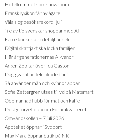
Hotellrummet som showroom
Fransk lyxikon får ny ägare
Väla slog besöksrekord i juli
Tre av tio svenskar shoppar med AI
Färre konkurser i detaljhandeln
Digital skattjakt ska locka familjer
Här är generationernas AI-vanor
Arken Zoo tar över Ica Gaston
Dagligvaruhandeln ökade i juni
Så använder män och kvinnor appar
Sofie Zettergren utses till vd på Matsmart
Obemannad hubb för mat och kaffe
Designtorget öppnar i Forumkvarteret
Omvärldskollen – 7 juli 2026
Apoteket öppnar i Sydport
Max Mara öppnar butik på NK