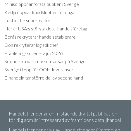
Miniso öppnar första butiken i Sverige
Kedja öppnar kundklubben för unga
Lost in the supermarket
Här är USA:s största detaljhandelsföretag
Borås rekryterar handelsetablerare
Elon rekryterar logistikchef
Etableringskollen – 2 juli 2026
Sex norska varumärken satsar på Sverige
Sverige i topp för OOH-leveranser
E-handeln tar större del av second hand
Handelstrender är en fristående digital publikation
för dig som är intresserad av framtidens detaljhandel.
Handelstrender drivs av Handelstrender Cmptnc, en