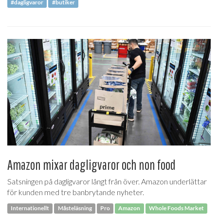
#dagligvaror
#butiker
Amazon mixar dagligvaror och non food
Satsningen på dagligvaror långt från över. Amazon underlättar
för kunden med tre banbrytande nyheter.
Internationellt
Måsteläsning
Pro
Amazon
Whole Foods Market