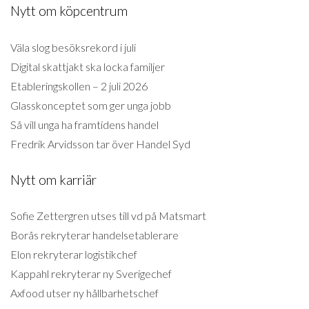
Nytt om köpcentrum
Väla slog besöksrekord i juli
Digital skattjakt ska locka familjer
Etableringskollen – 2 juli 2026
Glasskonceptet som ger unga jobb
Så vill unga ha framtidens handel
Fredrik Arvidsson tar över Handel Syd
Nytt om karriär
Sofie Zettergren utses till vd på Matsmart
Borås rekryterar handelsetablerare
Elon rekryterar logistikchef
Kappahl rekryterar ny Sverigechef
Axfood utser ny hållbarhetschef