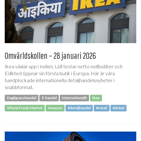
Omvärldskollen – 28 januari 2026
Ikea växlar upp i Indien, Lidl testar netto-nollbutiker och
Edikted öppnar sin första butik i Europa. Här är våra
handplockade internationella detaljhandelsnyheter i
snabbformat.
Dagligvaruhandel
E-handel
Internationellt
Ikea
Whole Foods Market
Amazon
#detaljhandel
#retail
#dubai