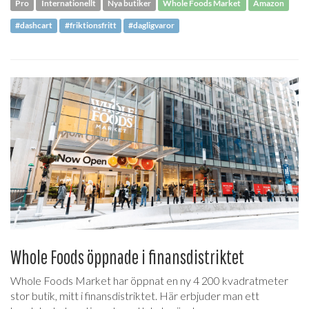
Pro
Internationellt
Nya butiker
Whole Foods Market
Amazon
#dashcart
#friktionsfritt
#dagligvaror
Whole Foods öppnade i finansdistriktet
Whole Foods Market har öppnat en ny 4 200 kvadratmeter
stor butik, mitt i finansdistriktet. Här erbjuder man ett