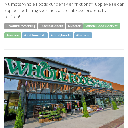
Nu möts Whole Foods kunder av en friktionsfri upplevelse där
köp och betalning sker med automatik. Se bilderna från
butiken!
Produktutveckling
Internationellt
Nyheter
Whole Foods Market
Amazon
#friktionsfritt
#detaljhandel
#butiker