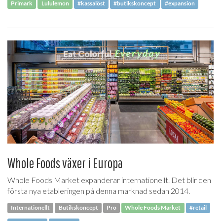
Primark
Lululemon
#kassalöst
#butikskoncept
#expansion
Whole Foods växer i Europa
Whole Foods Market expanderar internationellt. Det blir den
första nya etableringen på denna marknad sedan 2014.
Internationellt
Butikskoncept
Pro
Whole Foods Market
#retail