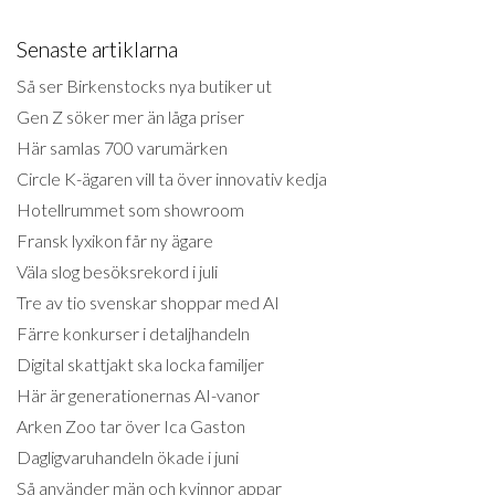
Senaste artiklarna
Så ser Birkenstocks nya butiker ut
Gen Z söker mer än låga priser
Här samlas 700 varumärken
Circle K-ägaren vill ta över innovativ kedja
Hotellrummet som showroom
Fransk lyxikon får ny ägare
Väla slog besöksrekord i juli
Tre av tio svenskar shoppar med AI
Färre konkurser i detaljhandeln
Digital skattjakt ska locka familjer
Här är generationernas AI-vanor
Arken Zoo tar över Ica Gaston
Dagligvaruhandeln ökade i juni
Så använder män och kvinnor appar