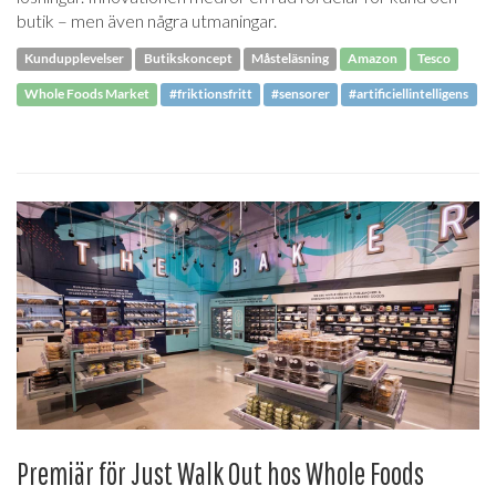
butik – men även några utmaningar.
Kundupplevelser
Butikskoncept
Måsteläsning
Amazon
Tesco
Whole Foods Market
#friktionsfritt
#sensorer
#artificiellintelligens
Premiär för Just Walk Out hos Whole Foods