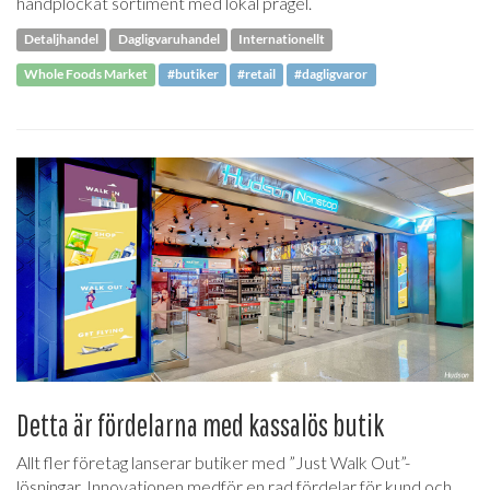
handplockat sortiment med lokal prägel.
Detaljhandel
Dagligvaruhandel
Internationellt
Whole Foods Market
#butiker
#retail
#dagligvaror
Detta är fördelarna med kassalös butik
Allt fler företag lanserar butiker med ”Just Walk Out”-
lösningar. Innovationen medför en rad fördelar för kund och