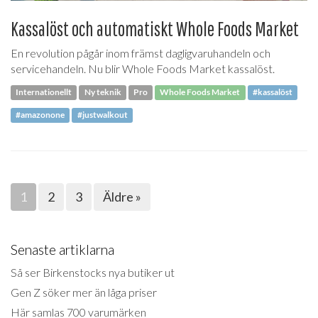
Kassalöst och automatiskt Whole Foods Market
En revolution pågår inom främst dagligvaruhandeln och
servicehandeln. Nu blir Whole Foods Market kassalöst.
Internationellt
Ny teknik
Pro
Whole Foods Market
#kassalöst
#amazonone
#justwalkout
1
2
3
Äldre »
Senaste artiklarna
Så ser Birkenstocks nya butiker ut
Gen Z söker mer än låga priser
Här samlas 700 varumärken