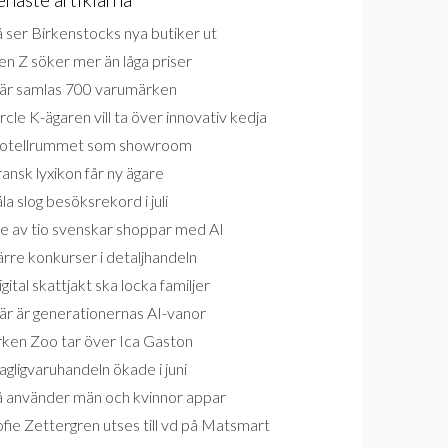
 ser Birkenstocks nya butiker ut
n Z söker mer än låga priser
är samlas 700 varumärken
rcle K-ägaren vill ta över innovativ kedja
otellrummet som showroom
ansk lyxikon får ny ägare
la slog besöksrekord i juli
e av tio svenskar shoppar med AI
rre konkurser i detaljhandeln
gital skattjakt ska locka familjer
är är generationernas AI-vanor
rken Zoo tar över Ica Gaston
gligvaruhandeln ökade i juni
å använder män och kvinnor appar
fie Zettergren utses till vd på Matsmart