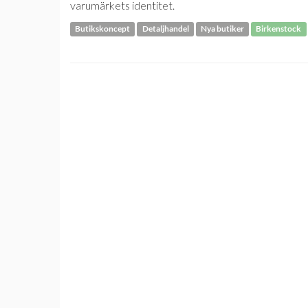
varumärkets identitet.
Butikskoncept
Detaljhandel
Nya butiker
Birkenstock