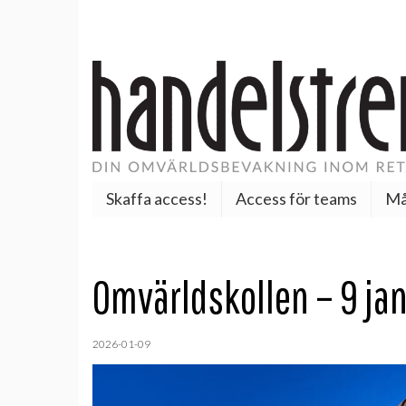
Skaffa access!
Access för teams
Må
Omvärldskollen – 9 ja
2026-01-09