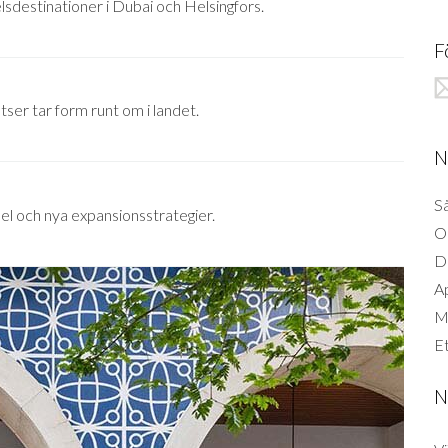
lsdestinationer i Dubai och Helsingfors.
F
ser tar form runt om i landet.
N
Så
el och nya expansionsstrategier.
O
D
A
Mi
Et
N