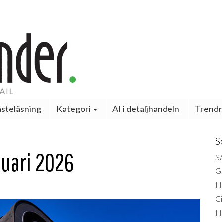
steläsning
Kategori
AI i detaljhandeln
Trendr
S
nuari 2026
Så
Ge
H
Ci
H