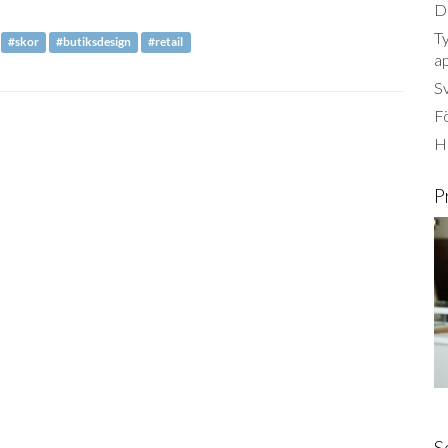
Dä
Ty
#skor
#butiksdesign
#retail
a
S
Fö
Ha
P
S