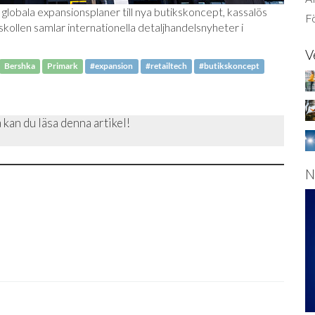
obala expansionsplaner till nya butikskoncept, kassalös
Fö
ollen samlar internationella detaljhandelsnyheter i
V
Bershka
Primark
#expansion
#retailtech
#butikskoncept
 kan du läsa denna artikel!
N