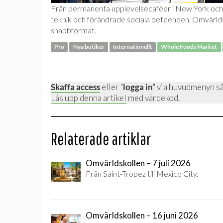
Från permanenta upplevelsecaféer i New York och gl
teknik och förändrade sociala beteenden. Omvärldsk
snabbformat.
Pro
Nya butiker
Internationellt
Whole Foods Market
Skaffa access
eller "
logga in
" via huvudmenyn så
Lås upp denna artikel
med värdekod.
Relaterade artiklar
Omvärldskollen – 7 juli 2026
Från Saint-Tropez till Mexico City.
Omvärldskollen – 16 juni 2026