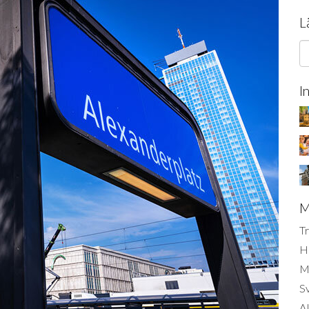
L
I
M
Tr
H
Mi
S
AI