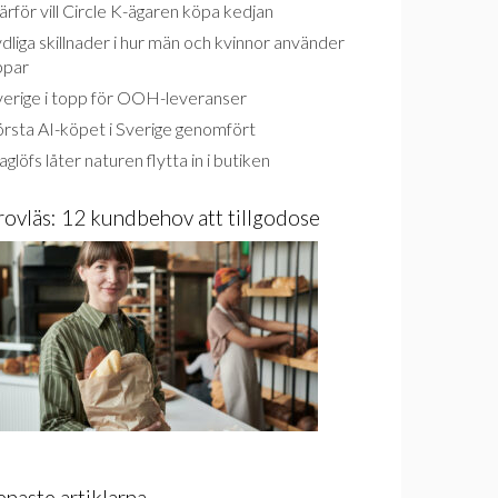
rför vill Circle K-ägaren köpa kedjan
dliga skillnader i hur män och kvinnor använder
ppar
verige i topp för OOH-leveranser
rsta AI-köpet i Sverige genomfört
glöfs låter naturen flytta in i butiken
rovläs: 12 kundbehov att tillgodose
enaste artiklarna