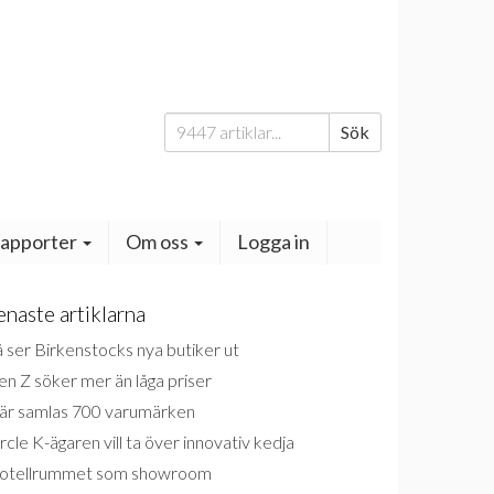
Sök
Sök
efter:
apporter
Om oss
Logga in
enaste artiklarna
 ser Birkenstocks nya butiker ut
n Z söker mer än låga priser
är samlas 700 varumärken
rcle K-ägaren vill ta över innovativ kedja
otellrummet som showroom