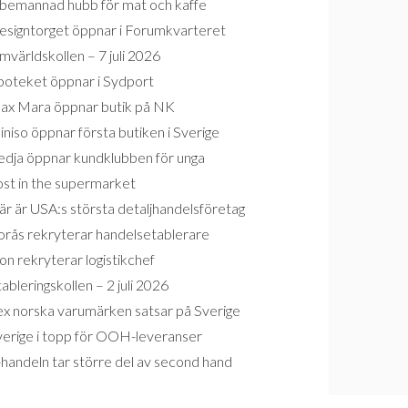
bemannad hubb för mat och kaffe
esigntorget öppnar i Forumkvarteret
världskollen – 7 juli 2026
poteket öppnar i Sydport
ax Mara öppnar butik på NK
niso öppnar första butiken i Sverige
edja öppnar kundklubben för unga
ost in the supermarket
r är USA:s största detaljhandelsföretag
orås rekryterar handelsetablerare
on rekryterar logistikchef
ableringskollen – 2 juli 2026
ex norska varumärken satsar på Sverige
verige i topp för OOH-leveranser
handeln tar större del av second hand