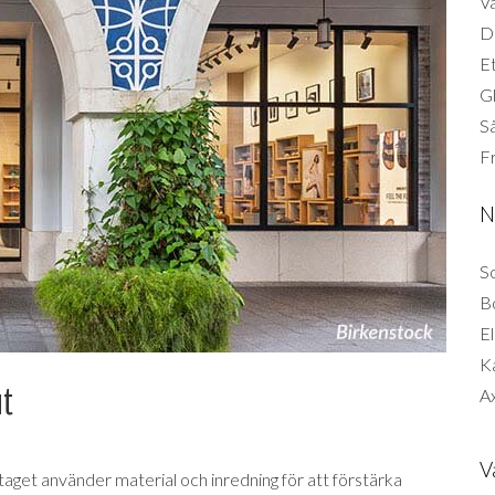
Vä
Di
Et
G
Så
F
N
So
B
El
K
ut
Ax
V
taget använder material och inredning för att förstärka