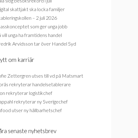
la slog besöksrekord i juli
gital skattjakt ska locka familjer
ableringskollen – 2 juli 2026
lasskonceptet som ger unga jobb
 vill unga ha framtidens handel
redrik Arvidsson tar över Handel Syd
ytt om karriär
fie Zettergren utses till vd på Matsmart
orås rekryterar handelsetablerare
on rekryterar logistikchef
appahl rekryterar ny Sverigechef
food utser ny hållbarhetschef
åra senaste nyhetsbrev