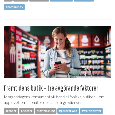
#community
Framtidens butik – tre avgörande faktorer
Morgondagens konsument vill handla i fysiska butiker – om
upplevelsen innehåller dessa tre ingredienser.
Trender
Nyheter
Måsteläsning
#generationz
#friktionsfritt