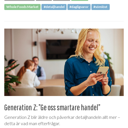
Whole Foods Market
#detaljhandel
#dagligvaror
#sömlöst
Generation Z: ”Ge oss smartare handel”
Generation Z blir äldre och påverkar detaljhandeln allt mer –
detta är vad man efterfrågar.