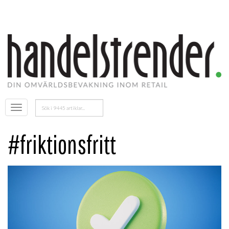
Sök
Öppna
efter:
menyn
#friktionsfritt