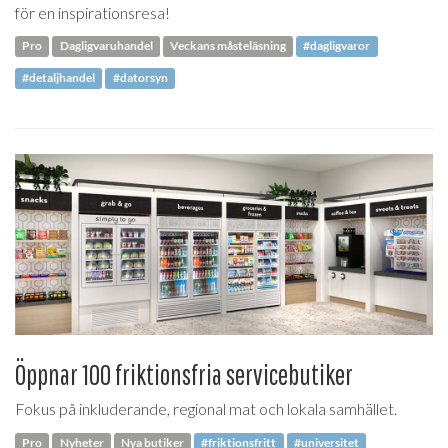
för en inspirationsresa!
Pro
Dagligvaruhandel
Veckans måsteläsning
#dagligvaror
#detaljhandel
#datorsyn
Öppnar 100 friktionsfria servicebutiker
Fokus på inkluderande, regional mat och lokala samhället.
Pro
Nyheter
Nya butiker
#friktionsfritt
#universitet