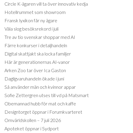
Circle K-ägaren vill ta över innovativ kedja
Hotellrummet som showroom
Fransk lyxikon får ny ägare
Väla slog besöksrekord i juli
Tre av tio svenskar shoppar med AI
Färre konkurser i detaljhandeln
Digital skattjakt ska locka familjer
Här är generationernas AI-vanor
Arken Zoo tar över Ica Gaston
Dagligvaruhandeln ökade i juni
Så använder män och kvinnor appar
Sofie Zettergren utses till vd på Matsmart
Obemannad hubb för mat och kaffe
Designtorget öppnar i Forumkvarteret
Omvärldskollen – 7 juli 2026
Apoteket öppnar i Sydport