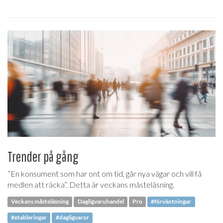
Trender på gång
”En konsument som har ont om tid, går nya vägar och vill få
medlen att räcka”. Detta är veckans måsteläsning.
Veckans måsteläsning
Dagligvaruhandel
Pro
#förväntningar
#etableringar
#dagligvaror