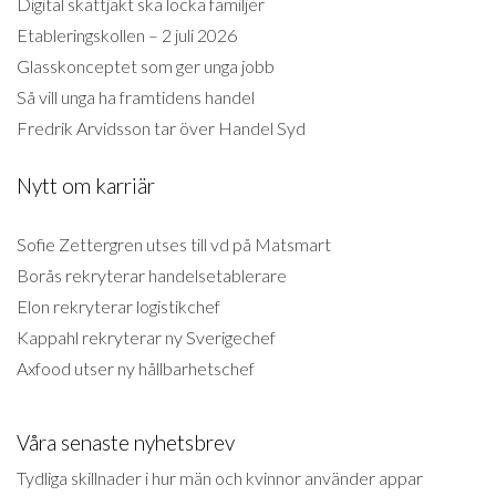
Digital skattjakt ska locka familjer
Etableringskollen – 2 juli 2026
Glasskonceptet som ger unga jobb
Så vill unga ha framtidens handel
Fredrik Arvidsson tar över Handel Syd
Nytt om karriär
Sofie Zettergren utses till vd på Matsmart
Borås rekryterar handelsetablerare
Elon rekryterar logistikchef
Kappahl rekryterar ny Sverigechef
Axfood utser ny hållbarhetschef
Våra senaste nyhetsbrev
Tydliga skillnader i hur män och kvinnor använder appar