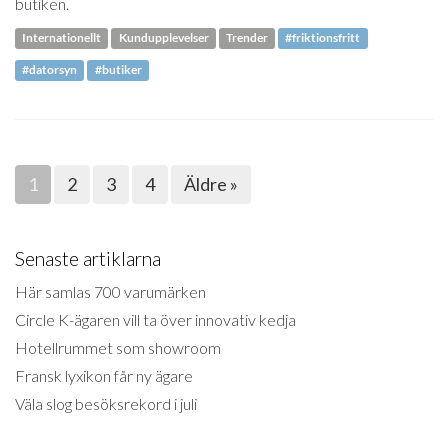
butiken.
Internationellt
Kundupplevelser
Trender
#friktionsfritt
#datorsyn
#butiker
1
2
3
4
Äldre »
Senaste artiklarna
Här samlas 700 varumärken
Circle K-ägaren vill ta över innovativ kedja
Hotellrummet som showroom
Fransk lyxikon får ny ägare
Väla slog besöksrekord i juli