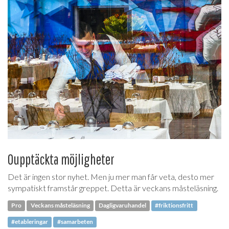
Oupptäckta möjligheter
Det är ingen stor nyhet. Men ju mer man får veta, desto mer
sympatiskt framstår greppet. Detta är veckans måsteläsning.
Pro
Veckans måsteläsning
Dagligvaruhandel
#friktionsfritt
#etableringar
#samarbeten