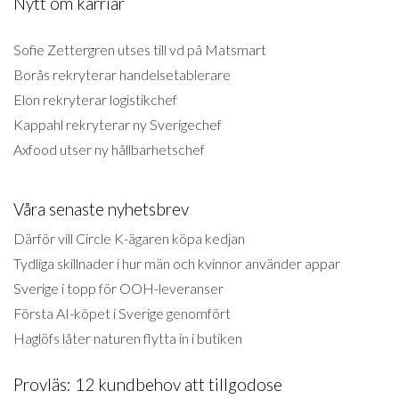
Nytt om karriär
Sofie Zettergren utses till vd på Matsmart
Borås rekryterar handelsetablerare
Elon rekryterar logistikchef
Kappahl rekryterar ny Sverigechef
Axfood utser ny hållbarhetschef
Våra senaste nyhetsbrev
Därför vill Circle K-ägaren köpa kedjan
Tydliga skillnader i hur män och kvinnor använder appar
Sverige i topp för OOH-leveranser
Första AI-köpet i Sverige genomfört
Haglöfs låter naturen flytta in i butiken
Provläs: 12 kundbehov att tillgodose