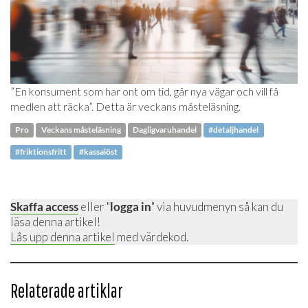
”En konsument som har ont om tid, går nya vägar och vill få
medlen att räcka”. Detta är veckans måsteläsning.
Pro
Veckans måsteläsning
Dagligvaruhandel
#detaljhandel
#friktionsfritt
#kassalöst
Skaffa access
eller "
logga in
" via huvudmenyn så kan du
läsa denna artikel!
Lås upp denna artikel
med värdekod.
Relaterade artiklar