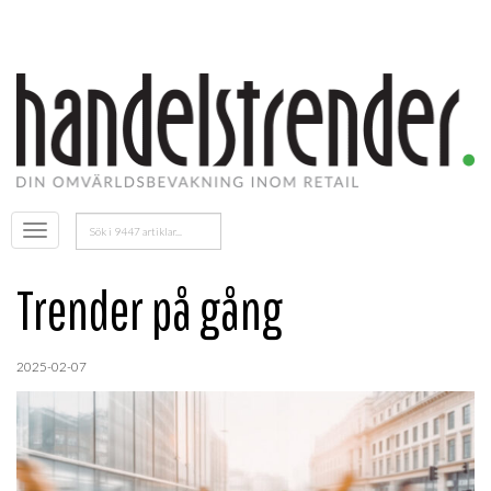
Sök
Öppna
efter:
menyn
Trender på gång
2025-02-07