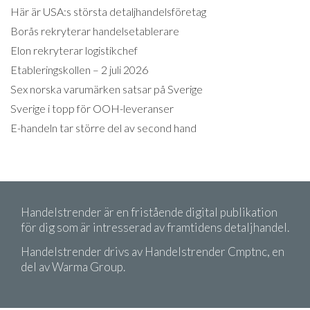
Här är USA:s största detaljhandelsföretag
Borås rekryterar handelsetablerare
Elon rekryterar logistikchef
Etableringskollen – 2 juli 2026
Sex norska varumärken satsar på Sverige
Sverige i topp för OOH-leveranser
E-handeln tar större del av second hand
Handelstrender är en fristående digital publikation
för dig som är intresserad av framtidens detaljhandel.
Handelstrender drivs av Handelstrender Cmptnc, en
del av Warma Group.