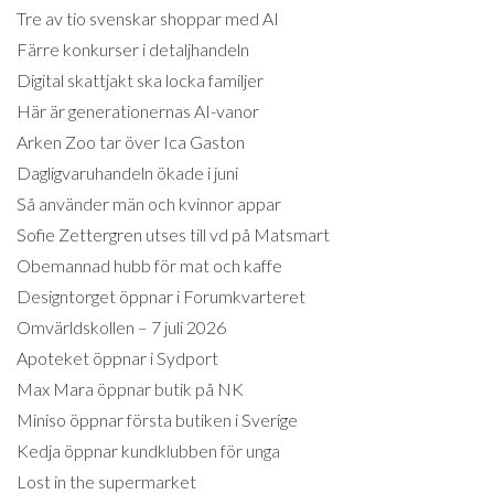
Tre av tio svenskar shoppar med AI
Färre konkurser i detaljhandeln
Digital skattjakt ska locka familjer
Här är generationernas AI-vanor
Arken Zoo tar över Ica Gaston
Dagligvaruhandeln ökade i juni
Så använder män och kvinnor appar
Sofie Zettergren utses till vd på Matsmart
Obemannad hubb för mat och kaffe
Designtorget öppnar i Forumkvarteret
Omvärldskollen – 7 juli 2026
Apoteket öppnar i Sydport
Max Mara öppnar butik på NK
Miniso öppnar första butiken i Sverige
Kedja öppnar kundklubben för unga
Lost in the supermarket