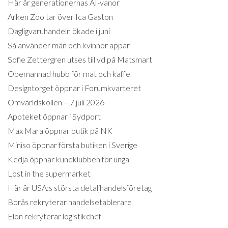
Här är generationernas AI-vanor
Arken Zoo tar över Ica Gaston
Dagligvaruhandeln ökade i juni
Så använder män och kvinnor appar
Sofie Zettergren utses till vd på Matsmart
Obemannad hubb för mat och kaffe
Designtorget öppnar i Forumkvarteret
Omvärldskollen – 7 juli 2026
Apoteket öppnar i Sydport
Max Mara öppnar butik på NK
Miniso öppnar första butiken i Sverige
Kedja öppnar kundklubben för unga
Lost in the supermarket
Här är USA:s största detaljhandelsföretag
Borås rekryterar handelsetablerare
Elon rekryterar logistikchef