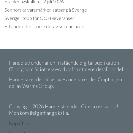
Etableringskollen – 2 juli 2026
Sex norska varumärken satsar på Sverige
Sverige i topp för OOH-leveranser
E-handeln tar större del av second hand
Handelstrender är en fristående digital publikation
för dig som är intresserad av framtidens detaljhandel.
Handelstrender drivs av Handelstrender Cmptnc, en
del av Warma Group.
Copyright 2026 Handelstrender. Citera oss gärna!
Men kom ihåg att ange källa.
Köpvillkor