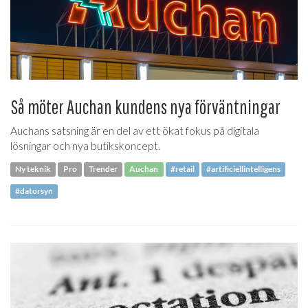
Så möter Auchan kundens nya förväntningar
Auchans satsning är en del av ett ökat fokus på digitala
lösningar och nya butikskoncept.
Ny teknik
Pro
Trender
Auchan
#retail
#artificiellintelligens
#datorsyn