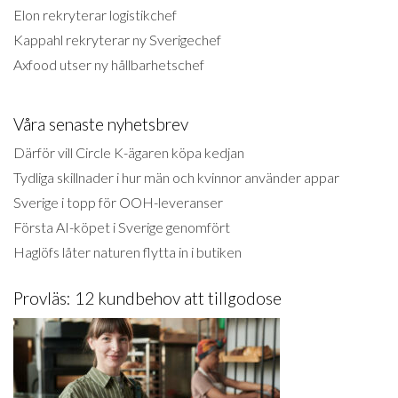
Elon rekryterar logistikchef
Kappahl rekryterar ny Sverigechef
Axfood utser ny hållbarhetschef
Våra senaste nyhetsbrev
Därför vill Circle K-ägaren köpa kedjan
Tydliga skillnader i hur män och kvinnor använder appar
Sverige i topp för OOH-leveranser
Första AI-köpet i Sverige genomfört
Haglöfs låter naturen flytta in i butiken
Provläs: 12 kundbehov att tillgodose