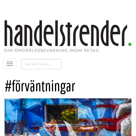
Sök
Öppna
efter:
menyn
#förväntningar