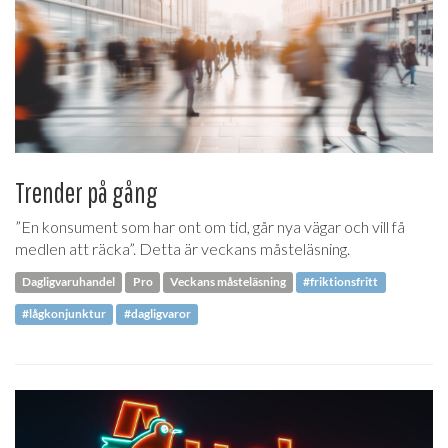
Trender på gång
”En konsument som har ont om tid, går nya vägar och vill få
medlen att räcka”. Detta är veckans måsteläsning.
Dagligvaruhandel
Pro
Veckans måsteläsning
#friktionsfritt
#lågkonjunktur
#dagligvaror