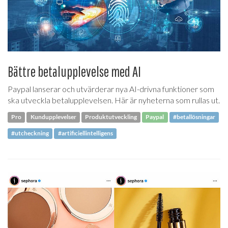
Bättre betalupplevelse med AI
Paypal lanserar och utvärderar nya AI-drivna funktioner som
ska utveckla betalupplevelsen. Här är nyheterna som rullas ut.
Pro
Kundupplevelser
Produktutveckling
Paypal
#betallösningar
#utcheckning
#artificiellintelligens