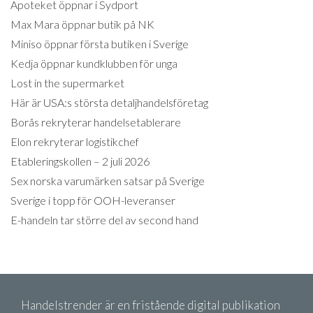
Apoteket öppnar i Sydport
Max Mara öppnar butik på NK
Miniso öppnar första butiken i Sverige
Kedja öppnar kundklubben för unga
Lost in the supermarket
Här är USA:s största detaljhandelsföretag
Borås rekryterar handelsetablerare
Elon rekryterar logistikchef
Etableringskollen – 2 juli 2026
Sex norska varumärken satsar på Sverige
Sverige i topp för OOH-leveranser
E-handeln tar större del av second hand
Handelstrender är en fristående digital publikation