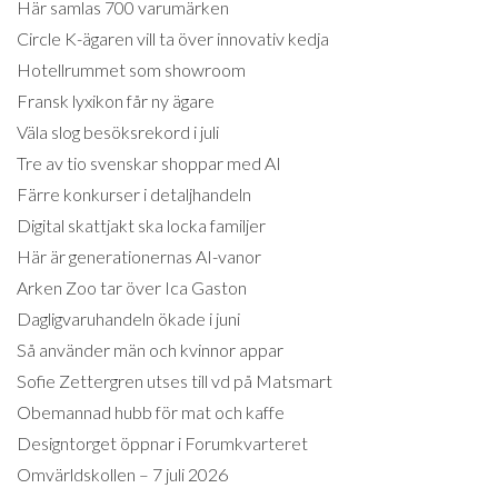
Här samlas 700 varumärken
Circle K-ägaren vill ta över innovativ kedja
Hotellrummet som showroom
Fransk lyxikon får ny ägare
Väla slog besöksrekord i juli
Tre av tio svenskar shoppar med AI
Färre konkurser i detaljhandeln
Digital skattjakt ska locka familjer
Här är generationernas AI-vanor
Arken Zoo tar över Ica Gaston
Dagligvaruhandeln ökade i juni
Så använder män och kvinnor appar
Sofie Zettergren utses till vd på Matsmart
Obemannad hubb för mat och kaffe
Designtorget öppnar i Forumkvarteret
Omvärldskollen – 7 juli 2026