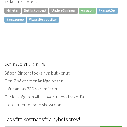
sådan i närheten.
Nyheter
Butikskoncept
Undersökningar
Amazon
#kassaköer
#amazongo
#kassalösa butiker
Senaste artiklarna
Så ser Birkenstocks nya butiker ut
Gen Z söker mer än låga priser
Här samlas 700 varumärken
Circle K-ägaren vill ta över innovativ kedja
Hotellrummet som showroom
Läs vårt kostnadsfria nyhetsbrev!