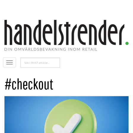
Sök
Öppna
efter:
menyn
#checkout