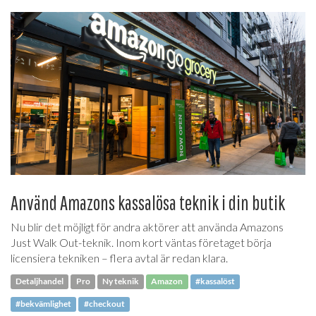
Använd Amazons kassalösa teknik i din butik
Nu blir det möjligt för andra aktörer att använda Amazons
Just Walk Out-teknik. Inom kort väntas företaget börja
licensiera tekniken – flera avtal är redan klara.
Detaljhandel
Pro
Ny teknik
Amazon
#kassalöst
#bekvämlighet
#checkout