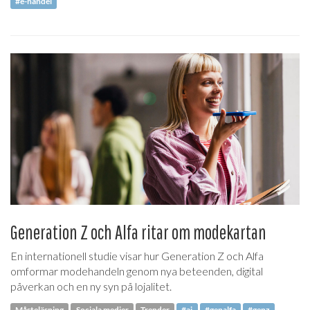
#e-handel
Generation Z och Alfa ritar om modekartan
En internationell studie visar hur Generation Z och Alfa
omformar modehandeln genom nya beteenden, digital
påverkan och en ny syn på lojalitet.
Måsteläsning
Sociala medier
Trender
#ai
#genalfa
#genz