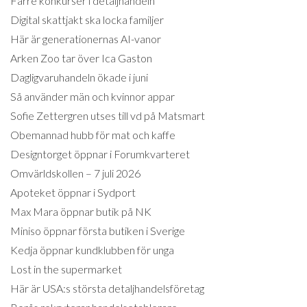
Färre konkurser i detaljhandeln
Digital skattjakt ska locka familjer
Här är generationernas AI-vanor
Arken Zoo tar över Ica Gaston
Dagligvaruhandeln ökade i juni
Så använder män och kvinnor appar
Sofie Zettergren utses till vd på Matsmart
Obemannad hubb för mat och kaffe
Designtorget öppnar i Forumkvarteret
Omvärldskollen – 7 juli 2026
Apoteket öppnar i Sydport
Max Mara öppnar butik på NK
Miniso öppnar första butiken i Sverige
Kedja öppnar kundklubben för unga
Lost in the supermarket
Här är USA:s största detaljhandelsföretag