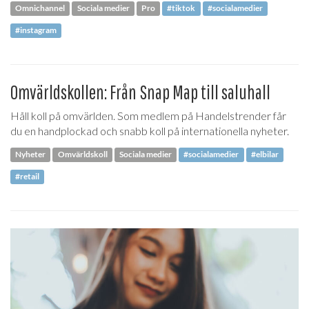
Omnichannel
Sociala medier
Pro
#tiktok
#socialamedier
#instagram
Omvärldskollen: Från Snap Map till saluhall
Håll koll på omvärlden. Som medlem på Handelstrender får
du en handplockad och snabb koll på internationella nyheter.
Nyheter
Omvärldskoll
Sociala medier
#socialamedier
#elbilar
#retail