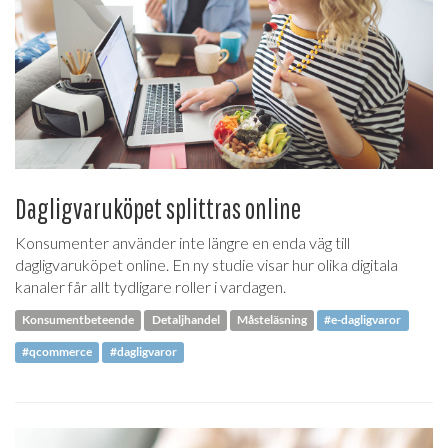
Dagligvaruköpet splittras online
Konsumenter använder inte längre en enda väg till
dagligvaruköpet online. En ny studie visar hur olika digitala
kanaler får allt tydligare roller i vardagen.
Konsumentbeteende
Detaljhandel
Måsteläsning
#e-dagligvaror
#qcommerce
#dagligvaror