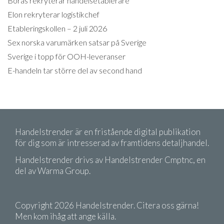
Borås rekryterar handelsetablerare
Elon rekryterar logistikchef
Etableringskollen – 2 juli 2026
Sex norska varumärken satsar på Sverige
Sverige i topp för OOH-leveranser
E-handeln tar större del av second hand
Handelstrender är en fristående digital publikation
för dig som är intresserad av framtidens detaljhandel.
Handelstrender drivs av Handelstrender Cmptnc, en
del av Warma Group.
Copyright 2026 Handelstrender. Citera oss gärna!
Men kom ihåg att ange källa.