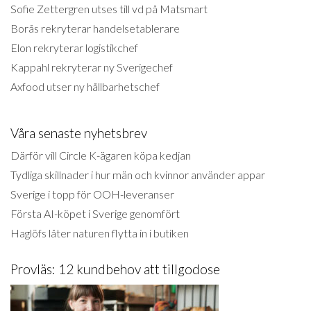
Sofie Zettergren utses till vd på Matsmart
Borås rekryterar handelsetablerare
Elon rekryterar logistikchef
Kappahl rekryterar ny Sverigechef
Axfood utser ny hållbarhetschef
Våra senaste nyhetsbrev
Därför vill Circle K-ägaren köpa kedjan
Tydliga skillnader i hur män och kvinnor använder appar
Sverige i topp för OOH-leveranser
Första AI-köpet i Sverige genomfört
Haglöfs låter naturen flytta in i butiken
Provläs: 12 kundbehov att tillgodose