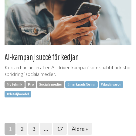
AI-kampanj succé för kedjan
Kedjan har lanserat en AI-driven kampanj som snabbt fick stor
spridning i sociala medier.
Ny teknik
Pro
Sociala medier
#marknadsföring
#dagligvaror
#detaljhandel
1
2
3
…
17
Äldre »