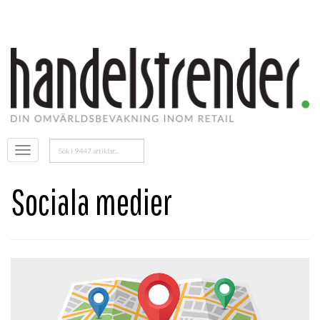
Sök
Öppna
efter:
menyn
Sociala medier