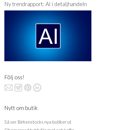
Ny trendrapport: AI i detaljhandeln
Följ oss!
Nytt om butik
Så ser Birkenstocks nya butiker ut
Obemannad hubb för mat och kaffe