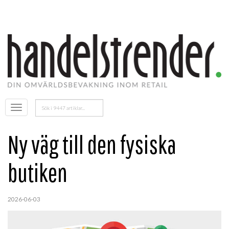
Sök
Öppna
efter:
menyn
Ny väg till den fysiska
butiken
2026-06-03