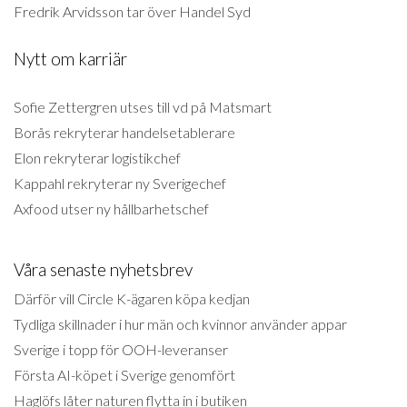
Fredrik Arvidsson tar över Handel Syd
Nytt om karriär
Sofie Zettergren utses till vd på Matsmart
Borås rekryterar handelsetablerare
Elon rekryterar logistikchef
Kappahl rekryterar ny Sverigechef
Axfood utser ny hållbarhetschef
Våra senaste nyhetsbrev
Därför vill Circle K-ägaren köpa kedjan
Tydliga skillnader i hur män och kvinnor använder appar
Sverige i topp för OOH-leveranser
Första AI-köpet i Sverige genomfört
Haglöfs låter naturen flytta in i butiken