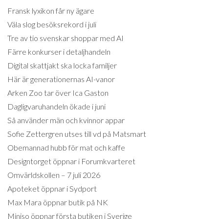
Fransk lyxikon får ny ägare
Väla slog besöksrekord i juli
Tre av tio svenskar shoppar med AI
Färre konkurser i detaljhandeln
Digital skattjakt ska locka familjer
Här är generationernas AI-vanor
Arken Zoo tar över Ica Gaston
Dagligvaruhandeln ökade i juni
Så använder män och kvinnor appar
Sofie Zettergren utses till vd på Matsmart
Obemannad hubb för mat och kaffe
Designtorget öppnar i Forumkvarteret
Omvärldskollen – 7 juli 2026
Apoteket öppnar i Sydport
Max Mara öppnar butik på NK
Miniso öppnar första butiken i Sverige