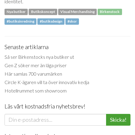
identitet.
Nya butiker
Butikskoncept
Visual Merchandising
Birkenstock
#butiksinredning
#butiksdesign
#skor
Senaste artiklarna
Så ser Birkenstocks nya butiker ut
Gen Z söker mer än låga priser
Här samlas 700 varumärken
Circle K-ägaren vill ta över innovativ kedja
Hotellrummet som showroom
Läs vårt kostnadsfria nyhetsbrev!
Skicka!