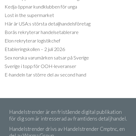
Kedja öppnar kundklubben för unga
Lost in the supermarket
Här är USA:s största detaljhandelsföretag
Borås rekryterar handelsetablerare
Elon rekryterar logistikchef
Etableringskollen – 2 juli 2026
Sex norska varumärken satsar på Sverige
Sverige i topp för OOH-leveranser
E-handeln tar större del av second hand
Handelstrender är en fristående digital publikation
för dig som är intresserad av framtidens detaljhandel.
Handelstrender drivs av Handelstrender Cmptnc, en
del av Warma Group.