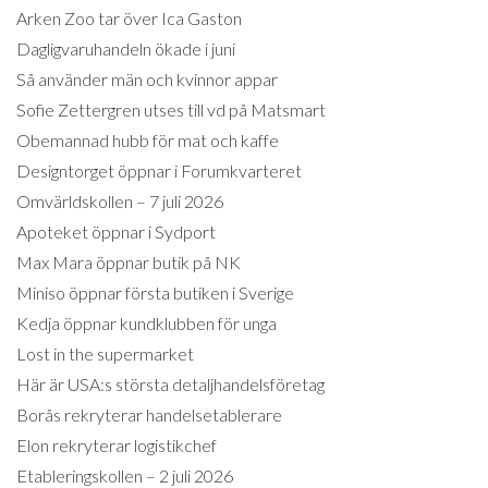
Arken Zoo tar över Ica Gaston
Dagligvaruhandeln ökade i juni
Så använder män och kvinnor appar
Sofie Zettergren utses till vd på Matsmart
Obemannad hubb för mat och kaffe
Designtorget öppnar i Forumkvarteret
Omvärldskollen – 7 juli 2026
Apoteket öppnar i Sydport
Max Mara öppnar butik på NK
Miniso öppnar första butiken i Sverige
Kedja öppnar kundklubben för unga
Lost in the supermarket
Här är USA:s största detaljhandelsföretag
Borås rekryterar handelsetablerare
Elon rekryterar logistikchef
Etableringskollen – 2 juli 2026