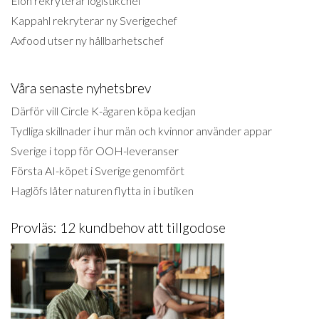
Elon rekryterar logistikchef
Kappahl rekryterar ny Sverigechef
Axfood utser ny hållbarhetschef
Våra senaste nyhetsbrev
Därför vill Circle K-ägaren köpa kedjan
Tydliga skillnader i hur män och kvinnor använder appar
Sverige i topp för OOH-leveranser
Första AI-köpet i Sverige genomfört
Haglöfs låter naturen flytta in i butiken
Provläs: 12 kundbehov att tillgodose