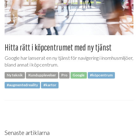
Hitta rätt i köpcentrumet med ny tjänst
Google har lanserat en ny tjänst för navigering i inomhusmiljöer,
bland annat i köpcentrum.
Ny teknik
Kundupplevelser
Pro
Google
#köpcentrum
#augmentedreality
#kartor
Senaste artiklarna