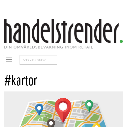
Sök
Öppna
efter:
menyn
#kartor