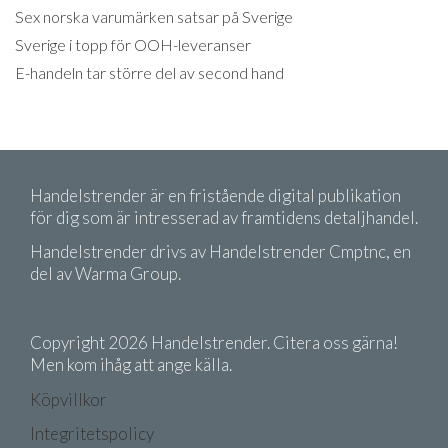
Sex norska varumärken satsar på Sverige
Sverige i topp för OOH-leveranser
E-handeln tar större del av second hand
Handelstrender är en fristående digital publikation
för dig som är intresserad av framtidens detaljhandel.
Handelstrender drivs av Handelstrender Cmptnc, en
del av Warma Group.
Copyright 2026 Handelstrender. Citera oss gärna!
Men kom ihåg att ange källa.
Köpvillkor
Integritetspolicy