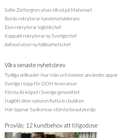
Sofie Zettergren utses till vd på Matsmart
Borås rekryterar handelsetablerare
Elon rekryterar logistikchef
Kappahl rekryterar ny Sverigechef
Axfood utser ny hållbarhetschef
Våra senaste nyhetsbrev
Tydliga skillnader i hur män och kvinnor använder appar
Sverige i topp för OOH-leveranser
Första AI-köpet i Sverige genomfört
Haglöfs låter naturen flytta in i butiken
Här öppnar Sydkoreas största beautykedja
Provläs: 12 kundbehov att tillgodose