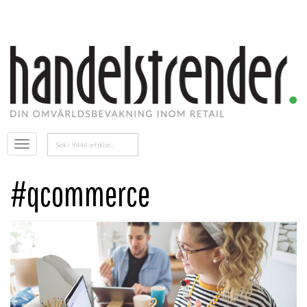
Sök
Öppna
efter:
menyn
#qcommerce