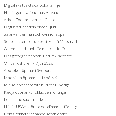
Digital skattjakt ska locka familjer
Här är generationernas AI-vanor
Arken Zoo tar över Ica Gaston
Dagligvaruhandeln ökade i juni
Så använder män och kvinnor appar
Sofie Zettergren utses till vd på Matsmart
Obemannad hubb för mat och kaffe
Designtorget öppnar i Forumkvarteret
Omvärldskollen – 7 juli 2026
Apoteket öppnar i Sydport
Max Mara öppnar butik på NK
Miniso öppnar första butiken i Sverige
Kedja öppnar kundklubben för unga
Lost in the supermarket
Här är USA:s största detaljhandelsföretag
Borås rekryterar handelsetablerare