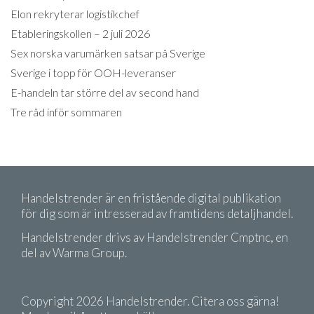
Elon rekryterar logistikchef
Etableringskollen – 2 juli 2026
Sex norska varumärken satsar på Sverige
Sverige i topp för OOH-leveranser
E-handeln tar större del av second hand
Tre råd inför sommaren
Handelstrender är en fristående digital publikation
för dig som är intresserad av framtidens detaljhandel.
Handelstrender drivs av Handelstrender Cmptnc, en
del av Warma Group.
Copyright 2026 Handelstrender. Citera oss gärna!