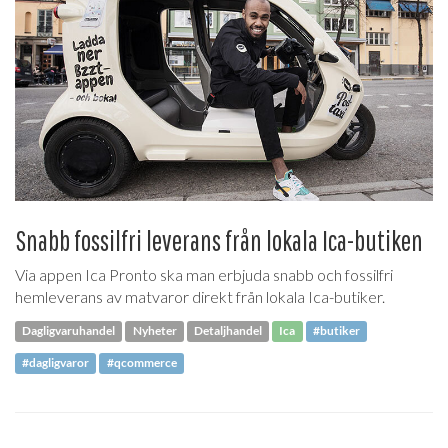
Snabb fossilfri leverans från lokala Ica-butiken
Via appen Ica Pronto ska man erbjuda snabb och fossilfri
hemleverans av matvaror direkt från lokala Ica-butiker.
Dagligvaruhandel
Nyheter
Detaljhandel
Ica
#butiker
#dagligvaror
#qcommerce