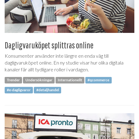
Dagligvaruköpet splittras online
Konsumenter använder inte längre en enda väg till
dagligvaruköpet online. En ny studie visar hur olika digitala
kanaler får allt tydligare roller i vardagen.
Trender
Undersökningar
Internationellt
#qcommerce
#e-dagligvaror
#detaljhandel