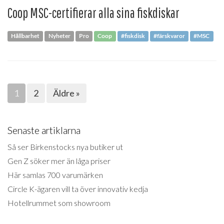
Coop MSC-certifierar alla sina fiskdiskar
Hållbarhet
Nyheter
Pro
Coop
#fiskdisk
#färskvaror
#MSC
1
2
Äldre »
Senaste artiklarna
Så ser Birkenstocks nya butiker ut
Gen Z söker mer än låga priser
Här samlas 700 varumärken
Circle K-ägaren vill ta över innovativ kedja
Hotellrummet som showroom