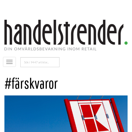
Sök
Öppna
efter:
menyn
#färskvaror