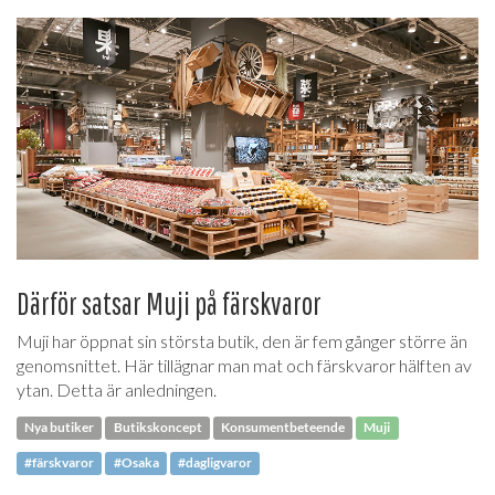
Därför satsar Muji på färskvaror
Muji har öppnat sin största butik, den är fem gånger större än
genomsnittet. Här tillägnar man mat och färskvaror hälften av
ytan. Detta är anledningen.
Nya butiker
Butikskoncept
Konsumentbeteende
Muji
#färskvaror
#Osaka
#dagligvaror