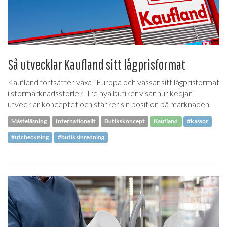
Så utvecklar Kaufland sitt lågprisformat
Kaufland fortsätter växa i Europa och vässar sitt lågprisformat
i stormarknadsstorlek. Tre nya butiker visar hur kedjan
utvecklar konceptet och stärker sin position på marknaden.
Måsteläsning
Internationellt
Butikskoncept
Kaufland
#kassor
#utcheckning
#butiksinredning