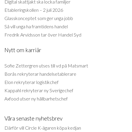
Digital skattjakt ska locka familjer
Etableringskollen – 2 juli 2026
Glasskonceptet som ger unga jobb
Så vill unga ha framtidens handel
Fredrik Arvidsson tar över Handel Syd
Nytt om karriär
Sofie Zettergren utses till vd på Matsmart
Borås rekryterar handelsetablerare
Elon rekryterar logistikchef
Kappahl rekryterar ny Sverigechef
Axfood utser ny hållbarhetschef
Våra senaste nyhetsbrev
Därför vill Circle K-ägaren köpa kedjan