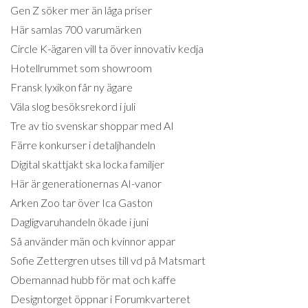
Gen Z söker mer än låga priser
Här samlas 700 varumärken
Circle K-ägaren vill ta över innovativ kedja
Hotellrummet som showroom
Fransk lyxikon får ny ägare
Väla slog besöksrekord i juli
Tre av tio svenskar shoppar med AI
Färre konkurser i detaljhandeln
Digital skattjakt ska locka familjer
Här är generationernas AI-vanor
Arken Zoo tar över Ica Gaston
Dagligvaruhandeln ökade i juni
Så använder män och kvinnor appar
Sofie Zettergren utses till vd på Matsmart
Obemannad hubb för mat och kaffe
Designtorget öppnar i Forumkvarteret