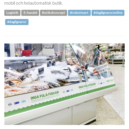
mobil och helautomatisk butik.
Logistik
E-handel
Butikskoncept
#robotmart
#dagligvaroronline
#dagligvaror