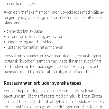
snabbt känna igen.
Även den grafiska framtoningen utvecklades med hjälp av
färger, typografi, design och arkitektur. Det resulterade
bland annat i:
• en ny design av påsar
• förändrad utformning av skyltar
• uppdatering av arbetskläder
• justerad formgivning av menyer.
Dessutom skapades en nya rosa juicebar, en pastellgrön
vegansk ”butcher” samt en marknadsliknande avdelning
för färskvaror. Restaurangen fick också en ny plats och
hamnade mer i fokus för att nu utgöra butikens hjärta.
Restaurangen erbjuder svenska tapas
För att skapa ett lugnare och mer samlat intryck har
bakgrundsmiljöerna försetts med en mjuk blå ton. Detta
är också tänkt att bidra till att lyfta fram produkterna mer,
inte minst i frukt-och gröntavdelningen där effekten blir