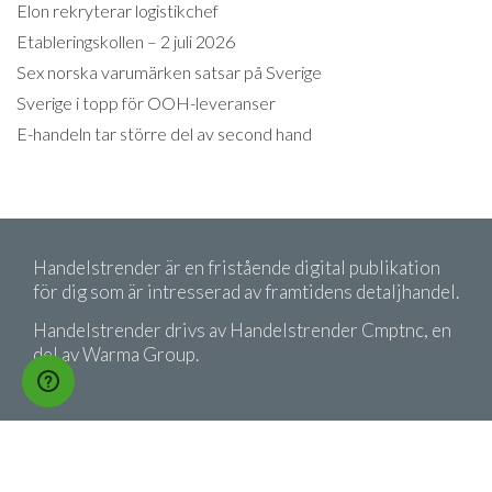
Elon rekryterar logistikchef
Etableringskollen – 2 juli 2026
Sex norska varumärken satsar på Sverige
Sverige i topp för OOH-leveranser
E-handeln tar större del av second hand
Handelstrender är en fristående digital publikation
för dig som är intresserad av framtidens detaljhandel.
Handelstrender drivs av Handelstrender Cmptnc, en
del av Warma Group.
Copyright 2026 Handelstrender. Citera oss gärna!
Men kom ihåg att ange källa.
Köpvillkor