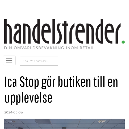
Sök
Öppna
efter:
menyn
Ica Stop gör butiken till en
upplevelse
2024-03-06