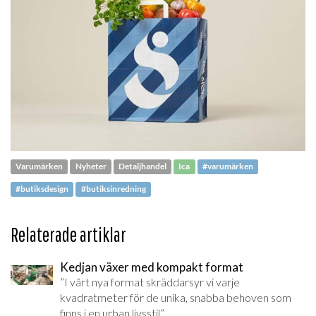
Varumärken
Nyheter
Detaljhandel
Ica
#varumärken
#butiksdesign
#butiksinredning
Relaterade artiklar
Kedjan växer med kompakt format
”I vårt nya format skräddarsyr vi varje
kvadratmeter för de unika, snabba behoven som
finns i en urban livsstil”.