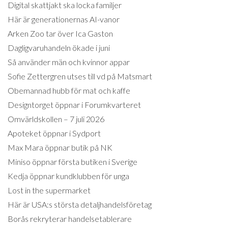
Digital skattjakt ska locka familjer
Här är generationernas AI-vanor
Arken Zoo tar över Ica Gaston
Dagligvaruhandeln ökade i juni
Så använder män och kvinnor appar
Sofie Zettergren utses till vd på Matsmart
Obemannad hubb för mat och kaffe
Designtorget öppnar i Forumkvarteret
Omvärldskollen – 7 juli 2026
Apoteket öppnar i Sydport
Max Mara öppnar butik på NK
Miniso öppnar första butiken i Sverige
Kedja öppnar kundklubben för unga
Lost in the supermarket
Här är USA:s största detaljhandelsföretag
Borås rekryterar handelsetablerare