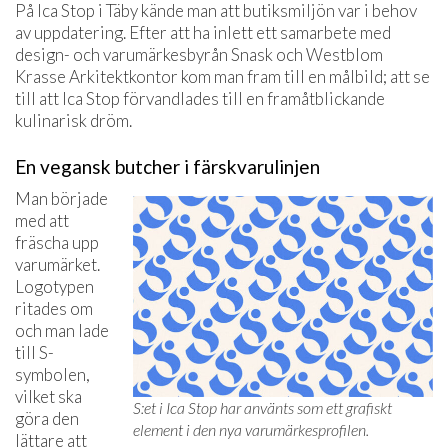
På Ica Stop i Täby kände man att butiksmiljön var i behov
av uppdatering. Efter att ha inlett ett samarbete med
design- och varumärkesbyrån Snask och Westblom
Krasse Arkitektkontor kom man fram till en målbild; att se
till att Ica Stop förvandlades till en framåtblickande
kulinarisk dröm.
En vegansk butcher i färskvarulinjen
Man började
med att
fräscha upp
varumärket.
Logotypen
ritades om
och man lade
till S-
symbolen,
vilket ska
S:et i Ica Stop har använts som ett grafiskt
göra den
element i den nya varumärkesprofilen.
lättare att