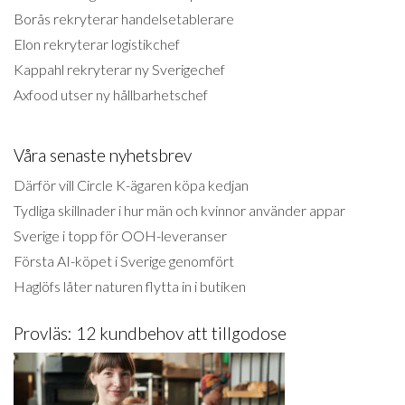
Borås rekryterar handelsetablerare
Elon rekryterar logistikchef
Kappahl rekryterar ny Sverigechef
Axfood utser ny hållbarhetschef
Våra senaste nyhetsbrev
Därför vill Circle K-ägaren köpa kedjan
Tydliga skillnader i hur män och kvinnor använder appar
Sverige i topp för OOH-leveranser
Första AI-köpet i Sverige genomfört
Haglöfs låter naturen flytta in i butiken
Provläs: 12 kundbehov att tillgodose