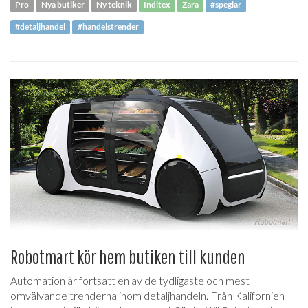
Pro
Nya butiker
Ny teknik
Inditex
Zara
#speglar
#detaljhandel
#handelstrender
Robotmart kör hem butiken till kunden
Automation är fortsatt en av de tydligaste och mest
omvälvande trenderna inom detaljhandeln. Från Kalifornien