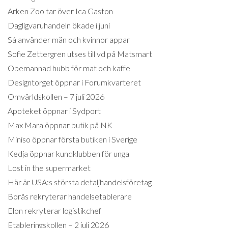
Arken Zoo tar över Ica Gaston
Dagligvaruhandeln ökade i juni
Så använder män och kvinnor appar
Sofie Zettergren utses till vd på Matsmart
Obemannad hubb för mat och kaffe
Designtorget öppnar i Forumkvarteret
Omvärldskollen – 7 juli 2026
Apoteket öppnar i Sydport
Max Mara öppnar butik på NK
Miniso öppnar första butiken i Sverige
Kedja öppnar kundklubben för unga
Lost in the supermarket
Här är USA:s största detaljhandelsföretag
Borås rekryterar handelsetablerare
Elon rekryterar logistikchef
Etableringskollen – 2 juli 2026