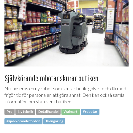
Självkörande robotar skurar butiken
Nu lanseras en ny robot som skurar butiksgolvet och därmed
frigör tid för personalen att göra annat. Den kan också samla
information om statusen i butiken.
Pro
Ny teknik
Detaljhandel
Walmart
#robotar
#självkörande fordon
#rengöring