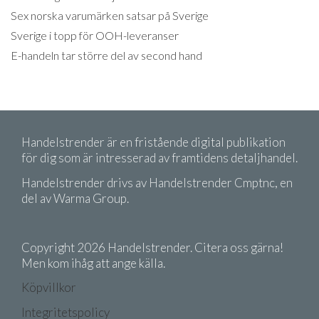
Sex norska varumärken satsar på Sverige
Sverige i topp för OOH-leveranser
E-handeln tar större del av second hand
Handelstrender är en fristående digital publikation
för dig som är intresserad av framtidens detaljhandel.
Handelstrender drivs av Handelstrender Cmptnc, en
del av Warma Group.
Copyright 2026 Handelstrender. Citera oss gärna!
Men kom ihåg att ange källa.
Köpvillkor
Integritetspolicy