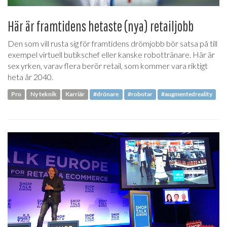
Här är framtidens hetaste (nya) retailjobb
Den som vill rusta sig för framtidens drömjobb bör satsa på till
exempel virtuell butikschef eller kanske robottränare. Här är
sex yrken, varav flera berör retail, som kommer vara riktigt
heta år 2040.
Pro
Ny teknik
Karriär
#drönare
#robotar
#augmentedreality