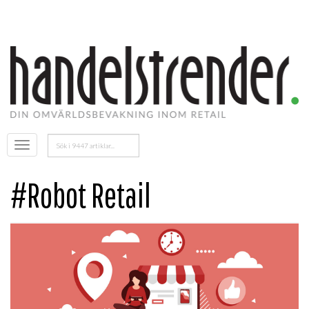
Sök
Öppna
efter:
menyn
#Robot Retail