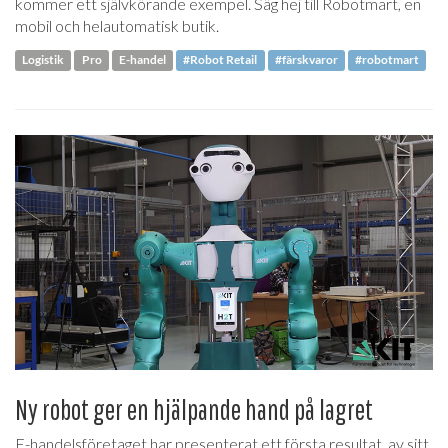
kommer ett självkörande exempel. Säg hej till Robotmart, en
mobil och helautomatisk butik.
Logistik
Pro
E-handel
#Robot Retail
#färskvaror
#robotmart
Ny robot ger en hjälpande hand på lagret
E-handelsföretaget har presenterat ett första resultat av sitt