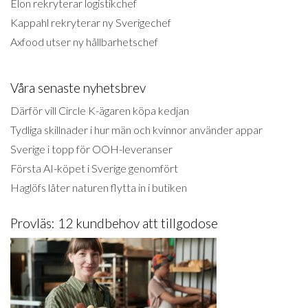
Elon rekryterar logistikchef
Kappahl rekryterar ny Sverigechef
Axfood utser ny hållbarhetschef
Våra senaste nyhetsbrev
Därför vill Circle K-ägaren köpa kedjan
Tydliga skillnader i hur män och kvinnor använder appar
Sverige i topp för OOH-leveranser
Första AI-köpet i Sverige genomfört
Haglöfs låter naturen flytta in i butiken
Provläs: 12 kundbehov att tillgodose