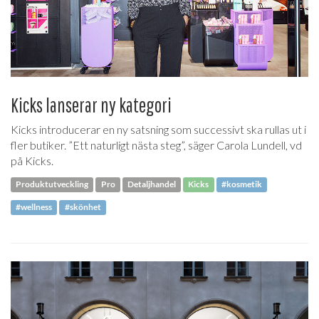
Kicks lanserar ny kategori
Kicks introducerar en ny satsning som successivt ska rullas ut i
fler butiker. ”Ett naturligt nästa steg”, säger Carola Lundell, vd
på Kicks.
Produktutveckling
Pro
Detaljhandel
Kicks
#kosmetik
#wellness
#skönhet