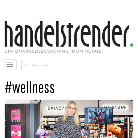
Sök
Öppna
efter:
menyn
#wellness