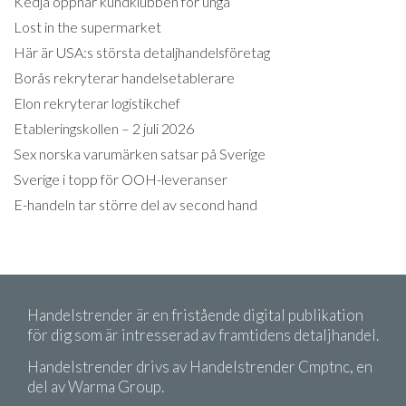
Kedja öppnar kundklubben för unga
Lost in the supermarket
Här är USA:s största detaljhandelsföretag
Borås rekryterar handelsetablerare
Elon rekryterar logistikchef
Etableringskollen – 2 juli 2026
Sex norska varumärken satsar på Sverige
Sverige i topp för OOH-leveranser
E-handeln tar större del av second hand
Handelstrender är en fristående digital publikation
för dig som är intresserad av framtidens detaljhandel.
Handelstrender drivs av Handelstrender Cmptnc, en
del av Warma Group.