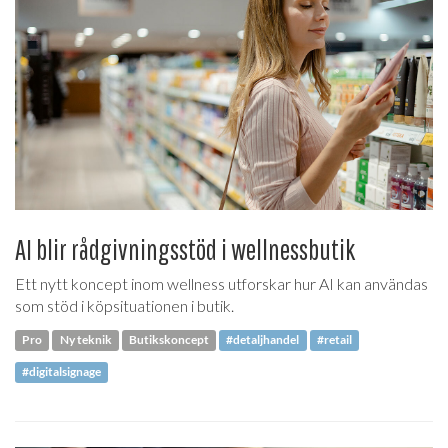
AI blir rådgivningsstöd i wellnessbutik
Ett nytt koncept inom wellness utforskar hur AI kan användas
som stöd i köpsituationen i butik.
Pro
Ny teknik
Butikskoncept
#detaljhandel
#retail
#digitalsignage