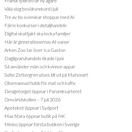
Fransk lyxikon får ny ägare
Väla slog besöksrekord i juli
Tre av tio svenskar shoppar med AI
Färre konkurser i detaljhandeln
Digital skattjakt ska locka familjer
Här är generationernas AI-vanor
Arken Zoo tar över Ica Gaston
Dagligvaruhandeln ökade i juni
Så använder män och kvinnor appar
Sofie Zettergren utses till vd på Matsmart
Obemannad hubb för mat och kaffe
Designtorget öppnar i Forumkvarteret
Omvärldskollen – 7 juli 2026
Apoteket öppnar i Sydport
Max Mara öppnar butik på NK
Miniso öppnar första butiken i Sverige