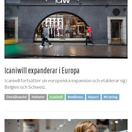
Icaniwill expanderar i Europa
Icaniwill fortsätter sin europeiska expansion och etablerar sig i
Belgien och Schweiz.
Detaljhandel
Nyheter
Icaniwill
#wellness
#sport
#träning