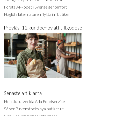
Första AI-köpet i Sverige genomfört
Haglöfs låter naturen flytta in i butiken
Provläs: 12 kundbehov att tillgodose
Senaste artiklarna
Hon ska utveckla Arla Foodservice
Så ser Birkenstocks nya butiker ut
Gen Z söker mer än låga priser