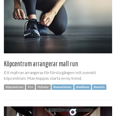
Köpcentrum arrangerar mall run
Ett mall run arrangeras för första gången i ett svenskt
köpcentrum. Man hoppas starta en ny trend.
Köpcentrum
Pro
Nyheter
#samarbeten
#wellness
#events