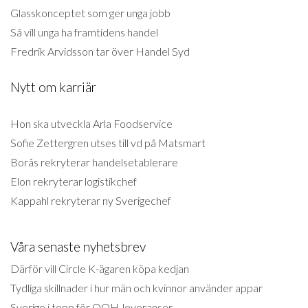
Glasskonceptet som ger unga jobb
Så vill unga ha framtidens handel
Fredrik Arvidsson tar över Handel Syd
Nytt om karriär
Hon ska utveckla Arla Foodservice
Sofie Zettergren utses till vd på Matsmart
Borås rekryterar handelsetablerare
Elon rekryterar logistikchef
Kappahl rekryterar ny Sverigechef
Våra senaste nyhetsbrev
Därför vill Circle K-ägaren köpa kedjan
Tydliga skillnader i hur män och kvinnor använder appar
Sverige i topp för OOH-leveranser