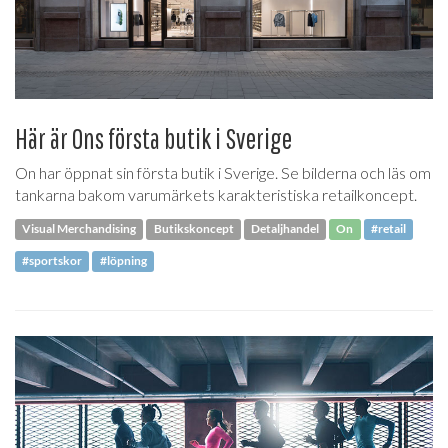
Här är Ons första butik i Sverige
On har öppnat sin första butik i Sverige. Se bilderna och läs om
tankarna bakom varumärkets karakteristiska retailkoncept.
Visual Merchandising
Butikskoncept
Detaljhandel
On
#retail
#sportskor
#löpning