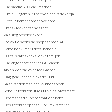
Här samlas 700 varumärken
Circle K-ägaren vill ta över innovativ kedja
Hotellrummet som showroom
Fransk lyxikon får ny ägare
Väla slog besöksrekord i juli
Tre av tio svenskar shoppar med AI
Färre konkurser i detaljhandeln
Digital skattjakt ska locka familjer
Här är generationernas AI-vanor
Arken Zoo tar över Ica Gaston
Dagligvaruhandeln ökade i juni
Så använder män och kvinnor appar
Sofie Zettergren utses till vd på Matsmart
Obemannad hubb för mat och kaffe
Designtorget öppnar i Forumkvarteret
Omvärldskollen – 7 juli 2026