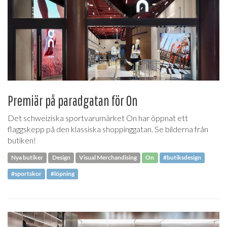
Premiär på paradgatan för On
Det schweiziska sportvarumärket On har öppnat ett
flaggskepp på den klassiska shoppinggatan. Se bilderna från
butiken!
Nya butiker
Design
Visual Merchandising
On
#butiksdesign
#sportskor
#löpning