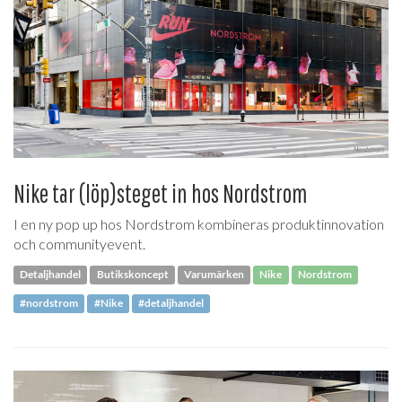
Nike tar (löp)steget in hos Nordstrom
I en ny pop up hos Nordstrom kombineras produktinnovation
och communityevent.
Detaljhandel
Butikskoncept
Varumärken
Nike
Nordstrom
#nordstrom
#Nike
#detaljhandel