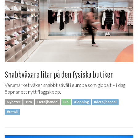
Snabbväxare litar på den fysiska butiken
Varumärket växer snabbt såväl i europa som globalt – i dag
öppnar ett nytt flaggskepp.
Nyheter
Pro
Detaljhandel
On
#löpning
#detaljhandel
#retail