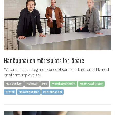
Här öppnar en mötesplats för löpare
”Vi tar ännu ett steg mot koncept som kombinerar butik med
en större upplevelse”.
Nya butiker
Nyheter
Pro
Mood Stockholm
AMF Fastigheter
#retail
#sportbutiker
#detaljhandel