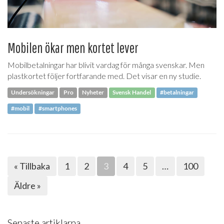
Mobilen ökar men kortet lever
Mobilbetalningar har blivit vardag för många svenskar. Men
plastkortet följer fortfarande med. Det visar en ny studie.
Undersökningar
Pro
Nyheter
Svensk Handel
#betalningar
#mobil
#smartphones
« Tillbaka
1
2
3
4
5
…
100
Äldre »
Senaste artiklarna