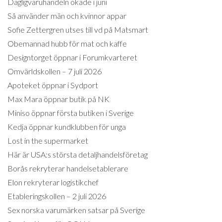
Dagligvaruhandeln ökade i juni
Så använder män och kvinnor appar
Sofie Zettergren utses till vd på Matsmart
Obemannad hubb för mat och kaffe
Designtorget öppnar i Forumkvarteret
Omvärldskollen – 7 juli 2026
Apoteket öppnar i Sydport
Max Mara öppnar butik på NK
Miniso öppnar första butiken i Sverige
Kedja öppnar kundklubben för unga
Lost in the supermarket
Här är USA:s största detaljhandelsföretag
Borås rekryterar handelsetablerare
Elon rekryterar logistikchef
Etableringskollen – 2 juli 2026
Sex norska varumärken satsar på Sverige