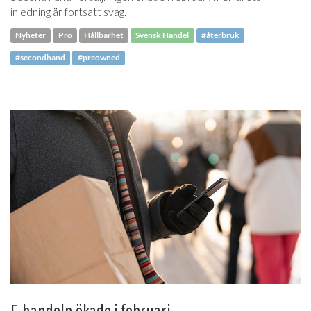
inledning är fortsatt svag.
Nyheter
Pro
Hållbarhet
Svensk Handel
#återbruk
#secondhand
#preowned