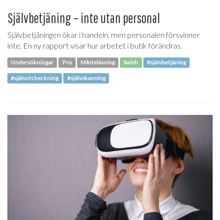
Självbetjäning – inte utan personal
Självbetjäningen ökar i handeln, men personalen försvinner
inte. En ny rapport visar hur arbetet i butik förändras.
Undersökningar
Pro
Måsteläsning
Swish
#självbetjäning
#självutcheckning
#självskanning