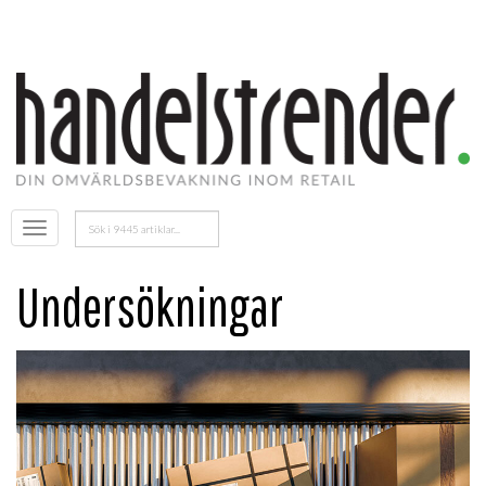
Sök
Öppna
efter:
menyn
Undersökningar