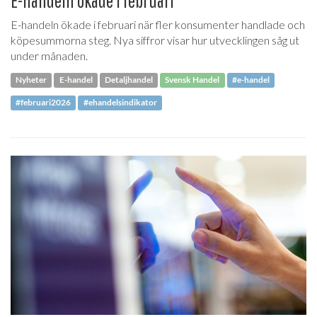
E-handeln ökade i februari
E-handeln ökade i februari när fler konsumenter handlade och
köpesummorna steg. Nya siffror visar hur utvecklingen såg ut
under månaden.
Nyheter
E-handel
Detaljhandel
Svensk Handel
#e-handel
#februari2026
#ehandelsindikator