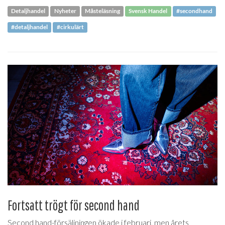
Detaljhandel
Nyheter
Måsteläsning
Svensk Handel
#secondhand
#detaljhandel
#cirkulärt
Fortsatt trögt för second hand
Second hand-försäljningen ökade i februari, men årets