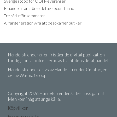
Sverige i topp för OOH-leveranser
E-handeln tar större del av second hand
Tre råd inför sommaren
AI får generation Alfa att besöka fler butiker
Handelstrender är en fristående digital publikation
för dig som är intresserad av framtidens detaljhandel.
Handelstrender drivs av Handelstrender Cmptnc, en
del av Warma Group.
Copyright 2026 Handelstrender. Citera oss gärna!
Men kom ihåg att ange källa.
Köpvillkor