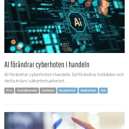
AI förändrar cyberhoten i handeln
AI förändrar cyberhoten i handeln. Så förändras hotbilden och
detta krävs i säkerhetsarbetet.
Pro
Detaljhandel
Nyheter
#cyberhot
#säkerhet
#ai