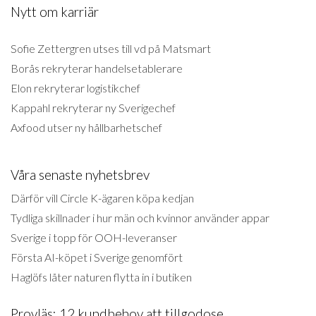
Nytt om karriär
Sofie Zettergren utses till vd på Matsmart
Borås rekryterar handelsetablerare
Elon rekryterar logistikchef
Kappahl rekryterar ny Sverigechef
Axfood utser ny hållbarhetschef
Våra senaste nyhetsbrev
Därför vill Circle K-ägaren köpa kedjan
Tydliga skillnader i hur män och kvinnor använder appar
Sverige i topp för OOH-leveranser
Första AI-köpet i Sverige genomfört
Haglöfs låter naturen flytta in i butiken
Provläs: 12 kundbehov att tillgodose