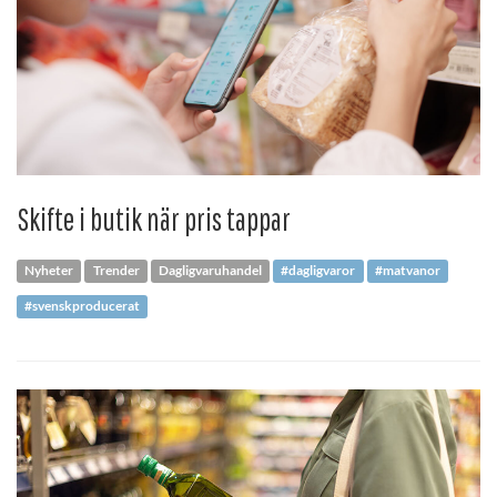
Skifte i butik när pris tappar
Nyheter
Trender
Dagligvaruhandel
#dagligvaror
#matvanor
#svenskproducerat