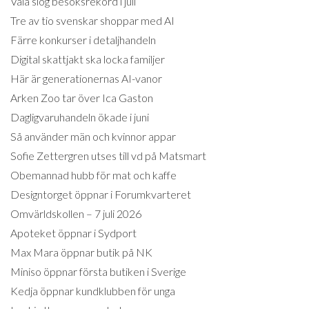
Väla slog besöksrekord i juli
Tre av tio svenskar shoppar med AI
Färre konkurser i detaljhandeln
Digital skattjakt ska locka familjer
Här är generationernas AI-vanor
Arken Zoo tar över Ica Gaston
Dagligvaruhandeln ökade i juni
Så använder män och kvinnor appar
Sofie Zettergren utses till vd på Matsmart
Obemannad hubb för mat och kaffe
Designtorget öppnar i Forumkvarteret
Omvärldskollen – 7 juli 2026
Apoteket öppnar i Sydport
Max Mara öppnar butik på NK
Miniso öppnar första butiken i Sverige
Kedja öppnar kundklubben för unga