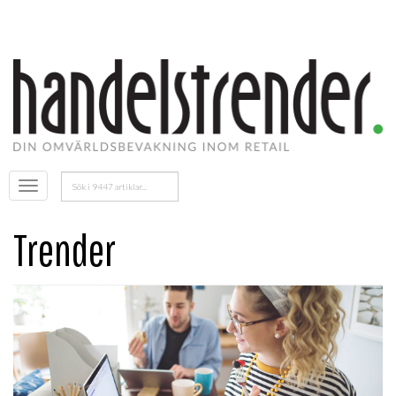
Sök
Öppna
efter:
menyn
Trender