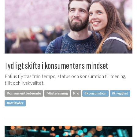
Tydligt skifte i konsumentens mindset
Fokus flyttas från tempo, status och konsumtion till mening,
tillit och livskvalitet.
Konsumentbeteende
Måsteläsning
Pro
#konsumtion
#trygghet
#attityder