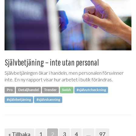
Självbetjäning – inte utan personal
Självbetjäningen ökar i handeln, men personalen försvinner
inte. En ny rapport visar hur arbetet i butik förändras.
Pro
Detaljhandel
Trender
Swish
#självutcheckning
#självbetjäning
#självskanning
« Tillbaka
1
2
3
4
…
97