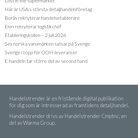
Lost in the supermarket
Här är USA:s största detaljhandelsföretag
Borås rekryterar handelsetablerare
Elon rekryterar logistikchef
Etableringskollen – 2 juli 2026
Sex norska varumärken satsar på Sverige
Sverige i topp för OOH-leveranser
E-handeln tar större del av second hand
Handelstrender är en fristående digital publikation
för dig som är intresserad av framtidens detaljhandel.
Handelstrender drivs av Handelstrender Cmptnc, en
del av Warma Group.