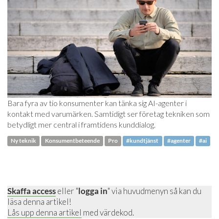
Bara fyra av tio konsumenter kan tänka sig AI-agenter i
kontakt med varumärken. Samtidigt ser företag tekniken som
betydligt mer central i framtidens kunddialog.
Ny teknik
Konsumentbeteende
Pro
#kundtjänst
#agenter
#ai
Skaffa access
eller "
logga in
" via huvudmenyn så kan du
läsa denna artikel!
Lås upp denna artikel
med värdekod.