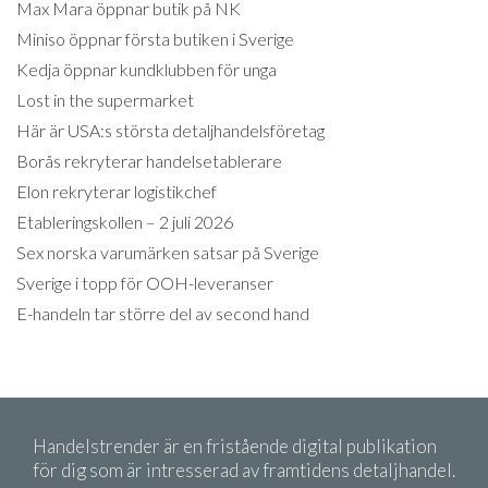
Max Mara öppnar butik på NK
Miniso öppnar första butiken i Sverige
Kedja öppnar kundklubben för unga
Lost in the supermarket
Här är USA:s största detaljhandelsföretag
Borås rekryterar handelsetablerare
Elon rekryterar logistikchef
Etableringskollen – 2 juli 2026
Sex norska varumärken satsar på Sverige
Sverige i topp för OOH-leveranser
E-handeln tar större del av second hand
Handelstrender är en fristående digital publikation
för dig som är intresserad av framtidens detaljhandel.