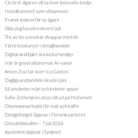
Circle K-ägaren vill ta över innovativ kedja
Hotellrummet som showroom
Fransk lyxikon får ny ägare
Väla slog besöksrekord i juli
Tre av tio svenskar shoppar med AI
Färre konkurser i detaljhandeln
Digital skattjakt ska locka familjer
Här är generationernas AI-vanor
Arken Zoo tar över Ica Gaston
Dagligvaruhandeln ökade i juni
Så använder män och kvinnor appar
Sofie Zettergren utses till vd på Matsmart
Obemannad hubb för mat och kaffe
Designtorget öppnar i Forumkvarteret
Omvärldskollen – 7 juli 2026
Apoteket öppnar i Sydport