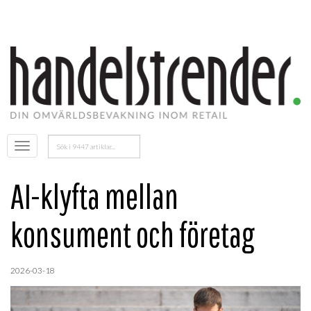
Sök
Öppna
efter:
menyn
AI-klyfta mellan
konsument och företag
2026-03-18