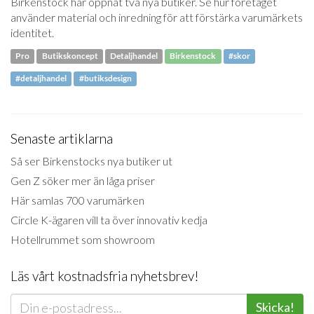
Birkenstock har öppnat två nya butiker. Se hur företaget
använder material och inredning för att förstärka varumärkets
identitet.
Pro
Butikskoncept
Detaljhandel
Birkenstock
#skor
#detaljhandel
#butiksdesign
Senaste artiklarna
Så ser Birkenstocks nya butiker ut
Gen Z söker mer än låga priser
Här samlas 700 varumärken
Circle K-ägaren vill ta över innovativ kedja
Hotellrummet som showroom
Läs vårt kostnadsfria nyhetsbrev!
Skicka!